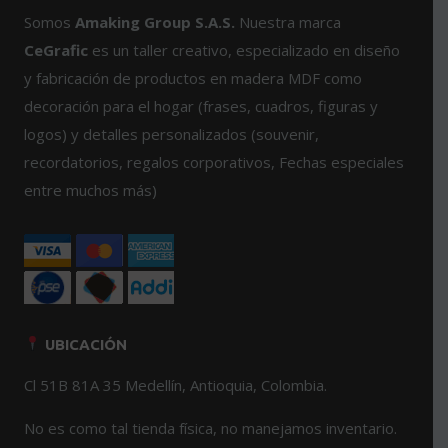
página
la
Somos
Amaking Group S.A.S.
Nuestra marca
de
página
producto
de
CeGrafic
es un taller creativo, especializado en diseño
producto
y fabricación de productos en madera MDF como
decoración para el hogar (frases, cuadros, figuras y
logos) y detalles personalizados (souvenir,
recordatorios, regalos corporativos, Fechas especiales
entre muchos más)
UBICACIÓN
Cl 51B 81A 35 Medellín, Antioquia, Colombia.
No es como tal tienda física, no manejamos inventario.