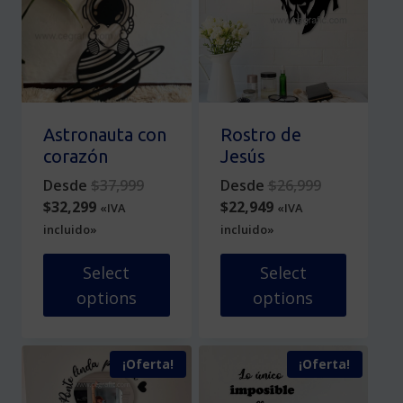
pueden
variantes.
elegir
Las
en
opciones
la
se
página
pueden
de
elegir
producto
en
Astronauta con
Rostro de
la
corazón
Jesús
página
Original
Original
Desde
$
37,999
Desde
$
26,999
de
Current
price
Current
price
$
32,299
$
22,949
«IVA
«IVA
producto
price
was:
price
was:
incluido»
incluido»
is:
$37,999.
is:
$26,999.
$32,299.
$22,949.
Select
Select
options
options
Este
Este
producto
producto
¡Oferta!
¡Oferta!
tiene
tiene
múltiples
múltiples