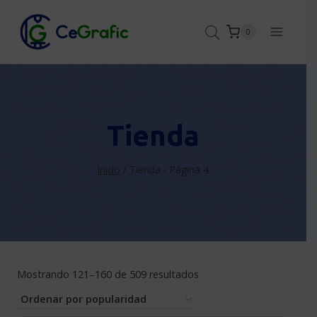
Saltar
al
0
contenido
Tienda
Inicio
/
Tienda
- Página 4
Sorted
Mostrando 121–160 de 509 resultados
by
popularity