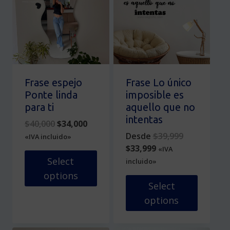
variantes.
variantes.
Las
Las
opciones
opciones
se
se
pueden
pueden
elegir
elegir
en
en
Frase espejo
Frase Lo único
la
la
Ponte linda
imposible es
página
página
para ti
aquello que no
de
de
intentas
Original
Current
$
40,000
$
34,000
producto
producto
price
price
Original
Desde
$
39,999
«IVA incluido»
was:
is:
Current
price
$
33,999
«IVA
$40,000.
$34,000.
price
was:
Select
incluido»
is:
$39,999.
options
$33,999.
Select
Este
options
producto
tiene
Este
múltiples
producto