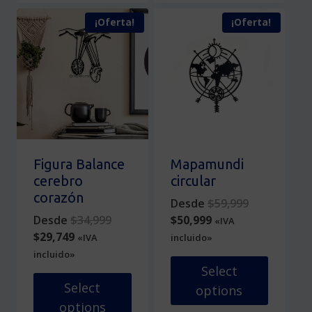
tiene
producto
¡Oferta!
¡Oferta!
múltiples
tiene
variantes.
múltiples
Las
variantes.
opciones
Las
se
opciones
pueden
se
elegir
pueden
en
elegir
la
en
Figura Balance
Mapamundi
página
la
cerebro
circular
de
página
corazón
Original
Desde
$
59,999
producto
de
Original
Current
price
Desde
$
34,999
$
50,999
«IVA
producto
Current
price
price
was:
$
29,749
«IVA
incluido»
price
was:
is:
$59,999.
incluido»
is:
$34,999.
$50,999.
Select
$29,749.
Select
options
options