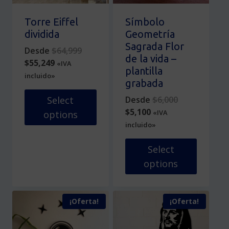
la
elegir
página
en
Torre Eiffel
Símbolo
de
la
dividida
Geometría
producto
página
Sagrada Flor
Original
Desde
$
64,999
de
de la vida –
Current
price
$
55,249
«IVA
producto
plantilla
price
was:
incluido»
grabada
is:
$64,999.
$55,249.
Original
Desde
$
6,000
Select
Current
price
$
5,100
«IVA
options
price
was:
incluido»
Este
is:
$6,000.
producto
$5,100.
Select
tiene
options
múltiples
variantes.
Este
Las
producto
¡Oferta!
¡Oferta!
opciones
tiene
se
múltiples