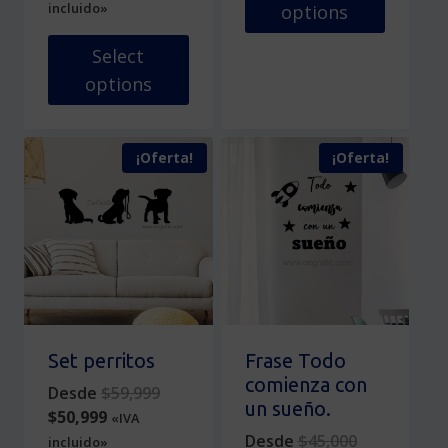
price
was:
incluido»
options
is:
$37,000.
Este
$31,450.
Select
producto
options
tiene
Este
múltiples
producto
variantes.
¡Oferta!
¡Oferta!
tiene
Las
múltiples
opciones
variantes.
se
Las
pueden
opciones
elegir
se
en
pueden
la
elegir
página
en
de
Set perritos
Frase Todo
la
producto
comienza con
Original
Desde
$
59,999
página
un sueño.
Current
price
$
50,999
«IVA
de
price
was:
Original
Desde
$
45,000
incluido»