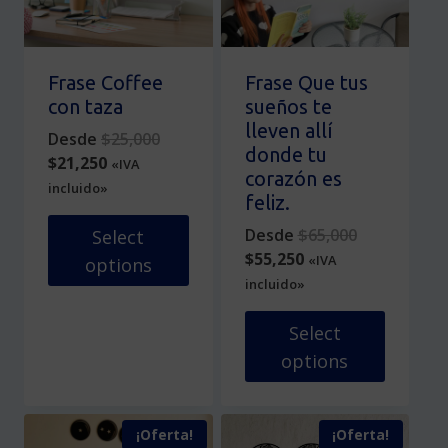
se
en
pueden
la
elegir
página
en
de
Frase Coffee
Frase Que tus
la
producto
con taza
sueños te
página
lleven allí
Original
Desde
$
25,000
de
donde tu
Current
price
$
21,250
«IVA
producto
corazón es
price
was:
incluido»
feliz.
is:
$25,000.
$21,250.
Original
Desde
$
65,000
Select
Current
price
$
55,250
«IVA
options
price
was:
incluido»
Este
is:
$65,000.
producto
$55,250.
Select
tiene
options
múltiples
variantes.
Este
Las
producto
¡Oferta!
¡Oferta!
opciones
tiene