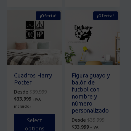
Este
Este
producto
producto
¡Oferta!
¡Oferta!
tiene
tiene
múltiples
múltiples
variantes.
variantes.
Las
Las
opciones
opciones
se
se
pueden
pueden
elegir
elegir
en
en
Cuadros Harry
Figura guayo y
la
la
Potter
balón de
página
página
futbol con
Original
Desde
$
39,999
de
de
nombre y
Current
price
$
33,999
«IVA
producto
producto
número
price
was:
incluido»
personalizado
is:
$39,999.
$33,999.
Original
Desde
$
39,999
Select
Current
price
$
33,999
«IVA
options