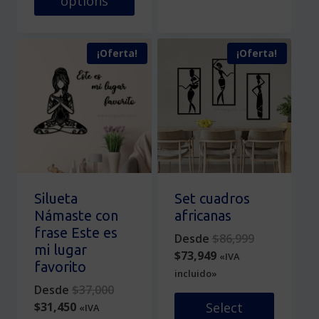
options
producto
Este
tiene
producto
múltiples
¡Oferta!
¡Oferta!
tiene
variantes.
múltiples
Las
variantes.
opciones
Las
se
opciones
pueden
se
elegir
pueden
en
elegir
la
en
página
Silueta
Set cuadros
la
de
Námaste con
africanas
página
producto
frase Este es
Original
Desde
$
86,999
de
mi lugar
Current
price
$
73,949
«IVA
producto
favorito
price
was:
incluido»
Original
is:
$86,999.
Desde
$
37,000
Current
price
$73,949.
$
31,450
Select
«IVA