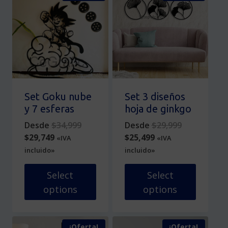
se
múltiples
pueden
variantes.
elegir
Las
en
opciones
la
se
página
pueden
de
elegir
producto
en
Set Goku nube
Set 3 diseños
la
y 7 esferas
hoja de ginkgo
página
Original
Original
Desde
$
34,999
Desde
$
29,999
de
Current
price
Current
price
$
29,749
$
25,499
«IVA
«IVA
producto
price
was:
price
was:
incluido»
incluido»
is:
$34,999.
is:
$29,999.
$29,749.
$25,499.
Select
Select
options
options
Este
Este
producto
producto
¡Oferta!
¡Oferta!