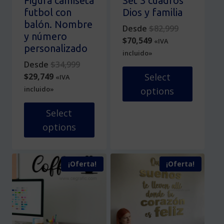
Figura camiseta
Set 3 cuadros
la
página
futbol con
Dios y familia
página
de
balón. Nombre
Original
Desde
$
82,999
de
producto
y número
Current
price
$
70,549
«IVA
producto
personalizado
price
was:
incluido»
Original
is:
$82,999.
Desde
$
34,999
Current
price
$70,549.
$
29,749
Select
«IVA
price
was:
incluido»
options
is:
$34,999.
Este
$29,749.
Select
producto
options
tiene
Este
múltiples
producto
variantes.
¡Oferta!
¡Oferta!
tiene
Las
múltiples
opciones
variantes.
se
Las
pueden
opciones
elegir