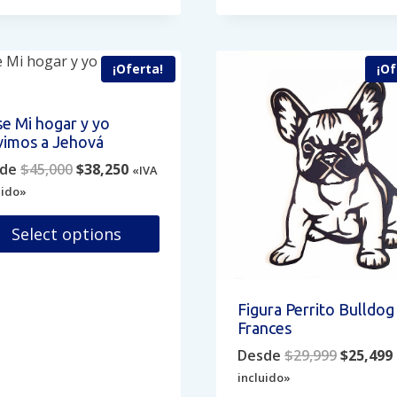
Este
e
de
producto
iples
ducto
producto
tiene
antes.
múltiples
¡Oferta!
¡Of
variantes.
iones
Las
se Mi hogar y yo
opciones
den
vimos a Jehová
se
ir
Original
Current
de
$
45,000
$
38,250
«IVA
pueden
price
price
uido»
elegir
was:
is:
en
ina
$45,000.
$38,250.
Select options
la
página
ducto
e
de
ducto
producto
e
Figura Perrito Bulldog
iples
Frances
antes.
Original
Desde
$
29,999
$
25,499
price
incluido»
iones