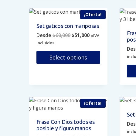
tiene
Las
múltiples
opc
¡Oferta!
variantes.
se
Las
pue
Set gaticos con mariposas
opciones
eleg
Fra
Original
Current
Desde
$
60,000
$
51,000
«IVA
se
en
posi
price
price
incluido»
pueden
la
Des
was:
is:
elegir
pág
$60,000.
$51,000.
incl
Select options
en
de
la
pro
Este
página
producto
de
Est
tiene
producto
pro
múltiples
tien
variantes.
múlt
¡Oferta!
Las
vari
opciones
Set
Las
se
Frase Con Dios todos es
Des
opc
pueden
posible y figura manos
se
incl
elegir