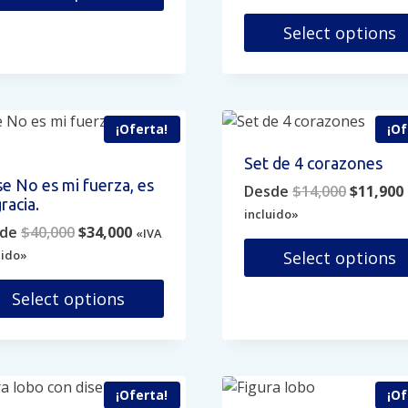
was:
i
de
e
$45,000.
Select options
ina
producto
ducto
Este
e
ducto
producto
iples
tiene
antes.
múltiples
¡Oferta!
¡Of
variantes.
iones
Set de 4 corazones
Las
se No es mi fuerza, es
Original
Desde
$
14,000
$
11,900
opciones
den
racia.
price
se
incluido»
ir
Original
Current
de
$
40,000
$
34,000
was:
i
«IVA
pueden
price
price
$14,000.
uido»
Select options
elegir
was:
is:
en
ina
Este
$40,000.
$34,000.
Select options
la
producto
página
ducto
e
tiene
de
ducto
múltiples
producto
e
variantes.
iples
¡Oferta!
¡Of
Las