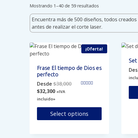
Sorted
Mostrando 1–40 de 59 resultados
by
popularity
¡Oferta!
Set 
Frase El tiempo de Dios es
Des
perfecto
incl
Original
Desde
$
38,000
Valorado en
Current
price
$
32,300
«IVA
5.00
price
was:
de 5
incluido»
Est
is:
$38,000.
pro
$32,300.
Select options
tien
Este
múlt
producto
vari