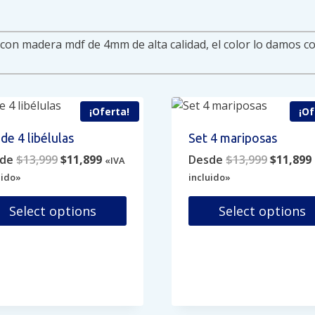
¡Oferta!
¡Of
de 4 libélulas
Set 4 mariposas
Original
Current
Original
de
$
13,999
$
11,899
Desde
$
13,999
$
11,899
«IVA
price
price
price
uido»
incluido»
was:
is:
was:
i
$13,999.
$11,899.
$13,999.
Select options
Select options
e
Este
ducto
producto
e
tiene
iples
múltiples
antes.
variantes.