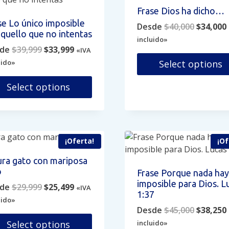
antes.
variantes.
Frase Dios ha dicho…
Las
se Lo único imposible
Original
Desde
$
40,000
$
34,000
iones
opciones
aquello que no intentas
price
se
incluido»
Original
Current
de
$
39,999
$
33,999
was:
i
«IVA
den
pueden
price
price
$40,000.
uido»
Select options
ir
elegir
was:
is:
en
Este
$39,999.
$33,999.
Select options
la
producto
ina
página
e
tiene
de
ducto
múltiples
ducto
producto
e
variantes.
iples
¡Oferta!
¡Of
Las
antes.
opciones
ura gato con mariposa
se
o
Frase Porque nada hay
iones
pueden
imposible para Dios. L
Original
Current
de
$
29,999
$
25,499
«IVA
elegir
1:37
price
price
uido»
den
en
Original
Desde
$
45,000
$
38,250
was:
is:
ir
la
price
$29,999.
$25,499.
incluido»
Select options
página