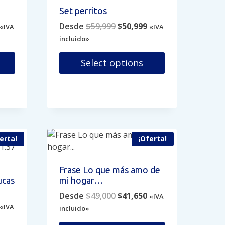
variantes.
Set perritos
Las
Current
Original
Current
Desde
$
59,999
$
50,999
opciones
«IVA
«IVA
price
price
price
se
incluido»
s:
was:
is:
pueden
$34,000.
$59,999.
$50,999.
Select options
elegir
en
Este
la
producto
página
tiene
de
múltiples
producto
variantes.
erta!
¡Oferta!
Las
opciones
se
Frase Lo que más amo de
pueden
ucas
mi hogar…
elegir
Original
Current
Desde
$
49,000
$
41,650
«IVA
en
Current
price
price
«IVA
incluido»
la
price
was:
is:
página