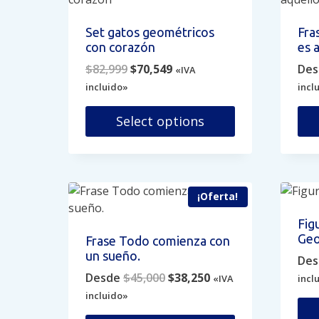
variantes.
vari
Las
Las
Set gatos geométricos
Fra
opciones
opc
con corazón
es 
se
se
Original
Current
$
82,999
$
70,549
Des
«IVA
pueden
pue
price
price
incluido»
incl
elegir
eleg
was:
is:
en
en
$82,999.
$70,549.
Select options
la
la
página
pág
Est
de
de
pro
producto
pro
tien
múlt
¡Oferta!
vari
Fig
Las
Ge
Frase Todo comienza con
opc
un sueño.
Des
se
Original
Current
Desde
$
45,000
$
38,250
«IVA
incl
pue
price
price
incluido»
eleg
was:
is:
en