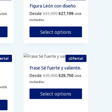
variantes.
Figura León con diseño
Las
Current
Original
Current
Desde
$
31,999
$
27,199
opciones
«IVA
«IVA
price
price
price
se
incluido»
s:
was:
is:
pueden
$25,499.
$31,999.
$27,199.
Select options
elegir
en
Este
la
producto
página
tiene
de
múltiples
erta!
¡Oferta!
producto
variantes.
Frase Sé fuerte y valiente.
Las
Original
Current
Desde
$
35,000
$
29,750
opciones
«IVA
price
price
se
incluido»
Current
was:
is:
«IVA
pueden
price
$35,000.
$29,750.
Select options
elegir
s:
en
Este
$38,250.
la
producto
página