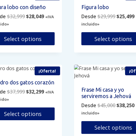
antes.
opciones
ura lobo con diseño
Figura lobo
se
Original
Current
Original
de
$
32,999
$
28,049
Desde
$
29,999
$
25,499
iones
«IVA
pueden
price
price
price
uido»
incluido»
elegir
was:
is:
was:
i
den
en
$32,999.
$28,049.
$29,999.
Select options
Select options
ir
la
página
e
Este
de
ducto
producto
ina
producto
e
tiene
iples
múltiples
¡Oferta!
¡Of
ducto
antes.
variantes.
dro dos gatos corazón
Las
Frase Mi casa y yo
Original
Current
de
$
37,999
$
32,299
iones
opciones
«IVA
serviremos a Jehová
price
price
se
uido»
Original
Desde
$
45,000
$
38,250
was:
is:
den
pueden
price
$37,999.
$32,299.
incluido»
Select options
ir
elegir
was:
i
en
e
$45,000.
Select options
la
ducto
ina
página