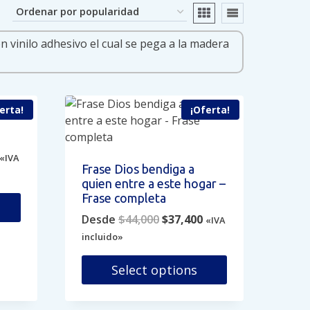
erta!
¡Oferta!
Current
«IVA
Frase Dios bendiga a
price
quien entre a este hogar –
s:
Frase completa
$11,899.
Original
Current
Desde
$
44,000
$
37,400
«IVA
price
price
incluido»
was:
is:
$44,000.
$37,400.
Select options
Este
producto