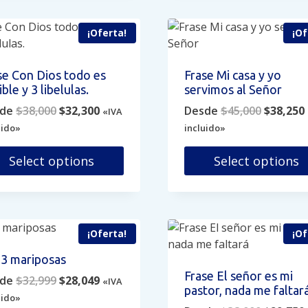
Las
iones
opciones
¡Oferta!
¡Of
se
den
pueden
ir
elegir
se Con Dios todo es
Frase Mi casa y yo
en
ble y 3 libelulas.
servimos al Señor
la
Original
Current
Original
de
$
38,000
$
32,300
Desde
$
45,000
$
38,250
«IVA
ina
página
price
price
price
uido»
incluido»
de
was:
is:
was:
i
ducto
producto
$38,000.
$32,300.
$45,000.
Select options
Select options
e
Este
ducto
producto
e
tiene
iples
múltiples
¡Oferta!
¡Of
antes.
variantes.
 3 mariposas
Las
Frase El señor es mi
Original
Current
de
$
32,999
$
28,049
iones
opciones
«IVA
pastor, nada me faltar
price
price
se
uido»