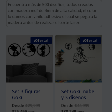
¡Oferta!
¡Oferta!
Set 3 figuras
Set Goku nube
Goku
y 3 diseños
Original
Original
Desde
$
29,999
Desde
$
44,999
Current
price
Current
price
$
25,499
$
38,249
«IVA
«IVA