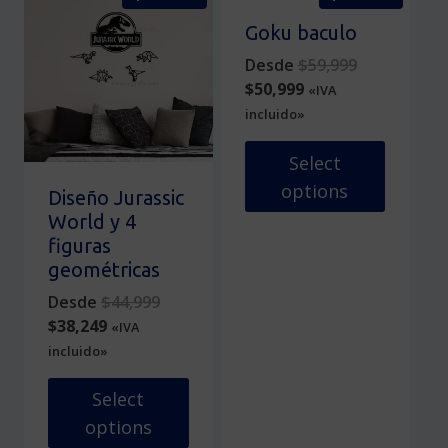
tiene
tiene
múltiples
múltiples
Goku baculo
variantes.
variantes.
Original
Desde
$
59,999
Las
Las
Current
price
$
50,999
«IVA
opciones
opciones
price
was:
incluido»
se
se
is:
$59,999.
pueden
pueden
$50,999.
Select
elegir
elegir
options
en
en
Diseño Jurassic
la
la
World y 4
Este
página
página
figuras
producto
de
de
geométricas
tiene
producto
producto
múltiples
Original
Desde
$
44,999
variantes.
Current
price
$
38,249
«IVA
Las
price
was:
incluido»
opciones
is:
$44,999.
se
$38,249.
Select
pueden
options
elegir