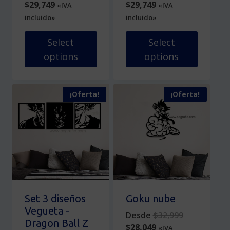
Current
price
Current
price
$
29,749
$
29,749
«IVA
«IVA
producto
producto
price
was:
price
was:
incluido»
incluido»
is:
$34,999.
is:
$34,999.
$29,749.
$29,749.
Select
Select
options
options
Este
Este
producto
producto
¡Oferta!
¡Oferta!
tiene
tiene
múltiples
múltiples
variantes.
variantes.
Las
Las
opciones
opciones
se
se
pueden
pueden
elegir
elegir
en
en
Set 3 diseños
Goku nube
la
la
Vegueta -
Original
Desde
$
32,999
página
página
Dragon Ball Z
Current
price
$
28,049
«IVA