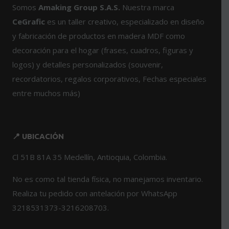
opciones
Somos
Amaking Group S.A.S.
Nuestra marca
se
CeGrafic
es un taller creativo, especializado en diseño
pueden
y fabricación de productos en madera MDF como
elegir
en
decoración para el hogar (frases, cuadros, figuras y
la
logos) y detalles personalizados (souvenir,
página
recordatorios, regalos corporativos, Fechas especiales
de
entre muchos más)
producto
📍 UBICACIÓN
Cl 51B 81A 35 Medellín, Antioquia, Colombia.
No es como tal tienda física, no manejamos inventario.
Realiza tu pedido con antelación por WhatsApp
3218531373-3216208703.