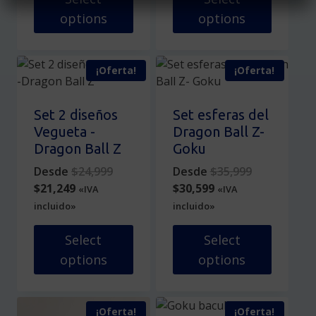
la
en
options
options
página
la
de
página
Este
Este
producto
de
producto
producto
producto
¡Oferta!
¡Oferta!
tiene
tiene
múltiples
múltiples
variantes.
variantes.
Set 2 diseños
Set esferas del
Las
Las
Vegueta -
Dragon Ball Z-
opciones
opciones
Dragon Ball Z
Goku
se
se
Original
Original
Desde
$
24,999
Desde
$
35,999
pueden
pueden
Current
price
Current
price
$
21,249
$
30,599
«IVA
«IVA
elegir
elegir
price
was:
price
was:
incluido»
incluido»
en
en
is:
$24,999.
is:
$35,999.
la
la
$21,249.
$30,599.
Select
Select
página
página
options
options
de
de
producto
producto
Este
Este
producto
producto
¡Oferta!
¡Oferta!