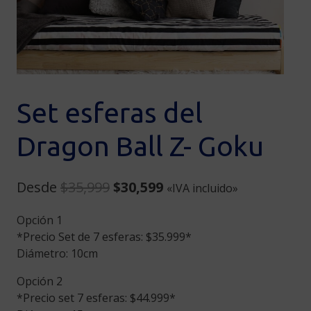
Set esferas del
Dragon Ball Z- Goku
Original
Current
Desde
$
35,999
$
30,599
«IVA incluido»
price
price
Opción 1
was:
is:
*Precio Set de 7 esferas: $35.999*
$35,999.
$30,599.
Diámetro: 10cm
Opción 2
*Precio set 7 esferas: $44.999*