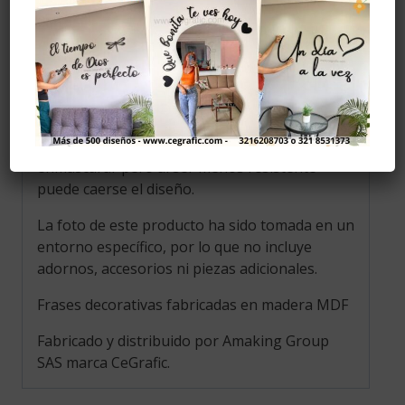
Evitar golpes.
Limpiar con alcohol solo la parte del adhesivo.
Evitar la humedad.
Instalación
Se recomiendo pegar con cinta doble faz, (no
la incluye) se puede comprar en ferreterías,
también se puede pegar con cinta de
enmascarar pero al ser menos resistente
puede caerse el diseño.
La foto de este producto ha sido tomada en un
entorno específico, por lo que no incluye
adornos, accesorios ni piezas adicionales.
Frases decorativas fabricadas en madera MDF
Fabricado y distribuido por Amaking Group
SAS marca CeGrafic.