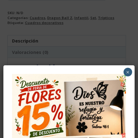
SKU:
N/D
Categorías:
Cuadros
,
Dragon Ball Z
,
Infantil
,
Set
,
Trípticos
Etiqueta:
Cuadros decorativos
Descripción
Valoraciones (0)
Descripción
×
Producto elaborado en madera MDF de alta
calidad, el color se da con vinilo adhesivo, el
cual se pega a la madera antes de realizar el
corte para darle color y elegancia, el color
mostrado en la fotografía es una
aproximación al tono real.
Cuidados