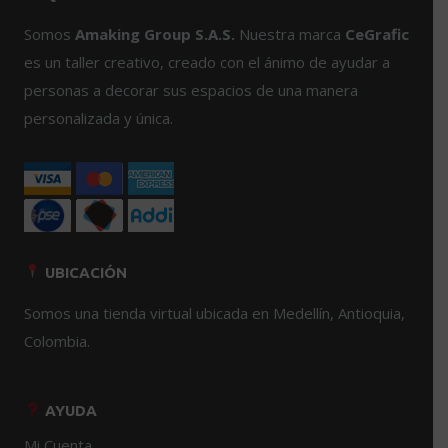
Las
opciones
Somos
Amaking Group S.A.S.
Nuestra marca
CeGrafic
se
es un taller creativo, creado con el ánimo de ayudar a
pueden
personas a decorar sus espacios de una manera
elegir
personalizada y única.
en
la
página
de
producto
UBICACIÓN
Somos una tienda virtual ubicada en Medellín, Antioquia,
Colombia.
AYUDA
Mi Cuenta