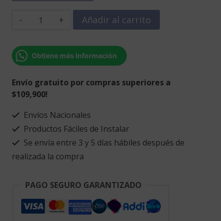
Set
Añadir al carrito
esferas
del
Dragon
Obtiene más Información
Ball
Z-
Envío gratuito por compras superiores a
Goku
$109,900!
cantidad
Envíos Nacionales
Productos Fáciles de Instalar
Se envía entre 3 y 5 días hábiles después de
realizada la compra
PAGO SEGURO GARANTIZADO