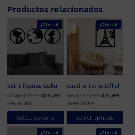
Productos relacionados
¡Oferta!
¡Oferta!
Set 3 figuras Goku
Cuadro Torre Eiffel
Original
Current
Original
Curren
Desde
$
29,999
$
25,499
Desde
$
29,999
$
25,499
price
price
price
price
«IVA incluido»
«IVA incluido»
was:
is:
was:
is:
$29,999.
$25,499.
$29,999.
$25,49
Select options
Select options
Este
Este
¡Oferta!
¡Oferta!
producto
producto