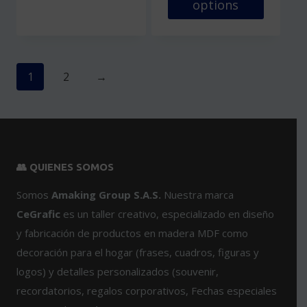
options
pueden
elegir
Este
en
producto
la
tiene
página
múltiples
1
2
→
de
variantes.
producto
Las
opciones
se
pueden
👥 QUIENES SOMOS
elegir
en
Somos
Amaking Group S.A.S.
Nuestra marca
la
CeGrafic
es un taller creativo, especializado en diseño
página
y fabricación de productos en madera MDF como
de
decoración para el hogar (frases, cuadros, figuras y
producto
logos) y detalles personalizados (souvenir,
recordatorios, regalos corporativos, Fechas especiales