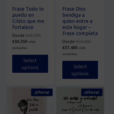
elegir
elegir
en
en
Frase Todo lo
Frase Dios
la
la
puedo en
bendiga a
página
página
Cristo que me
quien entre a
de
de
fortalece
este hogar –
producto
producto
Frase completa
Original
Desde
$
43,000
Current
price
Original
$
36,550
Desde
$
44,000
«IVA
price
was:
Current
price
$
37,400
incluido»
«IVA
is:
$43,000.
price
was:
incluido»
$36,550.
is:
$44,000.
Select
$37,400.
Select
options
options
Este
producto
Este
tiene
producto
¡Oferta!
¡Oferta!
múltiples
tiene
variantes.
múltiples
Las
variantes.
opciones
Las