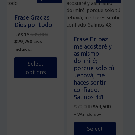
tiene
Las
múltiples
opciones
variantes.
se
Frase Gracias
Las
pueden
Dios por todo
opciones
elegir
Original
Desde
$
35,000
se
en
Frase En paz
Current
price
$
29,750
«IVA
pueden
la
me acostaré y
price
was:
incluido»
elegir
página
asimismo
is:
$35,000.
en
de
dormiré;
$29,750.
Select
la
producto
porque solo tú
options
página
Jehová, me
de
Este
haces sentir
producto
producto
confiado.
tiene
Salmos 4:8
múltiples
Original
Current
$
70,000
$
59,500
variantes.
price
price
«IVA incluido»
Las
was:
is:
opciones
$70,000.
$59,500.
Select
se