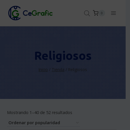
Saltar
al
0
contenido
Religiosos
Inicio
/
Tienda
/
Religiosos
Sorted
Mostrando 1–40 de 52 resultados
by
popularity