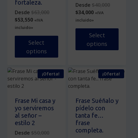
fortaleza.
Original
Desde
$
40,000
pueden
la
Original
Current
price
Desde
$
63,000
$
34,000
«IVA
elegir
página
Current
price
price
was:
$
53,550
«IVA
incluido»
en
de
price
was:
is:
$40,000.
incluido»
la
producto
is:
$63,000.
$34,000.
Select
página
$53,550.
Select
options
de
options
producto
Este
Este
producto
producto
tiene
¡Oferta!
¡Oferta!
tiene
múltiples
múltiples
variantes.
variantes.
Las
Las
opciones
Frase Mi casa y
Frase Suéñalo y
opciones
se
yo serviremos
pídelo con
se
pueden
al señor –
tanta fe…
pueden
elegir
estilo 2
frase
elegir
en
completa.
Original
Desde
$
50,000
en
la