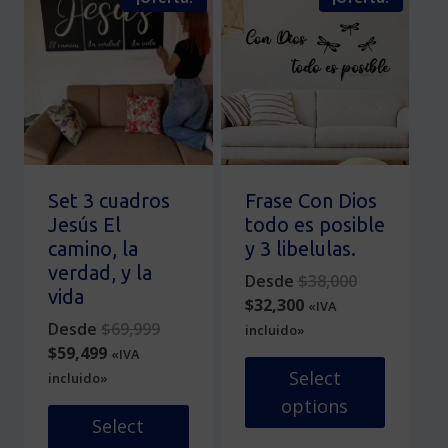
tiene
variantes.
múltiples
Las
variantes.
opciones
Las
se
opciones
pueden
se
elegir
pueden
en
elegir
la
en
página
Set 3 cuadros
Frase Con Dios
la
de
Jesús El
todo es posible
página
producto
camino, la
y 3 libelulas.
de
verdad, y la
Original
Desde
$
38,000
producto
vida
Current
price
$
32,300
«IVA
Original
price
was:
Desde
$
69,999
incluido»
Current
price
is:
$38,000.
$
59,499
«IVA
price
was:
$32,300.
Select
incluido»
is:
$69,999.
options
$59,499.
Select
Este