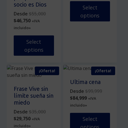
elegir
elegir
socio es Dios
$21,250.
Select
en
en
Original
Desde
$
55,000
options
la
la
Current
price
$
46,750
«IVA
página
página
Este
price
was:
incluido»
de
de
producto
is:
$55,000.
producto
producto
tiene
$46,750.
Select
múltiples
options
variantes.
Este
Las
producto
opciones
¡Oferta!
¡Oferta!
tiene
se
múltiples
pueden
Ultima cena
variantes.
elegir
Frase Vive sin
Original
Desde
$
99,999
Las
en
límite sueña sin
Current
price
$
84,999
«IVA
opciones
la
miedo
price
was:
incluido»
se
página
Original
is:
$99,999.
Desde
$
35,000
pueden
de
Current
price
$84,999.
$
29,750
Select
«IVA
elegir
producto
price
was:
incluido»
options
en