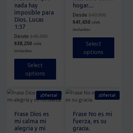
opciones
elegir
nada hay
hogar…
se
en
imposible para
Original
Desde
$
49,000
pueden
la
Dios. Lucas
Current
price
$
41,650
«IVA
elegir
página
1:37
price
was:
incluido»
en
de
Original
is:
$49,000.
Desde
$
45,000
la
producto
Current
price
$41,650.
$
38,250
Select
«IVA
página
price
was:
incluido»
options
de
is:
$45,000.
producto
Este
$38,250.
Select
producto
options
tiene
Este
múltiples
producto
variantes.
¡Oferta!
¡Oferta!
tiene
Las
múltiples
opciones
variantes.
se
Frase Dios es
Frase No es mi
Las
pueden
mi calma mi
fuerza, es su
opciones
elegir
alegría y mi
gracia.
se
en