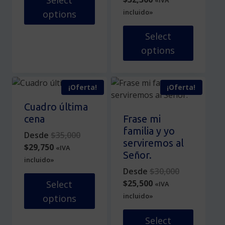
Select
price
was:
incluido»
options
is:
$38,000.
Este
$32,300.
Select
producto
options
tiene
múltiples
Este
variantes.
producto
¡Oferta!
¡Oferta!
Las
tiene
opciones
múltiples
Cuadro última
se
variantes.
cena
Frase mi
pueden
Las
familia y yo
Original
Desde
$
35,000
elegir
opciones
serviremos al
Current
price
$
29,750
«IVA
en
se
Señor.
price
was:
incluido»
la
pueden
is:
$35,000.
Original
Desde
$
30,000
página
elegir
$29,750.
Current
price
$
25,500
Select
«IVA
de
en
price
was:
incluido»
options
producto
la
is:
$30,000.
página
Este
$25,500.
Select
de