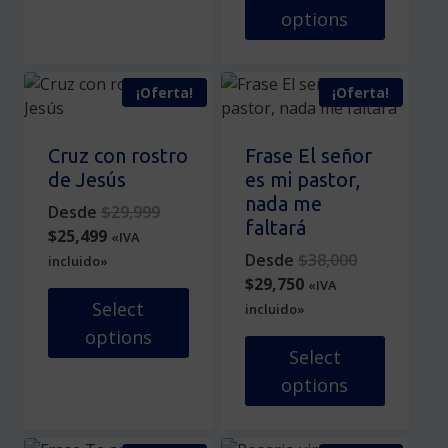
producto
options
producto
tiene
múltiples
Este
variantes.
producto
¡Oferta!
¡Oferta!
Las
tiene
opciones
múltiples
se
variantes.
Cruz con rostro
Frase El señor
pueden
Las
de Jesús
es mi pastor,
elegir
opciones
nada me
Original
Desde
$
29,999
en
se
faltará
Current
price
$
25,499
«IVA
la
pueden
price
was:
Original
Desde
$
38,000
incluido»
página
elegir
is:
$29,999.
Current
price
$
29,750
«IVA
de
en
$25,499.
price
was:
Select
incluido»
producto
la
is:
$38,000.
options
página
$29,750.
Select
de
Este
options
producto
producto
tiene
Este
múltiples
producto