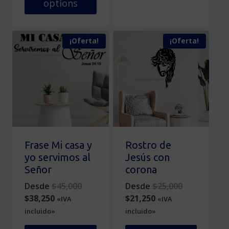
options
producto
Este
tiene
producto
múltiples
¡Oferta!
¡Oferta!
tiene
variantes.
múltiples
Las
variantes.
opciones
Las
se
opciones
pueden
se
elegir
pueden
en
elegir
la
en
página
Frase Mi casa y
Rostro de
la
de
yo servimos al
Jesús con
página
producto
Señor
corona
de
Original
Original
Desde
$
45,000
Desde
$
25,000
producto
Current
price
Current
price
$
38,250
$
21,250
«IVA
«IVA
price
was:
price
was:
incluido»
incluido»
is:
$45,000.
is:
$25,000.