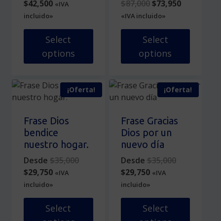
Current
price
Original
Current
$
42,500
$
87,000
$
73,950
«IVA
la
página
price
was:
price
price
incluido»
«IVA incluido»
página
de
is:
$50,000.
was:
is:
de
producto
$42,500.
$87,000.
$73,950.
Select
Select
producto
options
options
Este
Este
producto
producto
¡Oferta!
¡Oferta!
tiene
tiene
múltiples
múltiples
variantes.
variantes.
Frase Dios
Frase Gracias
Las
Las
bendice
Dios por un
opciones
opciones
nuestro hogar.
nuevo día
se
se
Original
Original
Desde
$
35,000
Desde
$
35,000
pueden
pueden
Current
price
Current
price
$
29,750
$
29,750
«IVA
«IVA
elegir
elegir
price
was:
price
was:
incluido»
incluido»
en
en
is:
$35,000.
is:
$35,000.
la
la
$29,750.
$29,750.
Select
Select
página
página