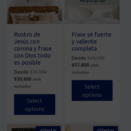
se
opciones
pueden
se
elegir
pueden
en
elegir
la
en
Rostro de
Frase sé fuerte
página
la
Jesús con
y valiente
de
página
corona y frase
completa
producto
de
con Dios todo
Original
Desde
$
68,000
producto
es posible
Current
price
$
57,800
«IVA
Original
price
was:
Desde
$
36,000
incluido»
Current
price
is:
$68,000.
$
30,600
«IVA
price
was:
$57,800.
Select
incluido»
is:
$36,000.
options
$30,600.
Select
Este
options
producto
Este
tiene
producto
múltiples
¡Oferta!
¡Oferta!