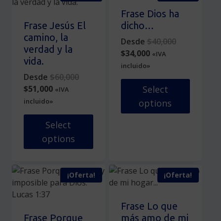
múltiples
múltiples
Frase Dios ha
variantes.
variantes.
Frase Jesús El
dicho…
Las
Las
camino, la
Original
Desde
$
40,000
opciones
opciones
verdad y la
Current
price
$
34,000
«IVA
se
se
vida.
price
was:
incluido»
pueden
pueden
Original
is:
$40,000.
Desde
$
60,000
elegir
elegir
Current
price
$34,000.
$
51,000
Select
«IVA
en
en
price
was:
incluido»
options
la
la
is:
$60,000.
página
página
Este
$51,000.
Select
de
de
producto
options
producto
producto
tiene
Este
múltiples
producto
variantes.
¡Oferta!
¡Oferta!
tiene
Las
múltiples
opciones
variantes.
se
Frase Lo que
Las
pueden
Frase Porque
más amo de mi