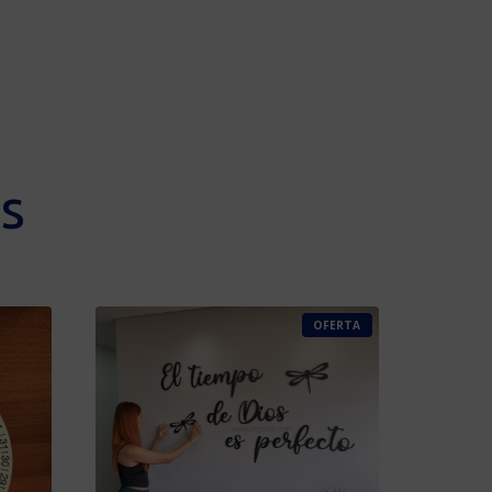
s
P
OFERTA
R
O
D
U
C
T
O
E
N
O
F
E