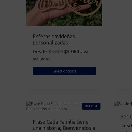
R
T
A
Esferas navideñas
personalizadas
O
C
Desde
$
3,600
$
3,060
«IVA
r
u
incluido»
i
r
Select options
g
r
i
e
n
n
a
t
l
p
P
OFERTA
p
r
R
O
r
i
Set d
D
U
i
c
Frase Cada Familia tiene
C
Desd
una historia, Bienvenidos a
T
c
e
O