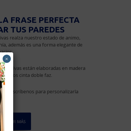
LA FRASE PERFECTA
AR TUS PAREDES
ivas realza nuestro estado de animo,
nía, además es una forma elegante de
acios.
×
ecorativas están elaboradas en madera
ndamos cinta doble faz.
nte? escríbenos para personalizarla
VER MÁS