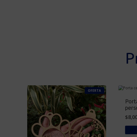
P
P
OFERTA
R
O
Porta
D
U
pers
C
T
$
8,0
O
E
N
O
F
E