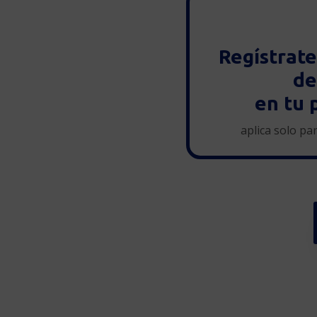
Regístrat
de
en tu 
aplica solo pa