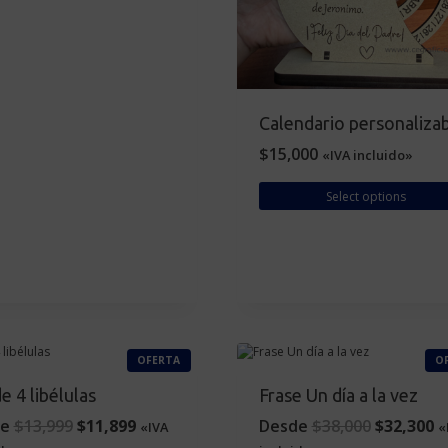
Calendario personalizab
$
15,000
«IVA incluido»
Select options
P
OFERTA
O
R
O
e 4 libélulas
Frase Un día a la vez
D
U
C
O
C
O
C
e
$
13,999
$
11,899
Desde
$
38,000
$
32,300
«IVA
«
T
O