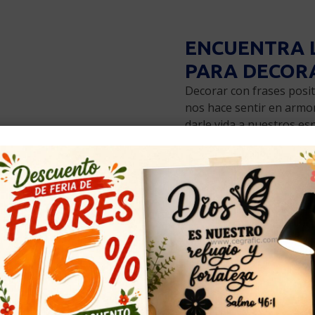
ENCUENTRA 
PARA DECOR
Decorar con frases posit
nos hace sentir en armo
darle vida a nuestros esp
Todas nuestras frases d
MDF, para pegar recome
¿Tienes una frase en me