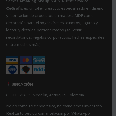
Somos
Amaking Group S.A.S.
Nuestra marca
pueden
se
CeGrafic
es un taller creativo, especializado en diseño
elegir
pueden
y fabricación de productos en madera MDF como
en
elegir
la
en
decoración para el hogar (frases, cuadros, figuras y
página
la
logos) y detalles personalizados (souvenir,
de
página
recordatorios, regalos corporativos, Fechas especiales
producto
de
entre muchos más)
producto
UBICACIÓN
Cl 51B 81A 35 Medellín, Antioquia, Colombia.
No es como tal tienda física, no manejamos inventario.
Realiza tu pedido con antelación por WhatsApp