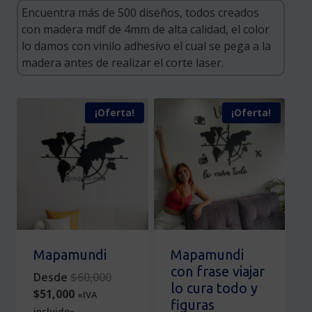
¡Oferta!
¡Oferta!
Mapamundi
Mapamundi
con frase viajar
Original
Desde
$
60,000
lo cura todo y
Current
price
$
51,000
«IVA
figuras
price
was:
incluido»