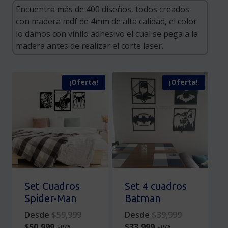
¡Oferta!
¡Oferta!
Set Cuadros
Set 4 cuadros
Spider-Man
Batman
Original
Original
Desde
$
59,999
Desde
$
39,999
Current
price
Current
price
$
50,999
$
33,999
«IVA
«IVA