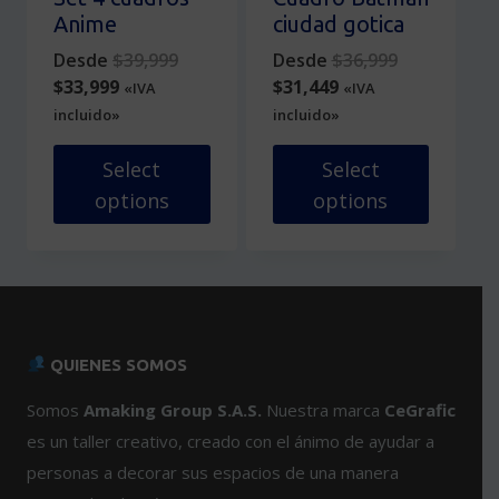
la
de
Anime
ciudad gotica
página
producto
Original
Original
Desde
$
39,999
Desde
$
36,999
de
Current
price
Current
price
$
33,999
$
31,449
«IVA
«IVA
producto
price
was:
price
was:
incluido»
incluido»
is:
$39,999.
is:
$36,999.
$33,999.
$31,449.
Select
Select
options
options
Este
Este
producto
producto
tiene
tiene
múltiples
múltiples
variantes.
variantes.
QUIENES SOMOS
Las
Las
opciones
opciones
Somos
Amaking Group S.A.S.
Nuestra marca
CeGrafic
se
se
es un taller creativo, creado con el ánimo de ayudar a
pueden
pueden
personas a decorar sus espacios de una manera
elegir
elegir