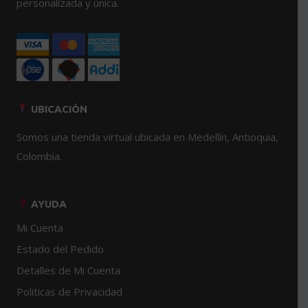
en
en
personalizada y única.
la
la
página
página
de
de
producto
producto
UBICACIÓN
Somos una tienda virtual ubicada en Medellín, Antioquia,
Colombia.
AYUDA
Mi Cuenta
Estado del Pedido
Detalles de Mi Cuenta
Politicas de Privacidad