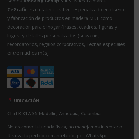
Somos
Amaking Group S.A.S.
Nuestra marca
se
se
CeGrafic
es un taller creativo, especializado en diseño
pueden
pueden
y fabricación de productos en madera MDF como
elegir
elegir
decoración para el hogar (frases, cuadros, figuras y
en
en
logos) y detalles personalizados (souvenir,
la
la
página
página
recordatorios, regalos corporativos, Fechas especiales
de
de
entre muchos más)
producto
producto
UBICACIÓN
Cl 51B 81A 35 Medellín, Antioquia, Colombia.
No es como tal tienda física, no manejamos inventario.
Realiza tu pedido con antelación por WhatsApp