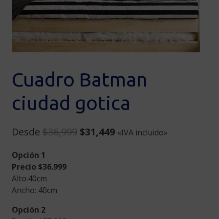
Cuadro Batman
ciudad gotica
Original
Current
Desde
$
36,999
$
31,449
«IVA incluido»
price
price
Opción 1
was:
is:
Precio $36.999
$36,999.
$31,449.
Alto:40cm
Ancho: 40cm
Opción 2