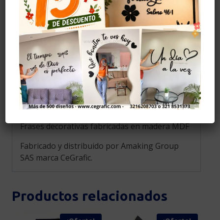
Instalación
Se recomiendo pegar con cinta doble faz, (no
la incluye) se puede comprar en ferreterías,
también se puede pegar con cinta de
enmascarar pero al ser menos resistente
puede caerse el diseño.
La foto de este producto ha sido tomada en un
entorno específico, por lo que no incluye
adornos, accesorios ni piezas adicionales.
Frases decorativas fabricadas en madera MDF
Fabricado y distribuido por Amaking Group
SAS marca CeGrafic.
Productos relacionados