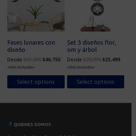
Las
opciones
se
pueden
elegir
en
Fases lunares con
Set 3 diseños flor,
la
diseño
om y árbol
página
Original
Current
Original
Curren
Desde
$
55,000
$
46,750
Desde
$
29,999
$
25,499
de
price
price
price
price
«IVA incluido»
«IVA incluido»
producto
was:
is:
was:
is:
$55,000.
$46,750.
$29,999.
$25,49
Select options
Select options
Este
Este
producto
producto
tiene
tiene
múltiples
múltiples
variantes.
variantes.
QUIENES SOMOS
Las
Las
opciones
opciones