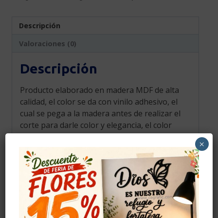
Descripción
Valoraciones (0)
Descripción
Producto elaborado en madera MDF de alta
calidad, el color se da con vinilo adhesivo, el
cual se pega a la madera antes de realizar el
corte para darle color y elegancia, el color
mostrado en la fotografía es una
×
aproximación al tono real.
Cuidados
Evitar golpes.
Limpiar con alcohol solo la parte del adhesivo.
Evitar la humedad.