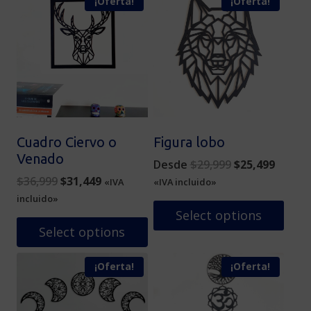
¡Oferta!
¡Oferta!
Cuadro Ciervo o
Figura lobo
Venado
Original
Curren
Desde
$
29,999
$
25,499
Original
Current
price
price
$
36,999
$
31,449
«IVA
«IVA incluido»
price
price
was:
is:
incluido»
was:
is:
$29,999.
$25,49
Select options
$36,999.
$31,449.
Select options
Este
producto
¡Oferta!
¡Oferta!
tiene
múltiples
variantes.