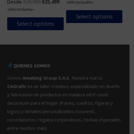
Original
Current
price
price
Desde
$
29,999
$
25,499
«IVA incluido»
página
página
price
price
was:
is:
«IVA incluido»
de
de
was:
is:
$59,999.
$50,99
Select options
producto
producto
$29,999.
$25,499.
Select options
Este
Este
producto
producto
tiene
tiene
múltiples
múltiples
variantes.
variantes.
Las
QUIENES SOMOS
Las
opciones
opciones
se
Somos
Amaking Group S.A.S.
Nuestra marca
se
pueden
CeGrafic
es un taller creativo, especializado en diseño
pueden
elegir
y fabricación de productos en madera MDF como
elegir
en
decoración para el hogar (frases, cuadros, figuras y
en
la
logos) y detalles personalizados (souvenir,
la
página
página
de
recordatorios, regalos corporativos, Fechas especiales
de
producto
entre muchos más)
producto