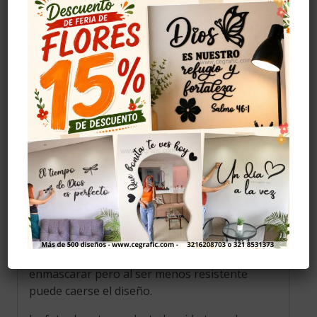
Producto elaborado en madera MDF de alta
calidad, el color se da con vinilo adhesivo, el
cual se pega a la madera antes de realizar el
corte para darle color y elegancia, el color
mostrado en la fotografía es una
aproximación al tono real.
Cuidados
Evitar golpes.
Limpiar con alcohol solo la parte del adhesivo.
Evitar la humedad.
Instalación
Se recomiendo pegar con cinta doble faz, (no
la incluye) se puede comprar en ferreterías,
también se puede pegar con cinta de
enmascarar pero al ser menos resistente
puede caerse el diseño.