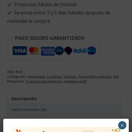
Productos Fáciles de Instalar
Se envía entre 3 y 5 días hábiles después de
realizada la compra
PAGO SEGURO GARANTIZADO
SKU:
N/D
Categorías:
Animales
,
Cuadros
,
Figuras
,
Frases Decorativas
,
Set
Etiquetas:
Cuadros decorativos
,
madera mdf
Descripción
Valoraciones (0)
Descripción
×