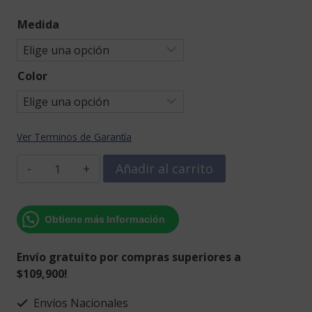
Medida
Color
Ver Terminos de Garantía
Frase
Añadir al carrito
Todo
comienza
con
Obtiene más Información
un
sueño.
Envío gratuito por compras superiores a
cantidad
$109,900!
Envíos Nacionales