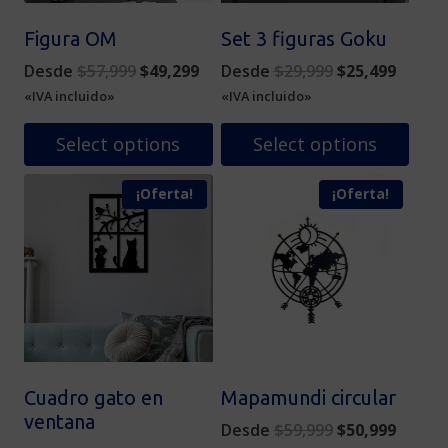
Figura OM
Set 3 figuras Goku
Original
Current
Original
Curren
Desde
$
57,999
$
49,299
Desde
$
29,999
$
25,499
price
price
price
price
«IVA incluido»
«IVA incluido»
was:
is:
was:
is:
$57,999.
$49,299.
$29,999.
$25,49
Select options
Select options
Este
Este
¡Oferta!
¡Oferta!
producto
producto
tiene
tiene
múltiples
múltiples
variantes.
variantes.
Las
Las
opciones
opciones
se
se
pueden
pueden
elegir
elegir
Cuadro gato en
Mapamundi circular
en
en
ventana
Original
Curren
Desde
$
59,999
$
50,999
la
la