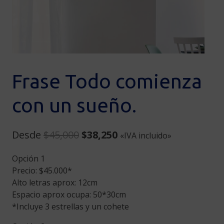
Frase Todo comienza
con un sueño.
Original
Current
Desde
$
45,000
$
38,250
«IVA incluido»
price
price
Opción 1
was:
is:
Precio: $45.000*
$45,000.
$38,250.
Alto letras aprox: 12cm
Espacio aprox ocupa: 50*30cm
*Incluye 3 estrellas y un cohete