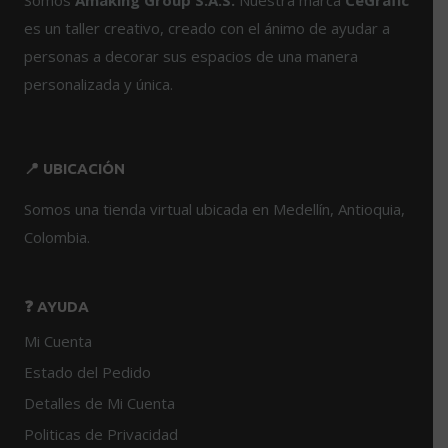
se
es un taller creativo, creado con el ánimo de ayudar a
pueden
personas a decorar sus espacios de una manera
elegir
personalizada y única.
en
la
página
de
📍 UBICACIÓN
producto
Somos una tienda virtual ubicada en Medellín, Antioquia,
Colombia.
❓ AYUDA
Mi Cuenta
Estado del Pedido
Detalles de Mi Cuenta
Politicas de Privacidad