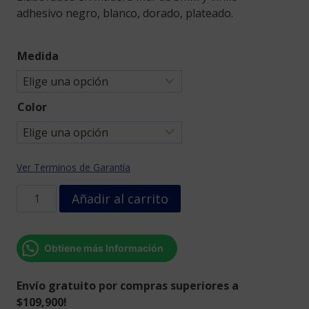
adhesivo negro, blanco, dorado, plateado.
Medida
Color
Ver Terminos de Garantía
Cuadro
Añadir al carrito
elefante
mandala
con
Obtiene más Información
libélulas
cantidad
Envío gratuito por compras superiores a
$109,900!