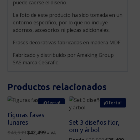
puede caerse el diseño.
La foto de este producto ha sido tomada en un
entorno específico, por lo que no incluye
adornos, accesorios ni piezas adicionales.
Frases decorativas fabricadas en madera MDF
Fabricado y distribuido por Amaking Group
SAS marca CeGrafic.
Productos relacionados
¡Oferta!
¡Oferta!
Figuras fases
lunares
Set 3 diseños flor,
om y árbol
Original
Current
$
49,999
$
42,499
«IVA
price
price
Original
Curren
Desde
$
29,999
$
25,499