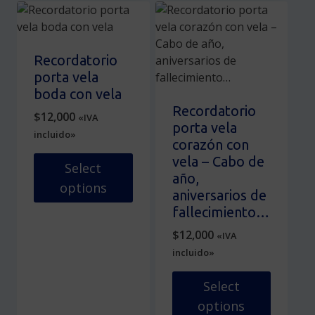
múltiples
producto
variantes.
tiene
Las
múltiples
opciones
variantes.
Recordatorio
se
Las
porta vela
pueden
opciones
boda con vela
elegir
se
Recordatorio
$
12,000
«IVA
en
pueden
porta vela
incluido»
la
elegir
corazón con
página
en
vela – Cabo de
Select
de
la
año,
options
producto
página
aniversarios de
de
Este
fallecimiento…
producto
producto
$
12,000
«IVA
tiene
incluido»
múltiples
variantes.
Select
Las
options
opciones