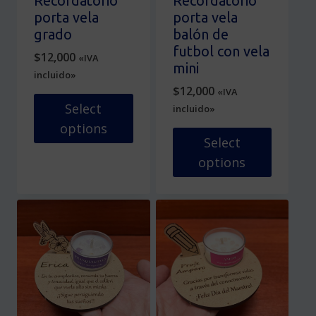
Recordatorio
Recordatorio
la
porta vela
porta vela
página
grado
balón de
de
futbol con vela
$
12,000
«IVA
producto
mini
incluido»
$
12,000
«IVA
Select
incluido»
options
Select
Este
options
producto
tiene
Este
múltiples
producto
variantes.
tiene
Las
múltiples
opciones
variantes.
se
Las
pueden
opciones
elegir
se