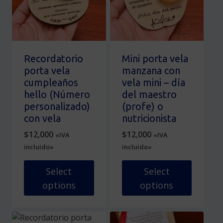
se
opciones
pueden
se
elegir
pueden
en
elegir
la
en
Recordatorio
Mini porta vela
página
la
porta vela
manzana con
de
página
cumpleaños
vela mini – día
producto
de
hello (Número
del maestro
producto
personalizado)
(profe) o
con vela
nutricionista
$
12,000
$
12,000
«IVA
«IVA
incluido»
incluido»
Select
Select
options
options
Este
Este
producto
producto