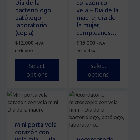
Día de la
corazón con
la
de
bacteriólogo,
vela – Dia de la
página
producto
patólogo,
madre, día de
de
laboratorio…
la mujer,
producto
(copia)
cumpleaños…
$
12,000
$
15,000
«IVA
«IVA
incluido»
incluido»
Select
Select
options
options
Este
Este
producto
producto
tiene
tiene
múltiples
múltiples
variantes.
variantes.
Las
Las
Mini porta vela
opciones
opciones
corazón con
se
se
vela mini – Día
Recordatorio