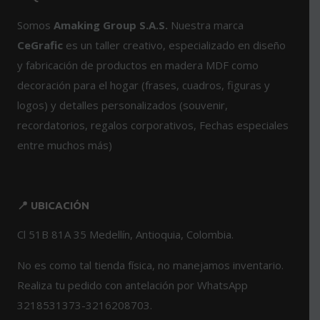
la
la
Somos
Amaking Group S.A.S.
Nuestra marca
página
página
de
de
CeGrafic
es un taller creativo, especializado en diseño
producto
producto
y fabricación de productos en madera MDF como
decoración para el hogar (frases, cuadros, figuras y
logos) y detalles personalizados (souvenir,
recordatorios, regalos corporativos, Fechas especiales
entre muchos más)
📍 UBICACIÓN
Cl 51B 81A 35 Medellín, Antioquia, Colombia.
No es como tal tienda física, no manejamos inventario.
Realiza tu pedido con antelación por WhatsApp
3218531373-3216208703.