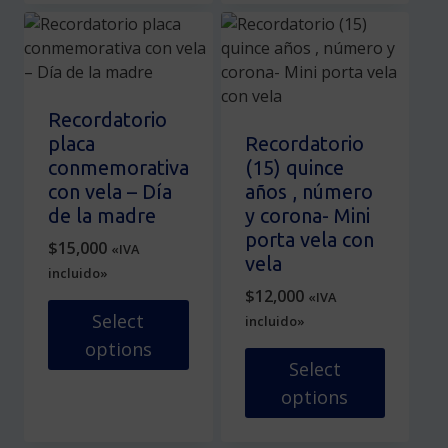
producto
pueden
tiene
elegir
múltiples
en
variantes.
la
Las
página
Recordatorio
opciones
de
placa
Recordatorio
se
producto
conmemorativa
(15) quince
pueden
con vela – Día
años , número
elegir
de la madre
y corona- Mini
en
porta vela con
$
15,000
«IVA
la
vela
incluido»
página
$
12,000
«IVA
de
Select
incluido»
producto
options
Select
Este
options
producto
tiene
Este