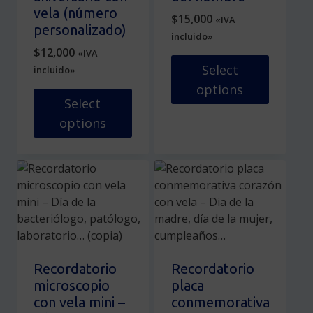
página
en
vela (número
$
15,000
«IVA
de
la
personalizado)
incluido»
producto
página
$
12,000
«IVA
de
Select
incluido»
producto
options
Select
Este
options
producto
Este
tiene
producto
múltiples
tiene
variantes.
múltiples
Las
variantes.
opciones
Las
se
opciones
pueden
se
elegir
Recordatorio
Recordatorio
pueden
en
microscopio
placa
elegir
la
con vela mini –
conmemorativa
en
página