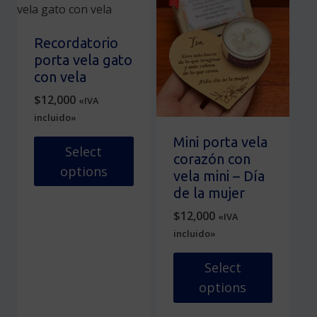
tiene
tiene
múltiples
múltiples
variantes.
variantes.
Recordatorio
Las
Las
porta vela gato
opciones
opciones
con vela
se
se
$
12,000
«IVA
pueden
pueden
incluido»
elegir
elegir
en
en
Mini porta vela
Select
la
la
corazón con
options
página
página
vela mini – Día
de
de
de la mujer
Este
producto
producto
producto
$
12,000
«IVA
tiene
incluido»
múltiples
variantes.
Select
Las
options
opciones
Este
se