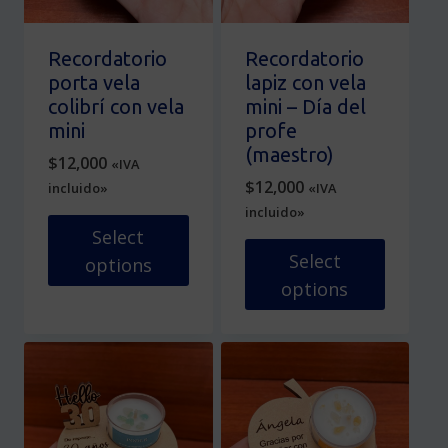
en
pueden
la
elegir
página
en
Recordatorio
Recordatorio
de
la
porta vela
lapiz con vela
producto
página
colibrí con vela
mini – Día del
de
mini
profe
producto
(maestro)
$
12,000
«IVA
$
12,000
incluido»
«IVA
incluido»
Select
Select
options
options
Este
producto
Este
tiene
producto
múltiples
tiene
variantes.
múltiples
Las
variantes.
opciones
Las