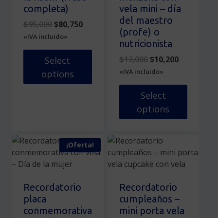
completa)
vela mini – día
del maestro
Original
Current
$
95,000
$
80,750
(profe) o
price
price
«IVA incluido»
nutricionista
was:
is:
$95,000.
$80,750.
Original
Current
$
12,000
$
10,200
Select
price
price
«IVA incluido»
options
was:
is:
Este
$12,000.
$10,200.
Select
producto
options
tiene
múltiples
Este
variantes.
producto
¡Oferta!
Las
tiene
opciones
múltiples
se
variantes.
pueden
Las
Recordatorio
Recordatorio
elegir
opciones
placa
cumpleaños –
en
se
conmemorativa
mini porta vela
la
pueden