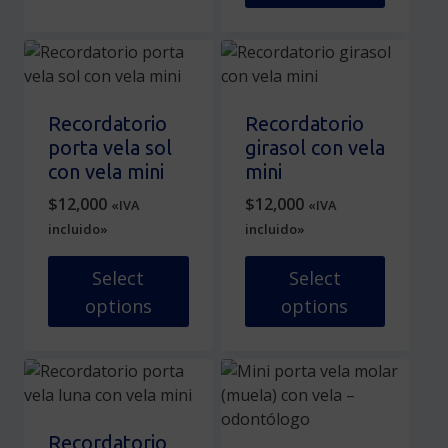
se
Este
pueden
producto
elegir
tiene
en
múltiples
la
variantes.
Recordatorio
Recordatorio
página
Las
porta vela sol
girasol con vela
de
opciones
con vela mini
mini
producto
se
$
12,000
$
12,000
«IVA
«IVA
pueden
incluido»
incluido»
elegir
en
Select
Select
la
options
options
página
de
Este
Este
producto
producto
producto
tiene
tiene
múltiples
múltiples
variantes.
variantes.
Recordatorio