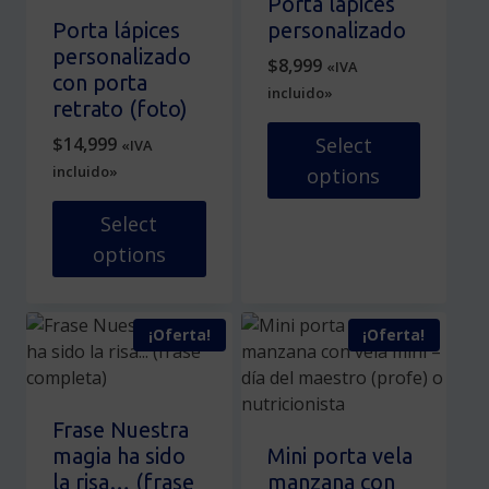
Porta lápices
Las
Porta lápices
personalizado
opciones
personalizado
$
8,999
«IVA
se
con porta
incluido»
pueden
retrato (foto)
elegir
$
14,999
Select
«IVA
en
incluido»
options
la
página
Select
de
options
producto
¡Oferta!
¡Oferta!
Frase Nuestra
magia ha sido
Mini porta vela
la risa… (frase
manzana con