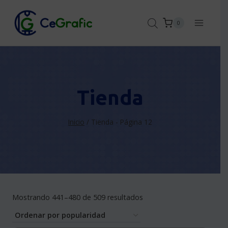
Saltar
al
0
contenido
Tienda
Inicio
/
Tienda
- Página 12
Sorted
Mostrando 441–480 de 509 resultados
by
popularity