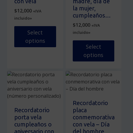
con vela
madre, día de
la
página
la mujer,
$
12,000
«IVA
página
de
cumpleaños…
incluido»
de
producto
$
12,000
«IVA
producto
Select
incluido»
options
Select
Este
options
producto
tiene
Este
múltiples
producto
variantes.
tiene
Las
múltiples
opciones
variantes.
se
Las
Recordatorio
pueden
opciones
Recordatorio
placa
elegir
se
porta vela
conmemorativa
en
pueden
cumpleaños o
con vela – Día
la
elegir
aniversario con
del hombre