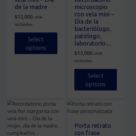
pueden
pueden
de la madre
microscopio
elegir
elegir
con vela mini –
$
12,000
«IVA
en
en
Día de la
incluido»
la
la
bacteriólogo,
página
página
patólogo,
Select
de
de
laboratorio…
options
producto
producto
$
12,000
«IVA
Este
incluido»
producto
tiene
Select
múltiples
options
variantes.
Las
Este
opciones
producto
se
tiene
pueden
múltiples
elegir
variantes.
Porta retrato
en
Las
con frase