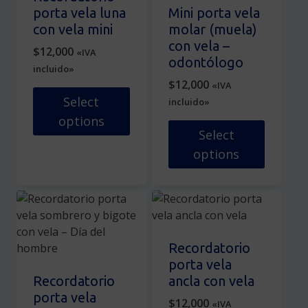
Las
Las
porta vela luna
Mini porta vela
opciones
opciones
con vela mini
molar (muela)
se
se
con vela –
$
12,000
«IVA
pueden
pueden
odontólogo
incluido»
elegir
elegir
$
12,000
«IVA
en
en
Select
incluido»
la
la
options
página
página
Select
de
de
Este
options
producto
producto
producto
tiene
Este
múltiples
producto
variantes.
tiene
Las
múltiples
opciones
variantes.
Recordatorio
se
Las
porta vela
pueden
opciones
Recordatorio
ancla con vela
elegir
se
porta vela
$
12,000
«IVA