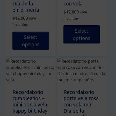
en
elegir
Día de la
con vela
la
en
enfermería
$
12,000
«IVA
página
la
$
12,000
«IVA
incluido»
de
página
incluido»
producto
de
Select
producto
Select
options
options
Este
Este
producto
producto
tiene
tiene
múltiples
múltiples
variantes.
variantes.
Las
Las
opciones
opciones
se
Recordatorio
Recordatorio
se
pueden
cumpleaños –
porta vela rosa
pueden
elegir
mini porta vela
con vela mini –
elegir
en
happy birthday
Día de la
en
la