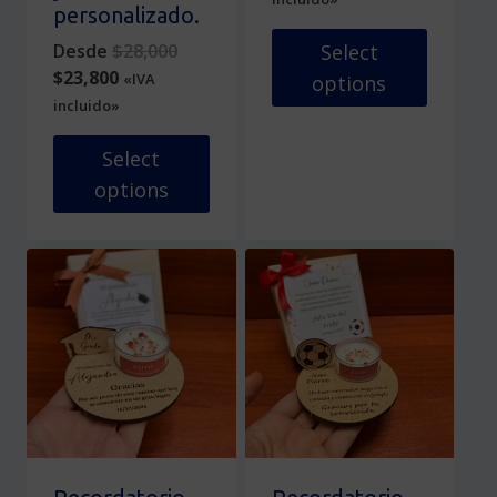
personalizado.
Original
Desde
$
28,000
Select
Current
price
$
23,800
«IVA
options
price
was:
incluido»
is:
$28,000.
$23,800.
Select
options
Este
producto
tiene
múltiples
variantes.
Las
opciones
se
pueden
elegir
en