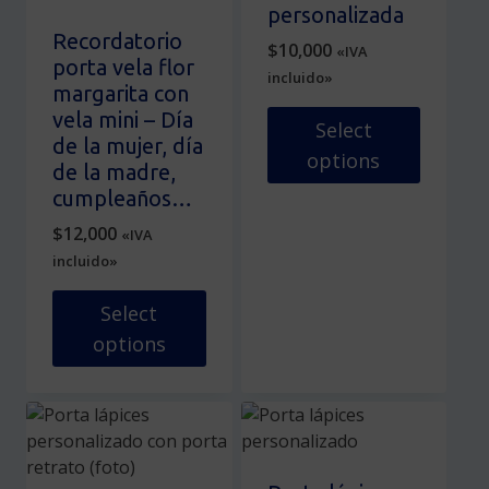
la
opciones
personalizada
página
se
Recordatorio
$
10,000
«IVA
de
pueden
porta vela flor
incluido»
producto
elegir
margarita con
en
vela mini – Día
Select
la
de la mujer, día
options
página
de la madre,
de
cumpleaños…
producto
$
12,000
«IVA
incluido»
Select
options
Este
producto
tiene
múltiples
variantes.