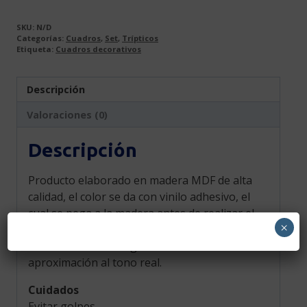
SKU:
N/D
Categorías:
Cuadros
,
Set
,
Trípticos
Etiqueta:
Cuadros decorativos
Descripción
Valoraciones (0)
Descripción
Producto elaborado en madera MDF de alta
calidad, el color se da con vinilo adhesivo, el
cual se pega a la madera antes de realizar el
×
corte para darle color y elegancia, el color
mostrado en la fotografía es una
aproximación al tono real.
Cuidados
Evitar golpes.