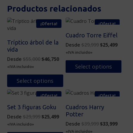
Productos relacionados
¡Oferta!
¡Oferta!
Cuadro Torre Eiffel
Tríptico árbol de la
Original
Curren
Desde
$
29,999
$
25,499
vida
price
price
«IVA incluido»
Original
Current
was:
is:
Desde
$
55,000
$
46,750
price
price
$29,999.
$25,49
Select options
«IVA incluido»
was:
is:
Este
$55,000.
$46,750.
Select options
producto
Este
tiene
¡Oferta!
¡Oferta!
producto
múltiples
tiene
variantes.
Set 3 figuras Goku
Cuadros Harry
múltiples
Las
Potter
Original
Current
Desde
$
29,999
$
25,499
variantes.
opciones
price
price
Original
Curren
Desde
$
39,999
$
33,999
«IVA incluido»
Las
se
was:
is:
price
price
«IVA incluido»