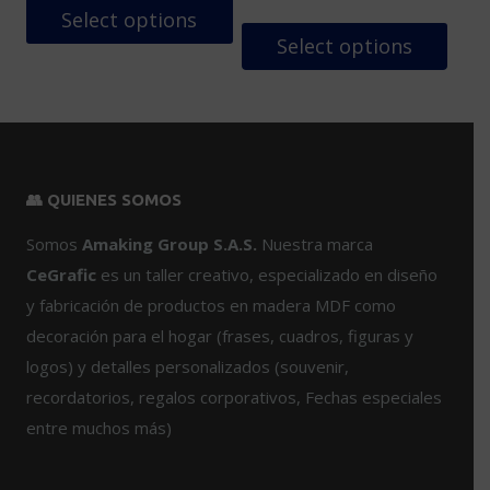
opciones
pueden
$29,999.
$25,499.
was:
is:
Select options
se
elegir
$39,999.
$33,99
Select options
pueden
en
Este
elegir
la
producto
Este
en
página
tiene
producto
la
de
múltiples
tiene
página
producto
variantes.
múltiples
de
Las
variantes.
👥 QUIENES SOMOS
producto
opciones
Las
se
opciones
Somos
Amaking Group S.A.S.
Nuestra marca
pueden
se
CeGrafic
es un taller creativo, especializado en diseño
elegir
pueden
y fabricación de productos en madera MDF como
en
elegir
decoración para el hogar (frases, cuadros, figuras y
la
en
logos) y detalles personalizados (souvenir,
página
la
de
página
recordatorios, regalos corporativos, Fechas especiales
producto
de
entre muchos más)
producto