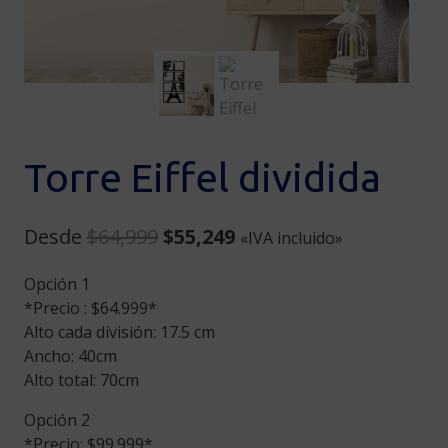
Torre Eiffel dividida
Original
Current
Desde
$
64,999
$
55,249
«IVA incluido»
price
price
Opción 1
was:
is:
*Precio : $64.999*
$64,999.
$55,249.
Alto cada división: 17.5 cm
Ancho: 40cm
Alto total: 70cm
Opción 2
*Precio: $99.999*