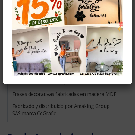
Evitar la humedad.
Instalación
Se recomiendo pegar con cinta doble faz, (no
la incluye) se puede comprar en ferreterías,
también se puede pegar con cinta de
enmascarar pero al ser menos resistente
puede caerse el diseño.
La foto de este producto ha sido tomada en un
entorno específico, por lo que no incluye
adornos, accesorios ni piezas adicionales.
Frases decorativas fabricadas en madera MDF
Fabricado y distribuido por Amaking Group
SAS marca CeGrafic.