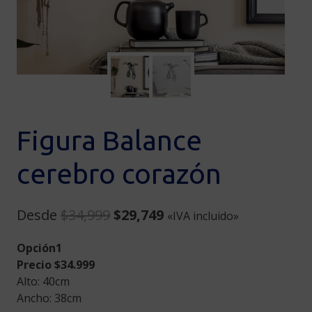
Figura Balance
cerebro corazón
Original
Current
Desde
$
34,999
$
29,749
«IVA incluido»
price
price
Opción1
was:
is:
Precio $34.999
$34,999.
$29,749.
Alto: 40cm
Ancho: 38cm