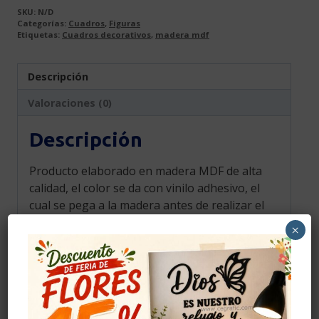
SKU:
N/D
Categorías:
Cuadros
,
Figuras
Etiquetas:
Cuadros decorativos
,
madera mdf
Descripción
Valoraciones (0)
Descripción
Producto elaborado en madera MDF de alta
calidad, el color se da con vinilo adhesivo, el
cual se pega a la madera antes de realizar el
corte para darle color y elegancia, el color
×
mostrado en la fotografía es una
aproximación al tono real.
Cuidados
Evitar golpes.
Limpiar con alcohol solo la parte del adhesivo.