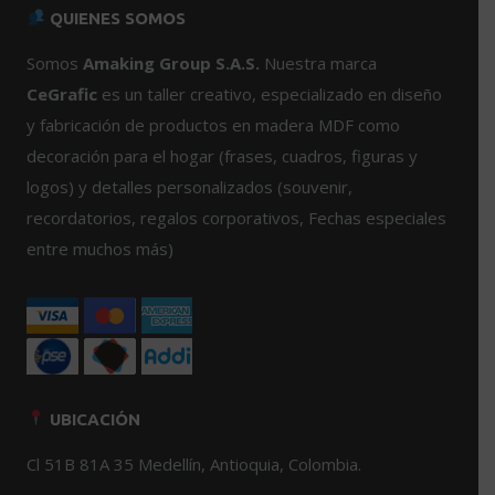
Las
variantes.
QUIENES SOMOS
opciones
Las
se
opciones
Somos
Amaking Group S.A.S.
Nuestra marca
pueden
se
CeGrafic
es un taller creativo, especializado en diseño
elegir
pueden
y fabricación de productos en madera MDF como
en
elegir
decoración para el hogar (frases, cuadros, figuras y
la
en
logos) y detalles personalizados (souvenir,
página
la
de
página
recordatorios, regalos corporativos, Fechas especiales
producto
de
entre muchos más)
producto
UBICACIÓN
Cl 51B 81A 35 Medellín, Antioquia, Colombia.