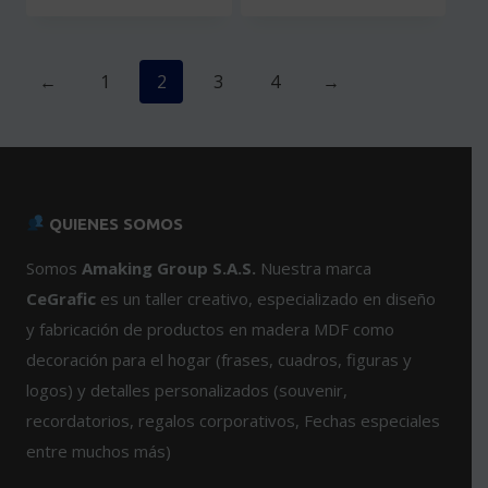
tiene
Este
múltiples
producto
variantes.
tiene
Las
múltiples
←
1
2
3
4
→
opciones
variantes.
se
Las
pueden
opciones
elegir
se
en
pueden
QUIENES SOMOS
la
elegir
página
en
Somos
Amaking Group S.A.S.
Nuestra marca
de
la
CeGrafic
es un taller creativo, especializado en diseño
producto
página
y fabricación de productos en madera MDF como
de
decoración para el hogar (frases, cuadros, figuras y
producto
logos) y detalles personalizados (souvenir,
recordatorios, regalos corporativos, Fechas especiales
entre muchos más)