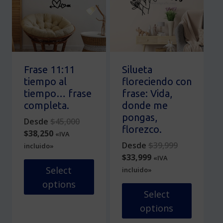
Las
se
opciones
pueden
se
elegir
pueden
en
elegir
la
en
página
Frase 11:11
Silueta
la
de
tiempo al
floreciendo con
página
producto
tiempo… frase
frase: Vida,
de
completa.
donde me
producto
pongas,
Original
Desde
$
45,000
florezco.
Current
price
$
38,250
«IVA
price
was:
Original
Desde
$
39,999
incluido»
is:
$45,000.
Current
price
$
33,999
«IVA
$38,250.
price
was:
Select
incluido»
is:
$39,999.
options
$33,999.
Select
Este
options
producto