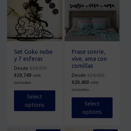
se
múltiples
pueden
variantes.
elegir
Las
en
opciones
la
se
página
pueden
de
elegir
producto
en
Set Goku nube
Frase sonríe,
la
y 7 esferas
vive, ama con
página
comillas
Original
Desde
$
34,999
de
Current
price
Original
$
29,749
Desde
$
24,000
«IVA
producto
price
was:
Current
price
$
20,400
incluido»
«IVA
is:
$34,999.
price
was:
incluido»
$29,749.
is:
$24,000.
Select
$20,400.
Select
options
options
Este
producto
Este
tiene
producto