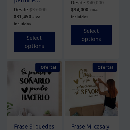
permite…
Original
Desde
$
40,000
producto
Original
Current
price
Desde
$
37,000
$
34,000
«IVA
Current
price
price
was:
$
31,450
«IVA
incluido»
price
was:
is:
$40,000.
incluido»
is:
$37,000.
$34,000.
Select
$31,450.
Select
options
options
Este
Este
producto
producto
tiene
¡Oferta!
¡Oferta!
tiene
múltiples
múltiples
variantes.
variantes.
Las
Las
opciones
opciones
se
se
pueden
pueden
elegir
elegir
en
en
la
Frase Si puedes
Frase Mi casa y