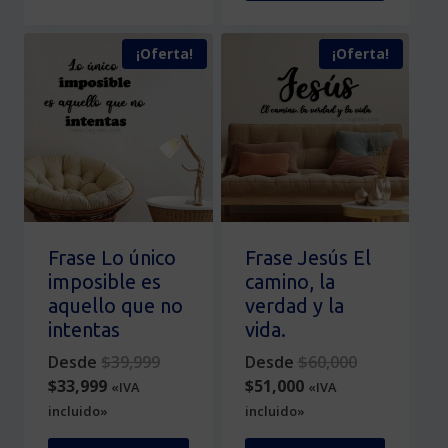
producto
Este
tiene
producto
¡Oferta!
¡Oferta!
múltiples
tiene
variantes.
múltiples
Las
variantes.
opciones
Las
se
opciones
pueden
se
elegir
pueden
en
elegir
la
en
Frase Lo único
Frase Jesús El
página
la
imposible es
camino, la
de
página
aquello que no
verdad y la
producto
de
intentas
vida.
producto
Original
Original
Desde
$
39,999
Desde
$
60,000
Current
price
Current
price
$
33,999
$
51,000
«IVA
«IVA
price
was:
price
was:
incluido»
incluido»
is:
$39,999.
is:
$60,000.