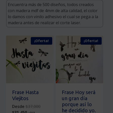
¡Oferta!
¡Oferta!
Frase Hasta
Frase Hoy será
Viejitos
un gran día
porque así lo
Original
Desde
$
37,000
he decidido yo.
Current
price
$
31,450
«IVA