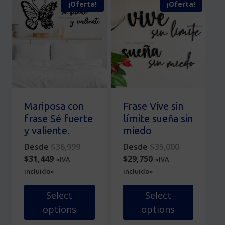
¡Oferta!
¡Oferta!
múltiples
tiene
variantes.
múltiples
Las
variantes.
opciones
Las
se
opciones
pueden
se
elegir
pueden
en
elegir
la
en
Mariposa con
Frase Vive sin
página
la
frase Sé fuerte
límite sueña sin
de
página
y valiente.
miedo
producto
de
Original
Original
Desde
$
36,999
Desde
$
35,000
producto
Current
price
Current
price
$
31,449
$
29,750
«IVA
«IVA
price
was:
price
was:
incluido»
incluido»
is:
$36,999.
is:
$35,000.
$31,449.
$29,750.
Select
Select
options
options