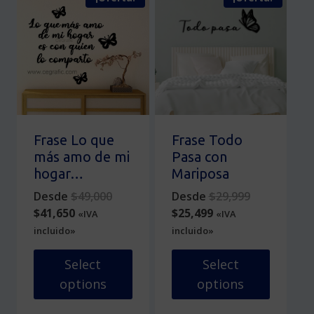
tiene
pueden
múltiples
elegir
variantes.
en
Las
la
opciones
página
se
de
pueden
producto
elegir
en
Frase Lo que
Frase Todo
la
más amo de mi
Pasa con
página
hogar…
Mariposa
de
Original
Original
Desde
$
49,000
Desde
$
29,999
producto
Current
price
Current
price
$
41,650
$
25,499
«IVA
«IVA
price
was:
price
was:
incluido»
incluido»
is:
$49,000.
is:
$29,999.
$41,650.
$25,499.
Select
Select
options
options
Este
Este