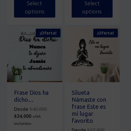
$33,999.
$51,000.
Select
Select
options
options
Este
Este
producto
producto
¡Oferta!
¡Oferta!
tiene
tiene
múltiples
múltiples
variantes.
variantes.
Las
Las
opciones
opciones
se
se
pueden
pueden
elegir
elegir
en
en
Frase Dios ha
Silueta
la
la
dicho…
Námaste con
página
página
frase Este es
Original
Desde
$
40,000
de
de
mi lugar
Current
price
$
34,000
«IVA
producto
producto
favorito
price
was:
incluido»
is:
$40,000.
Original
Desde
$
37,000