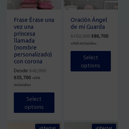
pueden
en
elegir
la
en
página
Frase Érase una
Oración Ángel
la
de
vez una
de mi Guarda
página
producto
princesa
Original
Current
$
102,000
$
86,700
de
llamada
price
price
«IVA incluido»
producto
(nombre
was:
is:
personalizado)
$102,000.
$86,700.
Select
con corona
options
Original
Desde
$
42,000
Este
Current
price
$
35,700
«IVA
producto
price
was:
incluido»
tiene
is:
$42,000.
múltiples
$35,700.
Select
variantes.
options
Las
Este
opciones
producto
se
¡Oferta!
¡Oferta!