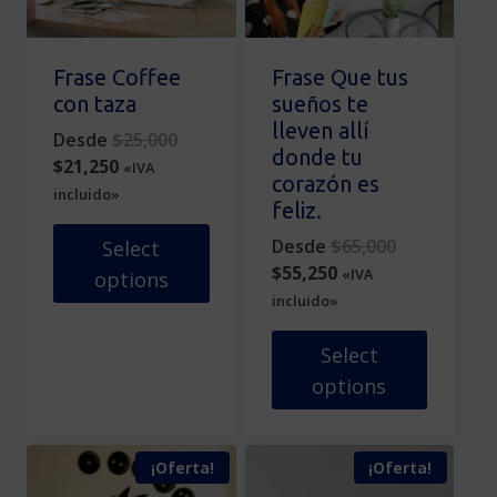
pueden
elegir
elegir
en
en
la
Frase Coffee
Frase Que tus
la
página
con taza
sueños te
página
de
lleven allí
Original
Desde
$
25,000
de
producto
donde tu
Current
price
$
21,250
«IVA
producto
corazón es
price
was:
incluido»
feliz.
is:
$25,000.
$21,250.
Original
Desde
$
65,000
Select
Current
price
$
55,250
«IVA
options
price
was:
incluido»
Este
is:
$65,000.
producto
$55,250.
Select
tiene
options
múltiples
variantes.
Este
Las
producto
¡Oferta!
¡Oferta!
opciones
tiene