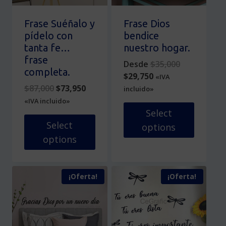
en
elegir
la
en
Frase Suéñalo y
Frase Dios
página
la
pídelo con
bendice
de
página
tanta fe…
nuestro hogar.
producto
de
frase
Original
Desde
$
35,000
producto
completa.
Current
price
$
29,750
«IVA
Original
Current
price
was:
$
87,000
$
73,950
incluido»
price
price
is:
$35,000.
«IVA incluido»
was:
is:
$29,750.
Select
$87,000.
$73,950.
Select
options
options
Este
Este
producto
producto
tiene
¡Oferta!
¡Oferta!
tiene
múltiples
múltiples
variantes.
variantes.
Las
Las
opciones