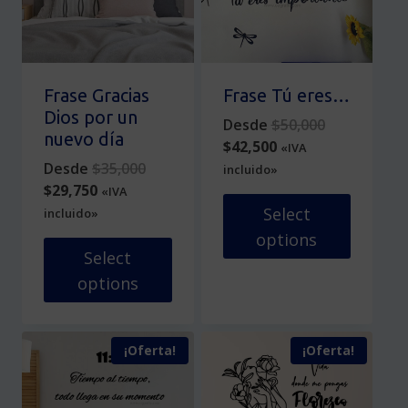
opciones
se
se
pueden
pueden
elegir
elegir
en
en
la
Frase Gracias
Frase Tú eres…
la
página
Dios por un
Original
Desde
$
50,000
página
de
nuevo día
Current
price
$
42,500
«IVA
de
producto
Original
price
was:
Desde
$
35,000
incluido»
producto
Current
price
is:
$50,000.
$
29,750
«IVA
price
was:
$42,500.
Select
incluido»
is:
$35,000.
options
$29,750.
Select
Este
options
producto
Este
tiene
producto
múltiples
¡Oferta!
¡Oferta!
tiene
variantes.
múltiples
Las
variantes.
opciones