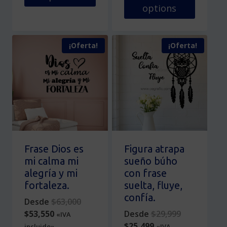
options
Este
producto
Este
tiene
producto
¡Oferta!
¡Oferta!
múltiples
tiene
variantes.
múltiples
Las
variantes.
opciones
Las
se
opciones
pueden
se
elegir
pueden
en
elegir
la
en
Frase Dios es
Figura atrapa
página
la
mi calma mi
sueño búho
de
página
alegría y mi
con frase
producto
de
fortaleza.
suelta, fluye,
producto
confía.
Original
Desde
$
63,000
Current
price
Original
$
53,550
Desde
$
29,999
«IVA
price
was:
Current
price
$
25,499
incluido»
«IVA