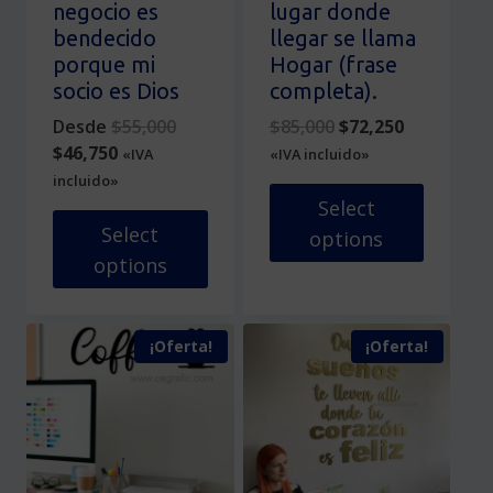
la
la
negocio es
lugar donde
página
página
bendecido
llegar se llama
de
de
porque mi
Hogar (frase
producto
producto
socio es Dios
completa).
Original
Original
Current
Desde
$
55,000
$
85,000
$
72,250
Current
price
price
price
$
46,750
«IVA
«IVA incluido»
price
was:
was:
is:
incluido»
is:
$55,000.
$85,000.
$72,250.
Select
$46,750.
Select
options
options
Este
Este
producto
producto
tiene
¡Oferta!
¡Oferta!
tiene
múltiples
múltiples
variantes.
variantes.
Las
Las
opciones
opciones
se
se
pueden