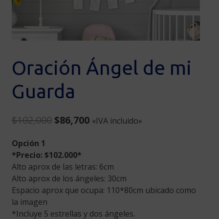
Oración Ángel de mi
Guarda
Original
Current
$
102,000
$
86,700
«IVA incluido»
price
price
Opción 1
was:
is:
*Precio: $102.000*
$102,000.
$86,700.
Alto aprox de las letras: 6cm
Alto aprox de los ángeles: 30cm
Espacio aprox que ocupa: 110*80cm ubicado como
la imagen
*Incluye 5 estrellas y dos ángeles.