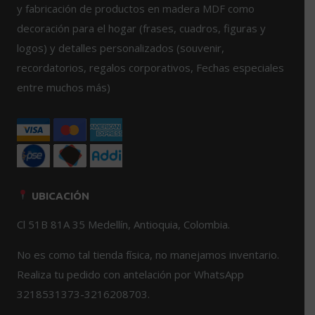
y fabricación de productos en madera MDF como
elegir
en
decoración para el hogar (frases, cuadros, figuras y
en
la
logos) y detalles personalizados (souvenir,
la
página
página
de
recordatorios, regalos corporativos, Fechas especiales
de
producto
entre muchos más)
producto
UBICACIÓN
Cl 51B 81A 35 Medellín, Antioquia, Colombia.
No es como tal tienda física, no manejamos inventario.
Realiza tu pedido con antelación por WhatsApp
3218531373-3216208703.