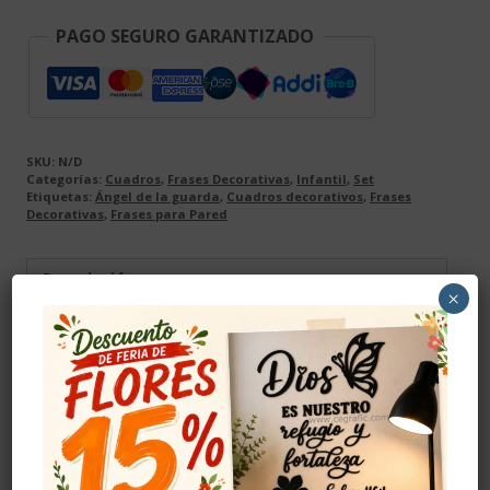
PAGO SEGURO GARANTIZADO
SKU:
N/D
Categorías:
Cuadros
,
Frases Decorativas
,
Infantil
,
Set
Etiquetas:
Ángel de la guarda
,
Cuadros decorativos
,
Frases
Decorativas
,
Frases para Pared
Descripción
×
Valoraciones (0)
Descripción
Producto elaborado en madera MDF de alta
calidad, el color se da con vinilo adhesivo, el
cual se pega a la madera antes de realizar el