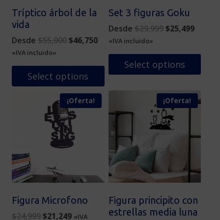
Tríptico árbol de la
Set 3 figuras Goku
vida
Original
Curren
Desde
$
29,999
$
25,499
Original
Current
price
price
Desde
$
55,000
$
46,750
«IVA incluido»
price
price
was:
is:
«IVA incluido»
was:
is:
$29,999.
$25,49
Select options
$55,000.
$46,750.
Select options
Este
Este
producto
¡Oferta!
¡Oferta!
producto
tiene
tiene
múltiples
múltiples
variantes.
variantes.
Las
Las
opciones
opciones
se
se
pueden
pueden
elegir
elegir
en
Figura Microfono
Figura principito con
en
la
estrellas media luna
Original
Current
$
24,999
$
21,249
«IVA