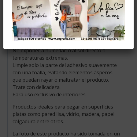
corte para darle color y elegancia, el color
mostrado en la fotografía es una
aproximación al tono real. El color solo esta
dado por la cara frontal del producto.
CUIDADOS
No golpee o deje caer el producto.
No exponer a humedad o al sol directo o
temperaturas extremas.
Limpie solo la parte del adhesivo suavemente
con una toalla, evitando elementos ásperos
que puedan rayar o maltratar el producto.
Trate con delicadeza.
Para uso exclusivo de interiores
Productos ideales para pegar en superficies
platas como pared lisa, vidrio, madera, papel
colgadura entre otros.
La foto de este producto ha sido tomada en un