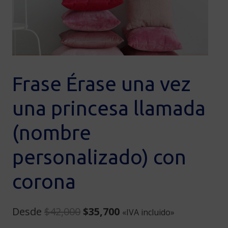
Frase Érase una vez
una princesa llamada
(nombre
personalizado) con
corona
Original
Current
Desde
$
42,000
$
35,700
«IVA incluido»
price
price