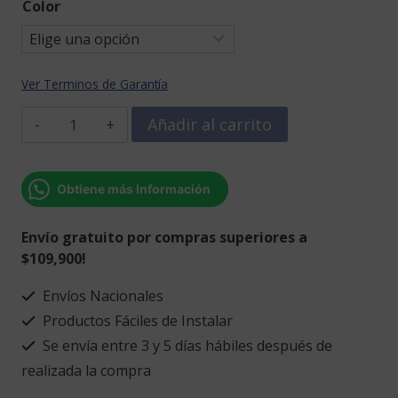
Color
Ver Terminos de Garantía
Frase
Añadir al carrito
Érase
una
vez
Obtiene más Información
una
princesa
Envío gratuito por compras superiores a
llamada
$109,900!
(nombre
personalizado)
Envíos Nacionales
con
Productos Fáciles de Instalar
corona
Se envía entre 3 y 5 días hábiles después de
cantidad
realizada la compra