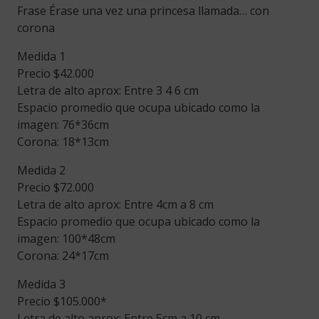
Frase Érase una vez una princesa llamada… con
was:
is:
corona
$42,000.
$35,700.
Medida 1
Precio $42.000
Letra de alto aprox: Entre 3 4 6 cm
Espacio promedio que ocupa ubicado como la
imagen: 76*36cm
Corona: 18*13cm
Medida 2
Precio $72.000
Letra de alto aprox: Entre 4cm a 8 cm
Espacio promedio que ocupa ubicado como la
imagen: 100*48cm
Corona: 24*17cm
Medida 3
Precio $105.000*
Letra de alto aprox: Entre 5cm a 10 cm