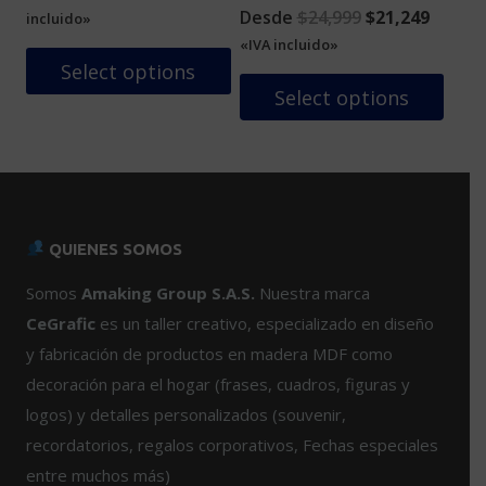
la
página
price
price
Original
Curren
Desde
$
24,999
$
21,249
incluido»
página
de
was:
is:
price
price
«IVA incluido»
de
producto
$24,999.
$21,249.
was:
is:
Select options
producto
$24,999.
$21,24
Select options
Este
producto
tiene
múltiples
variantes.
QUIENES SOMOS
Las
opciones
Somos
Amaking Group S.A.S.
Nuestra marca
se
CeGrafic
es un taller creativo, especializado en diseño
pueden
y fabricación de productos en madera MDF como
elegir
decoración para el hogar (frases, cuadros, figuras y
en
logos) y detalles personalizados (souvenir,
la
página
recordatorios, regalos corporativos, Fechas especiales
de
entre muchos más)