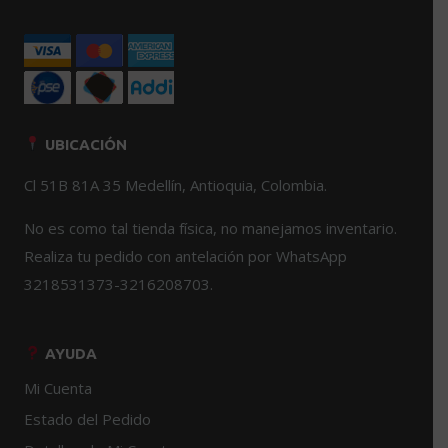
producto
UBICACIÓN
Cl 51B 81A 35 Medellín, Antioquia, Colombia.
No es como tal tienda física, no manejamos inventario.
Realiza tu pedido con antelación por WhatsApp
3218531373-3216208703.
AYUDA
Mi Cuenta
Estado del Pedido