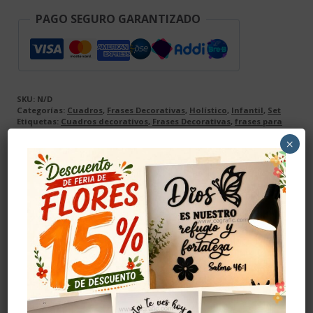
PAGO SEGURO GARANTIZADO
SKU:
N/D
Categorías:
Cuadros
,
Frases Decorativas
,
Holístico
,
Infantil
,
Set
Etiquetas:
Cuadros decorativos
,
Frases Decorativas
,
frases para
paredes
×
Descripción
Valoraciones (0)
Descripción
Producto elaborado en madera
MDF
de alta
calidad, el color se da con vinilo adhesivo, el
cual se pega a la madera antes de realizar el