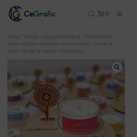
Saltar
al
0
contenido
Inicio
/
Tienda
/
Linea empresarial
/
Recordatorio
porta vela flor margarita con vela mini – Día de la
mujer, día de la madre, cumpleaños…