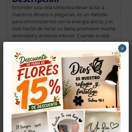
Encender una vela simboliza llevar la luz a
nuestros deseos o plegarias, es un método
para sincronizarnos con la energía astral, y el
solo hecho de mirar su llama promueve mucha
serenidad y armonía interior. Cuando la vela
contiene cuarzos nos ayuda a reforzar
×
nuestra intención. Enciéndela y concéntrate en
tu intención. Relájate, respira y permite que la
vela cumpla su cometido.
Amatista
: es una piedra protectora, brinda
calma y tranquilidad.
Cuarzo rosa
: es una piedra de amor
incondicional y paz infinita, nos enseña la
verdadera esencia del amor.
Cuarzo verde
: es una piedra de armonía,
renovación, bienestar y prosperidad.