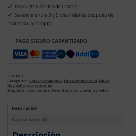
Día
Productos Fáciles de Instalar
de
Se envía entre 3 y 5 días hábiles después de
la
realizada la compra
mujer,
día
de
PAGO SEGURO GARANTIZADO
la
madre,
cumpleaños…
cantidad
SKU:
N/D
Categorías:
Cajas y empaques
,
Linea empresarial
,
Línea
Navideña
,
recordatorios
Etiquetas:
caja madera
,
Recordatorios
,
souvenirs
,
velas
Descripción
Valoraciones (0)
Descripción