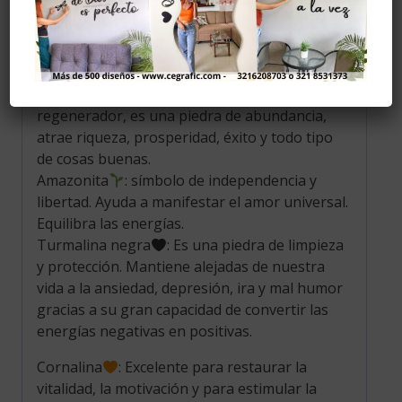
Jaspe rojo
: es suavemente estimulante, lleva
los problemas a la luz antes de que se hagan
demasiado grandes y ayuda a comprender las
situaciones más difíciles.
Citrino
: es un poderoso limpiador y
regenerador, es una piedra de abundancia,
atrae riqueza, prosperidad, éxito y todo tipo
de cosas buenas.
Amazonita
: símbolo de independencia y
libertad. Ayuda a manifestar el amor universal.
Equilibra las energías.
Turmalina negra
: Es una piedra de limpieza
y protección. Mantiene alejadas de nuestra
vida a la ansiedad, depresión, ira y mal humor
gracias a su gran capacidad de convertir las
energías negativas en positivas.
Cornalina
: Excelente para restaurar la
vitalidad, la motivación y para estimular la