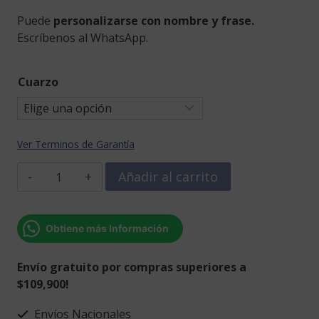
Puede
personalizarse con nombre y frase.
Escríbenos al WhatsApp.
Cuarzo
Ver Terminos de Garantía
Recordatorio
Añadir al carrito
porta
vela
flor
Obtiene más Información
margarita
con
Envío gratuito por compras superiores a
vela
$109,900!
mini
–
Envíos Nacionales