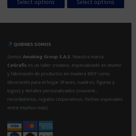
Select options
Select options
Este
producto
tiene
múltiples
variantes.
QUIENES SOMOS
Las
opciones
Somos
Amaking Group S.A.S.
Nuestra marca
se
CeGrafic
es un taller creativo, especializado en diseño
pueden
y fabricación de productos en madera MDF como
elegir
decoración para el hogar (frases, cuadros, figuras y
en
logos) y detalles personalizados (souvenir,
la
página
recordatorios, regalos corporativos, Fechas especiales
de
entre muchos más)
producto