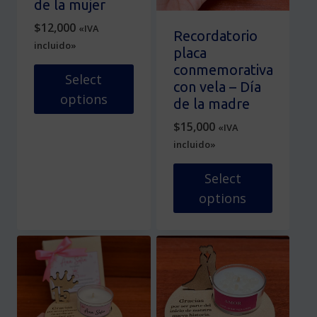
de la mujer
elegir
producto
$
12,000
«IVA
en
Recordatorio
incluido»
la
placa
página
conmemorativa
Select
de
con vela – Día
options
producto
de la madre
Este
$
15,000
«IVA
producto
incluido»
tiene
múltiples
Select
variantes.
options
Las
Este
opciones
producto
se
tiene
pueden
múltiples
elegir
variantes.
en
Las
la