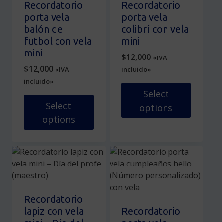
en
la
Recordatorio
Recordatorio
la
página
porta vela
porta vela
página
de
balón de
colibrí con vela
de
producto
futbol con vela
mini
producto
mini
$
12,000
«IVA
$
12,000
«IVA
incluido»
incluido»
Select
Select
options
options
Este
Este
producto
producto
tiene
tiene
múltiples
múltiples
variantes.
variantes.
Las
Las
opciones
Recordatorio
opciones
se
lapiz con vela
Recordatorio
se
pueden