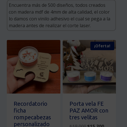
¡Oferta!
Recordatorio
Porta vela FE
ficha
PAZ AMOR con
rompecabezas
tres velitas
personalizado
Original
Current
$
18,000
$
15,300