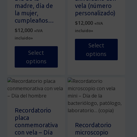
la
en
madre, día de
vela (número
página
la
la mujer,
personalizado)
de
página
cumpleaños…
$
12,000
«IVA
producto
de
$
12,000
«IVA
incluido»
producto
incluido»
Select
Select
options
options
Este
Este
producto
producto
tiene
tiene
múltiples
múltiples
variantes.
variantes.
Las
Las
opciones
Recordatorio
opciones
se
placa
se
pueden
conmemorativa
Recordatorio
pueden
elegir
con vela – Día
microscopio
elegir
en