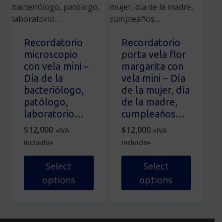
variantes.
en
Las
la
opciones
página
se
de
Recordatorio
Recordatorio
pueden
producto
microscopio
porta vela flor
elegir
con vela mini –
margarita con
en
Día de la
vela mini – Día
la
bacteriólogo,
de la mujer, día
página
patólogo,
de la madre,
de
laboratorio…
cumpleaños…
producto
$
12,000
$
12,000
«IVA
«IVA
incluido»
incluido»
Select
Select
options
options
Este
Este
producto
producto
tiene
tiene