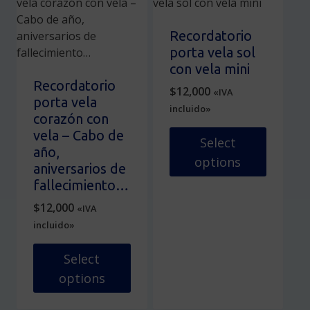
múltiples
opciones
variantes.
se
Recordatorio
Las
pueden
porta vela sol
opciones
elegir
con vela mini
se
en
Recordatorio
$
12,000
«IVA
pueden
la
porta vela
incluido»
elegir
página
corazón con
en
de
vela – Cabo de
Select
la
producto
año,
options
página
aniversarios de
de
Este
fallecimiento…
producto
producto
$
12,000
«IVA
tiene
incluido»
múltiples
variantes.
Select
Las
options
opciones
Este
se