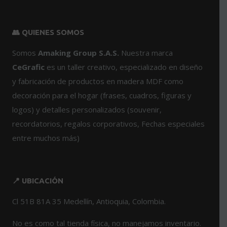
múltiples
múltiples
variantes.
variantes.
👥 QUIENES SOMOS
Las
Las
opciones
opciones
Somos
Amaking Group S.A.S.
Nuestra marca
se
se
CeGrafic
es un taller creativo, especializado en diseño
pueden
pueden
y fabricación de productos en madera MDF como
elegir
elegir
en
en
decoración para el hogar (frases, cuadros, figuras y
la
la
logos) y detalles personalizados (souvenir,
página
página
recordatorios, regalos corporativos, Fechas especiales
de
de
entre muchos más)
producto
producto
📍 UBICACIÓN
Cl 51B 81A 35 Medellín, Antioquia, Colombia.
No es como tal tienda física, no manejamos inventario.