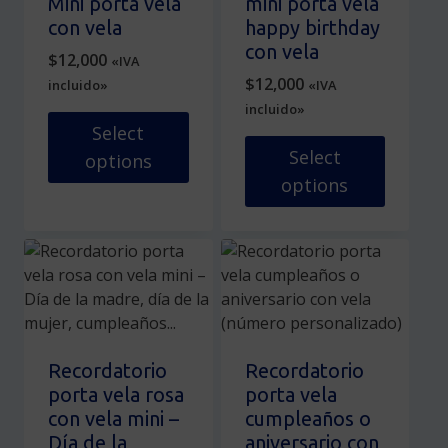
Mini porta vela
mini porta vela
elegir
en
con vela
happy birthday
en
la
con vela
$
12,000
«IVA
la
página
$
12,000
incluido»
«IVA
página
de
incluido»
de
producto
Select
producto
Select
options
options
Este
producto
Este
tiene
producto
múltiples
tiene
variantes.
múltiples
Las
variantes.
opciones
Las
se
opciones
Recordatorio
Recordatorio
pueden
se
porta vela rosa
porta vela
elegir
pueden
con vela mini –
cumpleaños o
en
elegir
Día de la
aniversario con