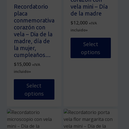
página
se
Recordatorio
vela mini – Día
de
pueden
placa
de la madre
producto
elegir
conmemorativa
$
12,000
«IVA
en
corazón con
incluido»
la
vela – Dia de la
página
madre, día de
Select
de
la mujer,
options
producto
cumpleaños…
Este
$
15,000
«IVA
producto
incluido»
tiene
múltiples
Select
variantes.
options
Las
Este
opciones
producto
se
tiene
pueden
múltiples
elegir