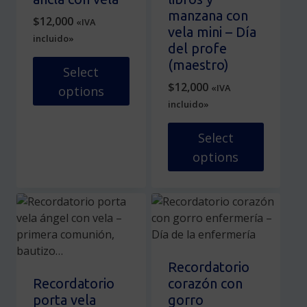
en
se
manzana con
$
12,000
«IVA
la
pueden
vela mini – Día
incluido»
página
elegir
del profe
de
en
(maestro)
Select
producto
la
$
12,000
«IVA
options
página
incluido»
de
Este
producto
producto
Select
tiene
options
múltiples
variantes.
Este
Las
producto
opciones
tiene
se
múltiples
pueden
variantes.
elegir
Las
Recordatorio
en
opciones
Recordatorio
corazón con
la
se
porta vela
gorro