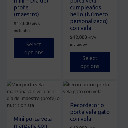
mini – Día del
porta vela
pueden
elegir
profe
cumpleaños
elegir
en
(maestro)
hello (Número
en
la
personalizado)
$
12,000
«IVA
la
página
con vela
incluido»
página
de
$
12,000
«IVA
de
producto
Select
incluido»
producto
options
Select
Este
options
producto
tiene
Este
múltiples
producto
variantes.
tiene
Las
múltiples
opciones
variantes.
Recordatorio
se
Las
porta vela gato
pueden
opciones
Mini porta vela
con vela
elegir
se
manzana con