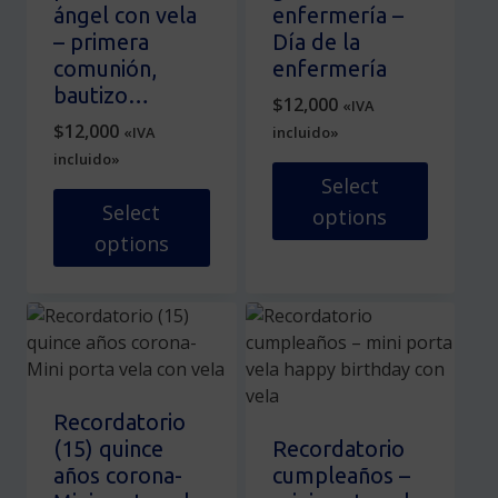
página
pueden
ángel con vela
enfermería –
de
elegir
– primera
Día de la
producto
en
comunión,
enfermería
la
bautizo…
$
12,000
«IVA
página
$
12,000
«IVA
incluido»
de
incluido»
producto
Select
Select
options
options
Este
Este
producto
producto
tiene
tiene
múltiples
múltiples
variantes.
variantes.
Las
Las
opciones
Recordatorio
opciones
se
(15) quince
Recordatorio
se
pueden
años corona-
cumpleaños –
pueden
elegir