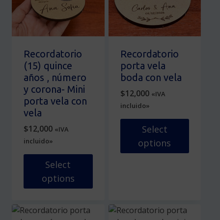
opciones
página
se
de
pueden
producto
elegir
en
Recordatorio
Recordatorio
la
(15) quince
porta vela
página
años , número
boda con vela
de
y corona- Mini
$
12,000
«IVA
producto
porta vela con
incluido»
vela
$
12,000
Select
«IVA
incluido»
options
Este
Select
producto
options
tiene
Este
múltiples
producto
variantes.
tiene
Las