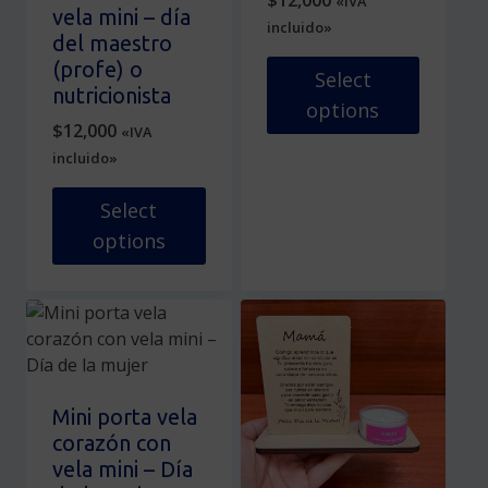
$
12,000
«IVA
en
pueden
vela mini – día
incluido»
la
elegir
del maestro
página
en
(profe) o
Select
de
la
nutricionista
options
producto
página
$
12,000
«IVA
de
Este
incluido»
producto
producto
tiene
Select
múltiples
options
variantes.
Este
Las
producto
opciones
tiene
se
múltiples
pueden
variantes.
elegir
Las
en
Mini porta vela
opciones
la
corazón con
se
página
vela mini – Día
pueden
de