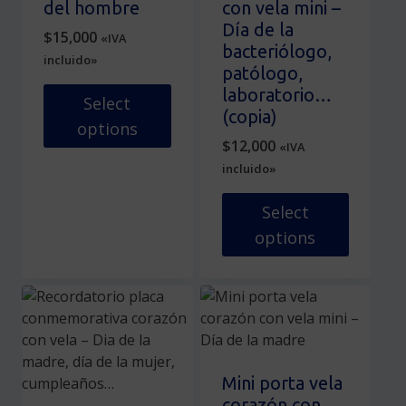
del hombre
con vela mini –
en
la
Día de la
$
15,000
«IVA
la
página
bacteriólogo,
incluido»
página
de
patólogo,
de
producto
laboratorio…
Select
producto
(copia)
options
$
12,000
«IVA
Este
incluido»
producto
tiene
Select
múltiples
options
variantes.
Las
Este
opciones
producto
se
tiene
pueden
múltiples
elegir
variantes.
en
Las
Mini porta vela
la
opciones
corazón con