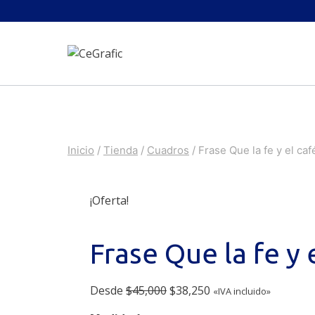
Saltar
al
contenido
Inicio
/
Tienda
/
Cuadros
/
Frase Que la fe y el caf
¡Oferta!
Frase Que la fe y 
Original
Current
Desde
$
45,000
$
38,250
«IVA incluido»
price
price