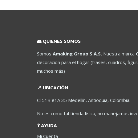
página
de
producto
👥 QUIENES SOMOS
Somos
Amaking Group S.A.S.
Nuestra marca
decoración para el hogar (frases, cuadros, figu
muchos más)
📍 UBICACIÓN
Cl 51B 81A 35 Medellín, Antioquia, Colombia.
No es como tal tienda física, no manejamos in
❓ AYUDA
Mi Cuenta