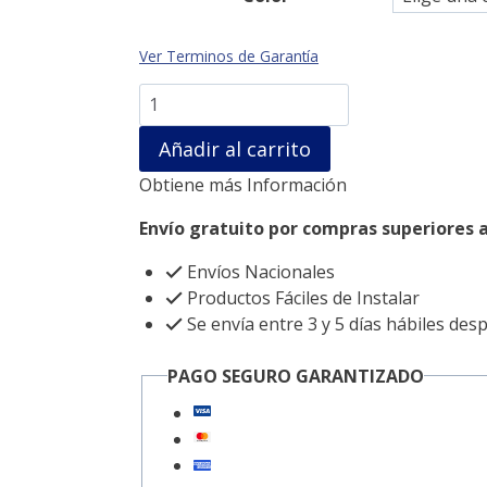
Ver Terminos de Garantía
Frase
Que
Añadir al carrito
la
fe
Obtiene más Información
y
el
Envío gratuito por compras superiores a
café
Envíos Nacionales
nunca
Productos Fáciles de Instalar
se
Se envía entre 3 y 5 días hábiles des
enfríen.
cantidad
PAGO SEGURO GARANTIZADO