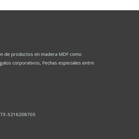
página
de
de
producto
producto
ación de productos en madera MDF como
regalos corporativos, Fechas especiales entre
31373-3216208703.