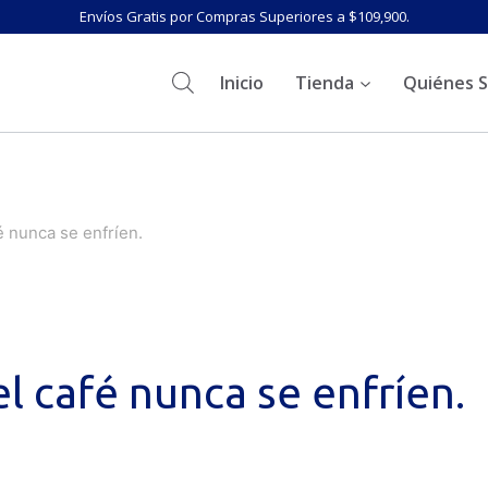
Envíos Gratis por Compras Superiores a $109,900.
Inicio
Tienda
Quiénes 
é nunca se enfríen.
el café nunca se enfríen.