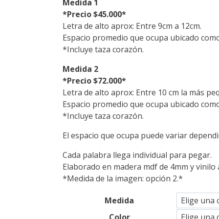
Medida 1
was:
is:
*Precio $45.000*
$45,000.
$38,250.
Letra de alto aprox: Entre 9cm a 12cm.
Espacio promedio que ocupa ubicado como
*Incluye taza corazón.
Medida 2
*Precio $72.000*
Letra de alto aprox: Entre 10 cm la más p
Espacio promedio que ocupa ubicado como
*Incluye taza corazón.
El espacio que ocupa puede variar dependie
Cada palabra llega individual para pegar.
Elaborado en madera mdf de 4mm y vinilo 
*Medida de la imagen: opción 2.*
Medida
Color