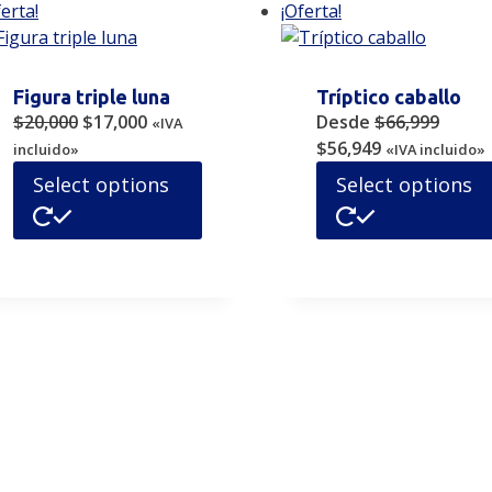
ferta!
¡Oferta!
Figura triple luna
Tríptico caballo
Original
Current
$
20,000
$
17,000
Desde
$
66,999
«IVA
price
price
Original
Current
$
56,949
incluido»
«IVA incluido»
was:
is:
price
price
Select options
Select options
$20,000.
$17,000.
was:
is:
$66,999.
$56,949.