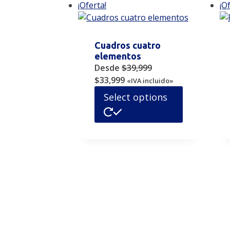
¡Oferta!
¡O
Cuadros cuatro
elementos
Desde
$
39,999
Original
Current
$
33,999
«IVA incluido»
price
price
Este
Select options
was:
is:
producto
$39,999.
$33,999.
tiene
múltiples
variantes.
Las
opciones
se
pueden
elegir
en
la