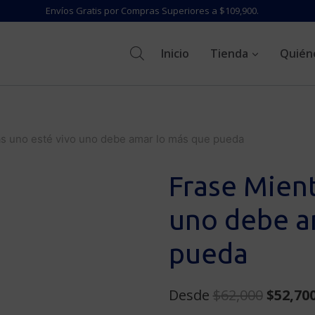
Envíos Gratis por Compras Superiores a $109,900.
Inicio
Tienda
Quién
as uno esté vivo uno debe amar lo más que pueda
Frase Mient
uno debe a
pueda
Origina
Desde
$
62,000
$
52,70