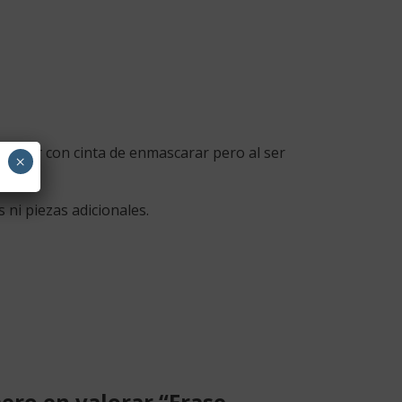
 pegar con cinta de enmascarar pero al ser
×
 ni piezas adicionales.
mero en valorar “Frase