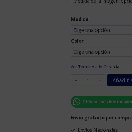
*Medida de la imagen: opció
Medida
Color
Ver Terminos de Garantía
Frase
Añadir a
Mientras
uno
esté
Obtiene más Informació
vivo
uno
Envío gratuito por compra
debe
amar
Envíos Nacionales