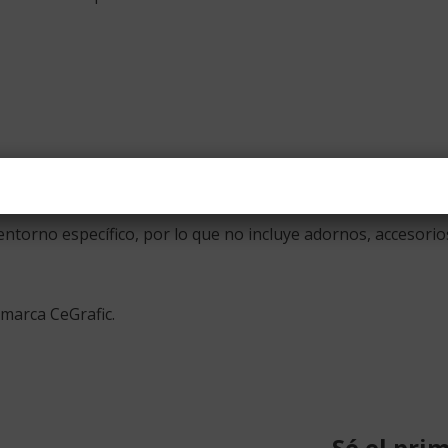
 incluye) se puede comprar en ferreterías, también se puede
torno específico, por lo que no incluye adornos, accesorios
marca CeGrafic.
Sé el pri