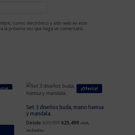
bre, correo electrónico y sitio web en este
a la próxima vez que haga un comentario.
rta!
¡Oferta!
Set 3 diseños buda, mano hamsa
ent
y mandala.
e
Original
Current
Desde
$
29,999
$
25,499
«IVA
price
price
949.
incluido»