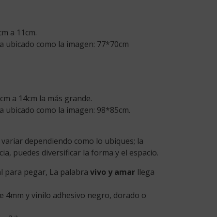
price
is:
.
$52,700.
6cm a 11cm.
a ubicado como la imagen: 77*70cm
7 cm a 14cm la más grande.
a ubicado como la imagen: 98*85cm.
 variar dependiendo como lo ubiques; la
a, puedes diversificar la forma y el espacio.
al para pegar, La palabra
vivo y amar
llega
 4mm y vinilo adhesivo negro, dorado o