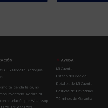
Este
o
producto
tiene
s
múltiples
s.
variantes.
Las
s
opciones
se
pueden
elegir
CACIÓN
AYUDA
en
la
Mi Cuenta
81A 35 Medellín, Antioquia,
página
Estado del Pedido
a.
de
Detalles de Mi Cuenta
o
producto
omo tal tienda física, no
Politicas de Privacidad
os inventario. Realiza tu
Términos de Garantía
con antelación por WhatsApp
1373-3216208703.