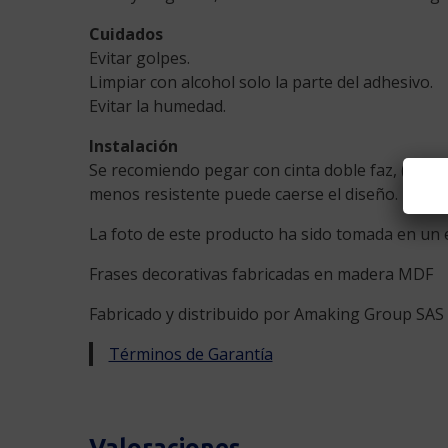
Cuidados
Evitar golpes.
Limpiar con alcohol solo la parte del adhesivo.
Evitar la humedad.
Instalación
Se recomiendo pegar con cinta doble faz, (no la
menos resistente puede caerse el diseño.
La foto de este producto ha sido tomada en un en
Frases decorativas fabricadas en madera MDF
Fabricado y distribuido por Amaking Group SAS 
Términos de Garantía
Valoraciones