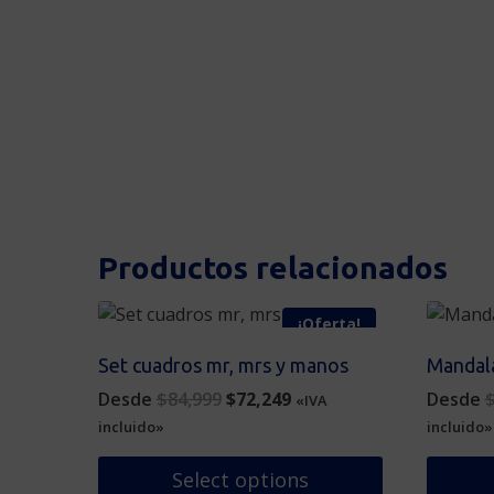
Productos relacionados
¡Oferta!
Set cuadros mr, mrs y manos
Mandala
Original
Current
Desde
$
84,999
$
72,249
Desde
«IVA
price
price
incluido»
incluido»
was:
is:
$84,999.
$72,249.
Select options