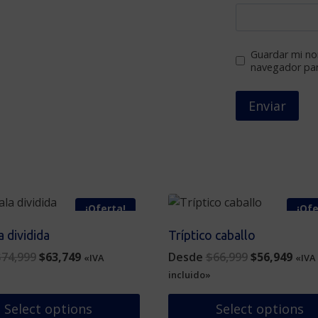
Guardar mi nom
navegador par
¡Oferta!
¡Ofe
 dividida
Tríptico caballo
Original
Current
Original
Curr
$
74,999
$
63,749
Desde
$
66,999
$
56,949
«IVA
«IVA
price
price
price
pric
incluido»
was:
is:
was:
is:
$74,999.
$63,749.
$66,999.
$56,
Select options
Select options