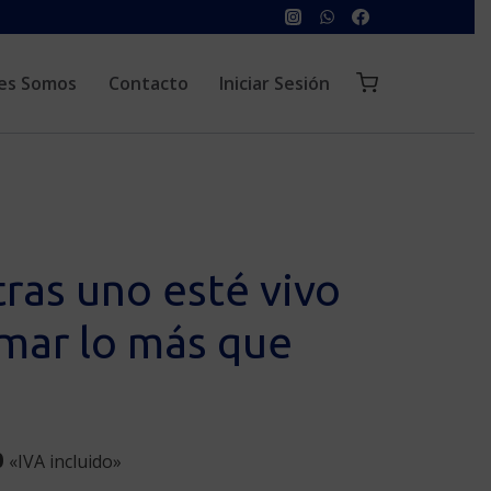
es Somos
Contacto
Iniciar Sesión
ras uno esté vivo
mar lo más que
l
Current
0
«IVA incluido»