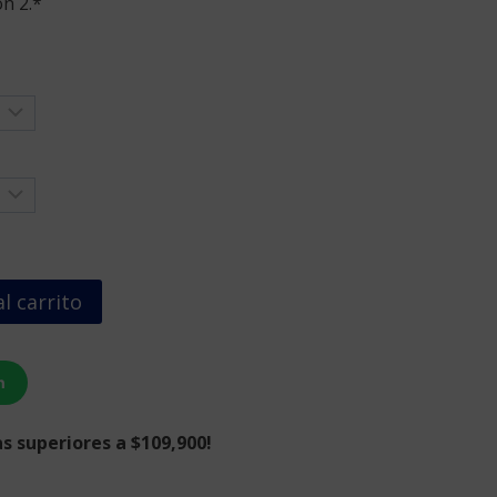
n 2.*
l carrito
n
s superiores a $109,900!