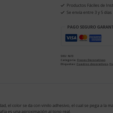
lo
Productos Fáciles de Inst
más
Se envía entre 3 y 5 días
que
pueda
cantidad
PAGO SEGURO GARAN
SKU:
N/D
Categoría:
Frases Decorativas
Etiquetas:
Cuadros decorativos
,
fr
, el color se da con vinilo adhesivo, el cual se pega a la ma
rafía es una aproximación al tono real.