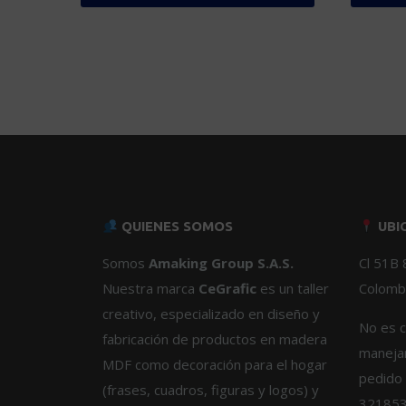
Este
Este
producto
product
tiene
tiene
múltiples
múltiple
variantes.
variante
Las
Las
opciones
opcione
se
se
pueden
pueden
elegir
elegir
QUIENES SOMOS
UBI
en
en
la
la
Somos
Amaking Group S.A.S.
Cl 51B 
página
página
Nuestra marca
CeGrafic
es un taller
Colombi
de
de
creativo, especializado en diseño y
producto
product
No es c
fabricación de productos en madera
manejam
MDF como decoración para el hogar
pedido 
(frases, cuadros, figuras y logos) y
321853