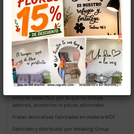
Cuidados
Evitar golpes.
Limpiar con alcohol solo la parte del adhesivo.
Evitar la humedad.
Instalación
Se recomiendo pegar con cinta doble faz, (no
la incluye) se puede comprar en ferreterías,
también se puede pegar con cinta de
enmascarar pero al ser menos resistente
puede caerse el diseño.
La foto de este producto ha sido tomada en un
entorno específico, por lo que no incluye
adornos, accesorios ni piezas adicionales.
Frases decorativas fabricadas en madera MDF
Fabricado y distribuido por Amaking Group