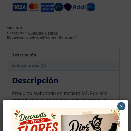
SKU:
N/D
Categorías:
Cuadros
,
Figuras
Etiquetas:
cuadro
,
eiffel
,
mandala
,
mdf
Descripción
Valoraciones (0)
Descripción
Producto elaborado en madera MDF de alta
calidad, el color se da con vinilo adhesivo, el
×
cual se pega a la madera antes de realizar el
corte para darle color y elegancia, el color
mostrado en la fotografía es una
aproximación al tono real.