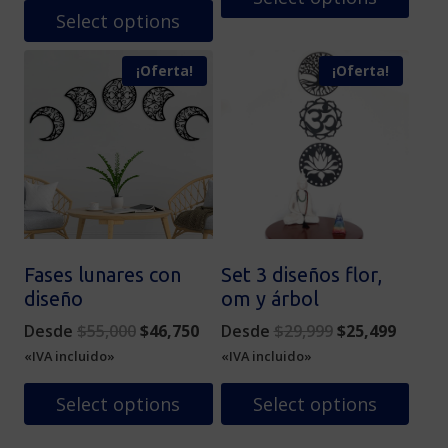
$55,000.
$46,750.
Select options
Este
Este
producto
¡Oferta!
¡Oferta!
producto
tiene
tiene
múltiples
múltiples
variantes.
variantes.
Las
Las
opciones
opciones
se
se
pueden
pueden
elegir
elegir
en
Fases lunares con
Set 3 diseños flor,
en
la
diseño
om y árbol
la
página
Original
Current
Original
Curren
Desde
$
55,000
$
46,750
Desde
$
29,999
$
25,499
página
de
price
price
price
price
«IVA incluido»
«IVA incluido»
de
producto
was:
is:
was:
is:
producto
$55,000.
$46,750.
$29,999.
$25,49
Select options
Select options
Este
Este