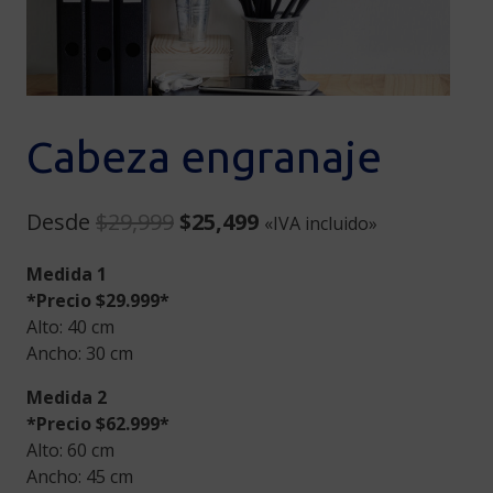
Cabeza engranaje
Original
Current
Desde
$
29,999
$
25,499
«IVA incluido»
price
price
Medida 1
was:
is:
*Precio $29.999*
$29,999.
$25,499.
Alto: 40 cm
Ancho: 30 cm
Medida 2
*Precio $62.999*
Alto: 60 cm
Ancho: 45 cm