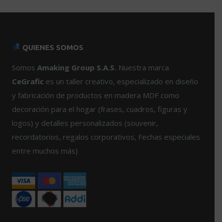
producto
producto
tiene
tiene
múltiples
múltiples
variantes.
variantes.
QUIENES SOMOS
Las
Las
opciones
opciones
Somos
Amaking Group S.A.S.
Nuestra marca
se
se
CeGrafic
es un taller creativo, especializado en diseño
pueden
pueden
y fabricación de productos en madera MDF como
elegir
elegir
decoración para el hogar (frases, cuadros, figuras y
en
en
logos) y detalles personalizados (souvenir,
la
la
página
página
recordatorios, regalos corporativos, Fechas especiales
de
de
entre muchos más)
producto
producto