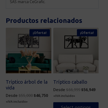
SAS marca CeGrafic.
Productos relacionados
¡Oferta!
¡Oferta!
Tríptico árbol de la
Tríptico caballo
vida
Original
Curren
Desde
$
66,999
$
56,949
Original
Current
price
price
Desde
$
55,000
$
46,750
«IVA incluido»
price
price
was:
is:
«IVA incluido»
was:
is:
$66,999.
$56,94
Select options