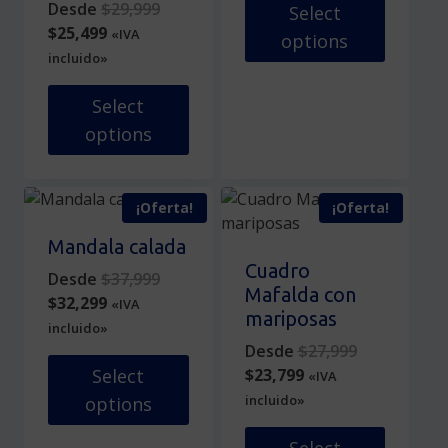
Original
Desde
$
29,999
$25,499.
Select
de
Current
price
$
25,499
«IVA
options
producto
price
was:
incluido»
Este
is:
$29,999.
producto
$25,499.
Select
tiene
options
múltiples
Este
variantes.
producto
Las
¡Oferta!
¡Oferta!
tiene
opciones
múltiples
se
Mandala calada
variantes.
pueden
Cuadro
Original
Desde
$
37,999
Las
elegir
Mafalda con
Current
price
$
32,299
«IVA
opciones
en
mariposas
price
was:
incluido»
se
la
is:
$37,999.
Original
Desde
$
27,999
pueden
página
$32,299.
Current
price
$
23,799
Select
«IVA
elegir
de
price
was:
incluido»
options
en
producto
is:
$27,999.
la
Este
$23,799.