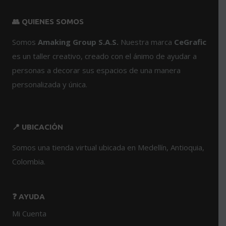
variantes.
👥 QUIENES SOMOS
Las
opciones
Somos
Amaking Group S.A.S.
Nuestra marca
CeGrafic
se
es un taller creativo, creado con el ánimo de ayudar a
pueden
personas a decorar sus espacios de una manera
elegir
en
personalizada y única.
la
página
de
📍 UBICACIÓN
producto
Somos una tienda virtual ubicada en Medellín, Antioquia,
Colombia.
❓ AYUDA
Mi Cuenta