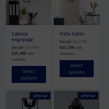
la
página
de
producto
Cabeza
Frida Kahlo
engranaje
Original
Desde
$
24,999
Original
Current
price
Desde
$
29,999
$
21,249
«IVA
Current
price
price
was:
$
25,499
«IVA
incluido»
price
was:
is:
$24,999.
incluido»
is:
$29,999.
$21,249.
Select
$25,499.
Select
options
options
Este
Este
producto
producto
tiene
¡Oferta!
¡Oferta!
tiene
múltiples
múltiples
variantes.