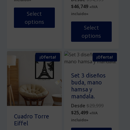
is:
$19,999.
Current
price
$
46,749
«IVA
$16,999.
price
was:
Select
incluido»
is:
$54,999.
options
$46,749.
Select
Este
options
producto
tiene
Este
múltiples
producto
¡Oferta!
¡Oferta!
variantes.
tiene
Las
múltiples
opciones
variantes.
Set 3 diseños
se
Las
buda, mano
pueden
opciones
hamsa y
elegir
se
mandala.
en
pueden
Original
Desde
$
29,999
la
elegir
Current
price
$
25,499
«IVA
página
en
Cuadro Torre
price
was:
incluido»
de
la
Eiffel
is:
$29,999.
producto
página