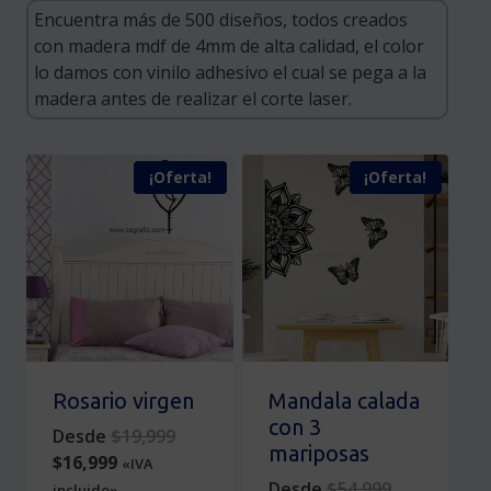
¡Oferta!
¡Oferta!
Rosario virgen
Mandala calada
con 3
Original
Desde
$
19,999
mariposas
Current
price
$
16,999
«IVA
price
was:
Original
Desde
$
54,999
incluido»