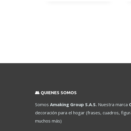
Las
opciones
se
pueden
elegir
en
la
página
de
producto
👥 QUIENES SOMOS
Somos
Amaking Group S.A.S.
Nuestra marca
decoración para el hogar (frases, cuadros, figu
muchos más)