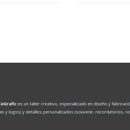
variantes.
Las
opciones
se
pueden
elegir
en
la
página
de
producto
CeGrafic
es un taller creativo, especializado en diseño y fabric
ras y logos) y detalles personalizados (souvenir, recordatorios, 