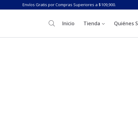
Envíos Gratis por Compras Superiores a $109,900.
Inicio
Tienda
Quiénes 