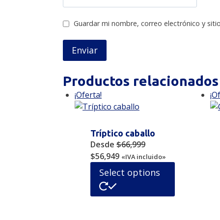
Guardar mi nombre, correo electrónico y sit
Productos relacionados
¡Oferta!
¡O
Tríptico caballo
Desde
$
66,999
Original
Current
$
56,949
«IVA incluido»
price
price
Este
Select options
was:
is:
producto
$66,999.
$56,949.
tiene
múltiples
variantes.