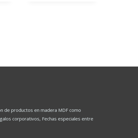
variantes.
Las
opciones
se
pueden
elegir
en
la
página
de
producto
ación de productos en madera MDF como
regalos corporativos, Fechas especiales entre