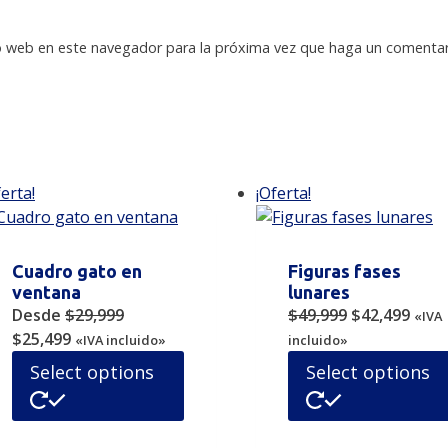
io web en este navegador para la próxima vez que haga un comentar
ferta!
¡Oferta!
Cuadro gato en
Figuras fases
ventana
lunares
Original
Curr
Desde
$
29,999
$
49,999
$
42,499
«IVA
Original
Current
price
price
$
25,499
«IVA incluido»
incluido»
price
price
Este
was:
is:
Select options
Select options
was:
is:
producto
$49,999.
$42,
$29,999.
$25,499.
tiene
múltiples