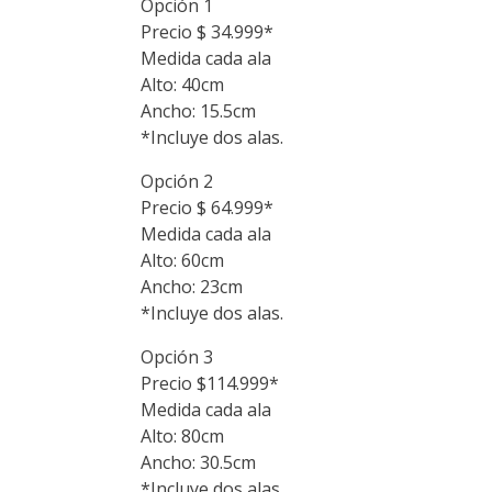
Opción 1
was:
is:
Precio $ 34.999*
$34,999.
$29,749.
Medida cada ala
Alto: 40cm
Ancho: 15.5cm
*Incluye dos alas.
Opción 2
Precio $ 64.999*
Medida cada ala
Alto: 60cm
Ancho: 23cm
*Incluye dos alas.
Opción 3
Precio $114.999*
Medida cada ala
Alto: 80cm
Ancho: 30.5cm
*Incluye dos alas.