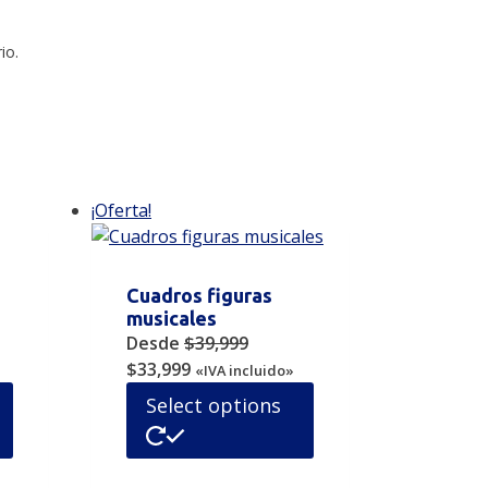
io.
¡Oferta!
Cuadros figuras
musicales
ent
Desde
$
39,999
Original
Current
$
33,999
«IVA incluido»
price
price
Este
Select options
499.
was:
is:
producto
$39,999.
$33,999.
tiene
múltiples