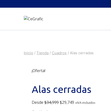
Saltar
al
contenido
Inicio
/
Tienda
/
Cuadros
/
Alas cerradas
¡Oferta!
Alas cerradas
Original
Current
Desde
$
34,999
$
29,749
«IVA incluido»
price
price