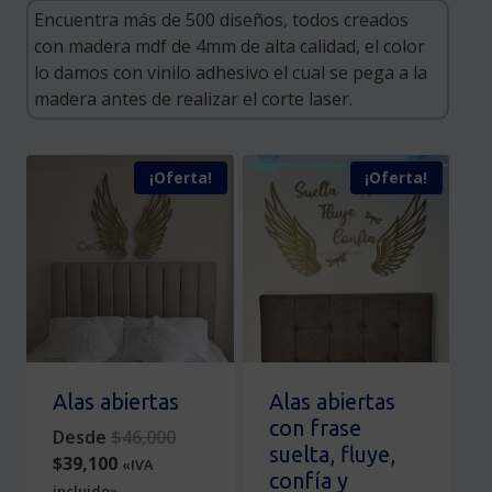
¡Oferta!
¡Oferta!
Alas abiertas
Alas abiertas
con frase
Original
Desde
$
46,000
suelta, fluye,
Current
price
$
39,100
«IVA
confía y
price
was:
incluido»