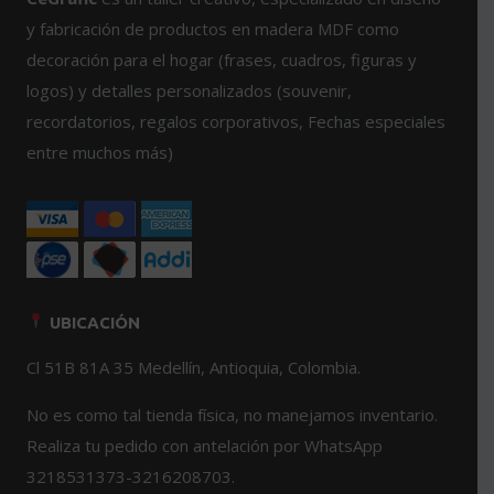
pueden
la
y fabricación de productos en madera MDF como
elegir
página
en
de
decoración para el hogar (frases, cuadros, figuras y
la
producto
logos) y detalles personalizados (souvenir,
página
recordatorios, regalos corporativos, Fechas especiales
de
entre muchos más)
producto
UBICACIÓN
Cl 51B 81A 35 Medellín, Antioquia, Colombia.
No es como tal tienda física, no manejamos inventario.
Realiza tu pedido con antelación por WhatsApp
3218531373-3216208703.