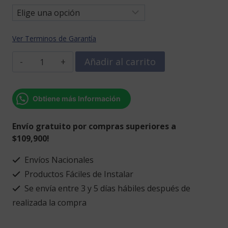
Ver Terminos de Garantía
Recordatorio
Añadir al carrito
porta
vela
copa
Obtiene más Información
de
vino
Envío gratuito por compras superiores a
con
$109,900!
vela
cantidad
Envíos Nacionales
Productos Fáciles de Instalar
Se envía entre 3 y 5 días hábiles después de
realizada la compra