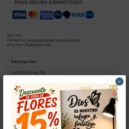
PAGO SEGURO GARANTIZADO
SKU:
N/D
Categorías:
Línea Navideña
,
recordatorios
Etiquetas:
Portavela
,
Vela
Descripción
Valoraciones (0)
×
Descripción
Un pequeño detalle que guarda un gran
significado
Nuestros recordatorios personalizados con
porta vela y vela están pensados para
encender emociones, evocar recuerdos y