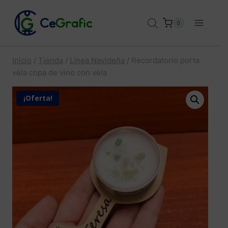
Saltar
al
0
contenido
Inicio
/
Tienda
/
Línea Navideña
/
Recordatorio porta
vela copa de vino con vela
¡Oferta!