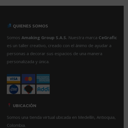
múltiples
variantes.
Las
opciones
QUIENES SOMOS
se
pueden
Somos
Amaking Group S.A.S.
Nuestra marca
CeGrafic
elegir
es un taller creativo, creado con el ánimo de ayudar a
en
personas a decorar sus espacios de una manera
la
personalizada y única.
página
de
producto
UBICACIÓN
Somos una tienda virtual ubicada en Medellín, Antioquia,
Colombia.