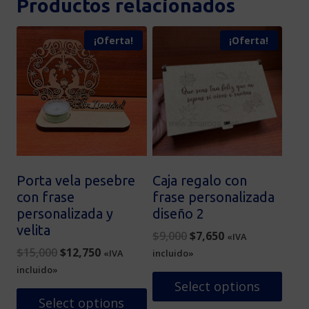
Productos relacionados
¡Oferta!
¡Oferta!
Porta vela pesebre
Caja regalo con
con frase
frase personalizada
personalizada y
diseño 2
velita
Original
Current
$
9,000
$
7,650
«IVA
Original
Current
price
price
$
15,000
$
12,750
«IVA
incluido»
price
price
was:
is:
incluido»
was:
is:
$9,000.
$7,650.
Select options
$15,000.
$12,750.
Select options