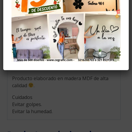
agradecer desde el corazón. Cada vez que la
luz se enciende, se revive el momento
compartido, la presencia de quienes
acompañaron y la magia de una ocasión
especial.
Más que un recuerdo, es una luz que
permanece, un símbolo de amor, gratitud y
conexión que sigue brillando con el paso del
tiempo.
Producto elaborado en madera MDF de alta
calidad
.
Cuidados
Evitar golpes.
Evitar la humedad.