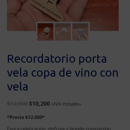
Recordatorio porta
vela copa de vino con
vela
Original
Current
$
12,000
$
10,200
«IVA incluido»
price
price
*Precio $12.000*
was:
is:
$12,000.
$10,200.
Evoca celebración, disfrute y brindis compartido,