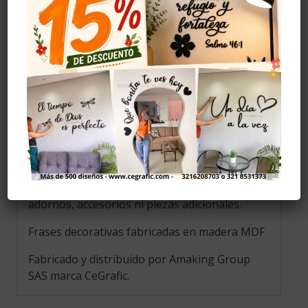
Evitar golpes.
Limpiar con alcohol solo la parte del adhesivo.
Evitar la humedad.
Instalación
Se recomiendo pegar con cinta doble faz, (no
la incluye) se puede comprar en ferreterías,
también se puede pegar con cinta de
enmascarar pero al ser menos resistente
puede caerse el diseño.
La foto de este producto ha sido tomada en un
entorno específico, por lo que no incluye
adornos, accesorios ni piezas adicionales.
Frases decorativas fabricadas en madera MDF
Fabricado y distribuido por Amaking Group
SAS marca CeGrafic.