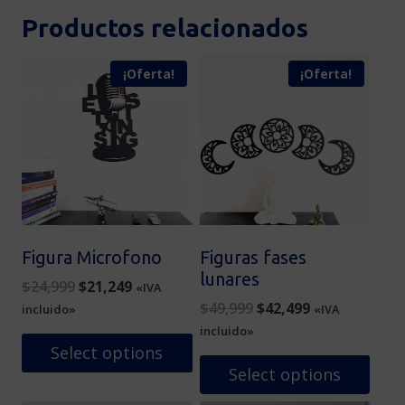
Productos relacionados
¡Oferta!
¡Oferta!
Figura Microfono
Figuras fases
lunares
Original
Current
$
24,999
$
21,249
«IVA
price
price
Original
Current
$
49,999
$
42,499
incluido»
«IVA
was:
is:
price
price
incluido»
$24,999.
$21,249.
was:
is:
Select options
$49,999.
$42,499.
Select options