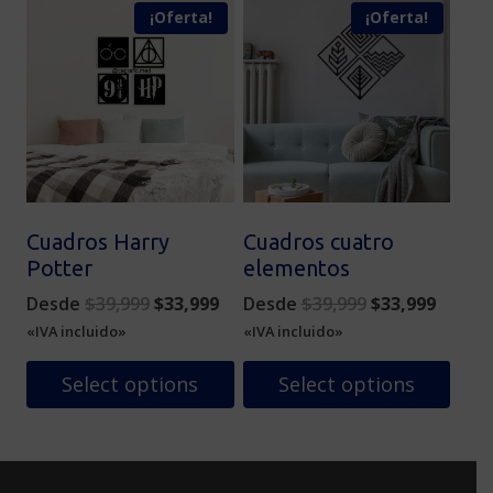
¡Oferta!
¡Oferta!
Cuadros Harry
Cuadros cuatro
Potter
elementos
Original
Current
Original
Curren
Desde
$
39,999
$
33,999
Desde
$
39,999
$
33,999
price
price
price
price
«IVA incluido»
«IVA incluido»
was:
is:
was:
is:
$39,999.
$33,999.
$39,999.
$33,99
Select options
Select options
Este
Este
producto
producto
tiene
tiene