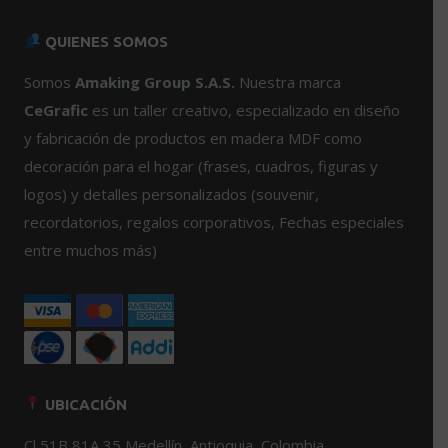
múltiples
múltiples
variantes.
variantes.
QUIENES SOMOS
Las
Las
opciones
opciones
Somos
Amaking Group S.A.S.
Nuestra marca
se
se
CeGrafic
es un taller creativo, especializado en diseño
pueden
pueden
y fabricación de productos en madera MDF como
elegir
elegir
decoración para el hogar (frases, cuadros, figuras y
en
en
logos) y detalles personalizados (souvenir,
la
la
página
página
recordatorios, regalos corporativos, Fechas especiales
de
de
entre muchos más)
producto
producto
UBICACIÓN
Cl 51B 81A 35 Medellín, Antioquia, Colombia.