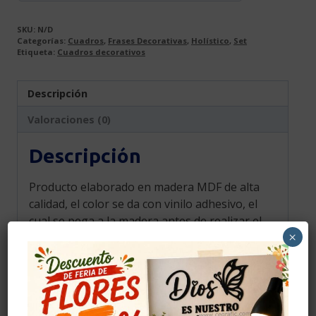
SKU:
N/D
Categorías:
Cuadros
,
Frases Decorativas
,
Holístico
,
Set
Etiqueta:
Cuadros decorativos
Descripción
Valoraciones (0)
Descripción
Producto elaborado en madera MDF de alta
calidad, el color se da con vinilo adhesivo, el
cual se pega a la madera antes de realizar el
×
corte para darle color y elegancia, el color
mostrado en la fotografía es una
aproximación al tono real.
Cuidados