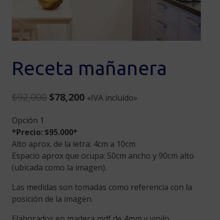
Receta mañanera
Original
Current
$
92,000
$
78,200
«IVA incluido»
price
price
Opción 1
was:
is:
*Precio: $95.000*
$92,000.
$78,200.
Alto aprox. de la letra: 4cm a 10cm
Espacio aprox que ocupa: 50cm ancho y 90cm alto
(ubicada como la imagen).
Las medidas son tomadas como referencia con la
posición de la imagen.
Elaborados en madera mdf de 4mm y vinilo