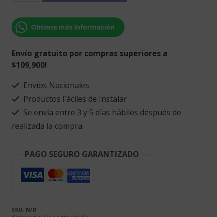
árbol
de
Obtiene más Información
navidad
con
Envío gratuito por compras superiores a
campana
$109,900!
y
tres
Envíos Nacionales
velitas
Productos Fáciles de Instalar
de
Se envía entre 3 y 5 días hábiles después de
deseos.
realizada la compra
cantidad
PAGO SEGURO GARANTIZADO
SKU:
N/D