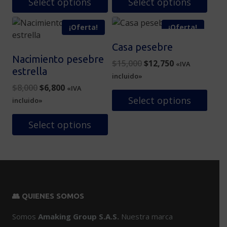
$15,000.
$12,750.
$12,000.
$10,200.
Select options
Select options
¡Oferta!
¡Oferta!
Casa pesebre
Nacimiento pesebre
Original
Current
$
15,000
$
12,750
«IVA
estrella
price
price
incluido»
Original
Current
was:
is:
$
8,000
$
6,800
«IVA
price
price
$15,000.
$12,750.
Select options
incluido»
was:
is:
$8,000.
$6,800.
Select options
👥 QUIENES SOMOS
Somos
Amaking Group S.A.S.
Nuestra marca