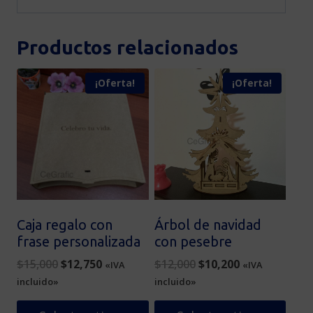
Productos relacionados
¡Oferta!
¡Oferta!
Caja regalo con
Árbol de navidad
frase personalizada
con pesebre
Original
Current
Original
Current
$
15,000
$
12,750
$
12,000
$
10,200
«IVA
«IVA
price
price
price
price
incluido»
incluido»
was:
is:
was:
is: