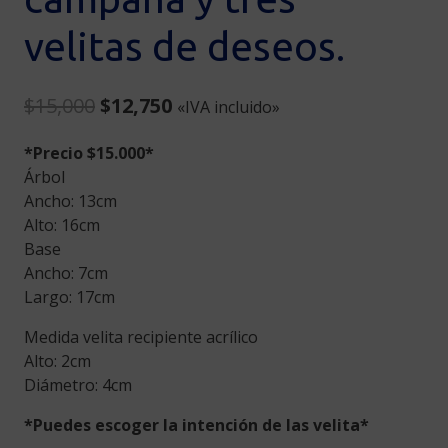
velitas de deseos.
Original
Current
$
15,000
$
12,750
«IVA incluido»
price
price
*Precio $15.000*
was:
is:
Árbol
$15,000.
$12,750.
Ancho: 13cm
Alto: 16cm
Base
Ancho: 7cm
Largo: 17cm
Medida velita recipiente acrílico
Alto: 2cm
Diámetro: 4cm
*Puedes escoger la intención de las velita*