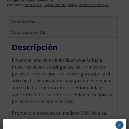
Categoría:
Línea Navideña
Etiquetas:
Portavela
,
Recordatorio
,
velas
,
velitas de deseos
Descripción
Valoraciones (0)
Descripción
Encender una vela simboliza llevar la luz a
nuestros deseos o plegarias, es un método
para sincronizarnos con la energía astral, y el
solo hecho de mirar su llama promueve mucha
serenidad y armonía interior. Enciéndela y
concéntrate en tu intención. Relájate, respira y
permite que la magia suceda.
Producto elaborado en madera MDF de alta
calidad 😉.
×