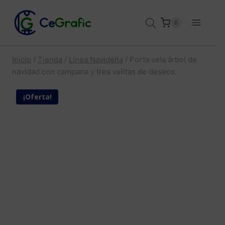
Saltar
al
0
contenido
Inicio
/
Tienda
/
Línea Navideña
/
Porta vela árbol de
navidad con campana y tres velitas de deseos.
¡Oferta!