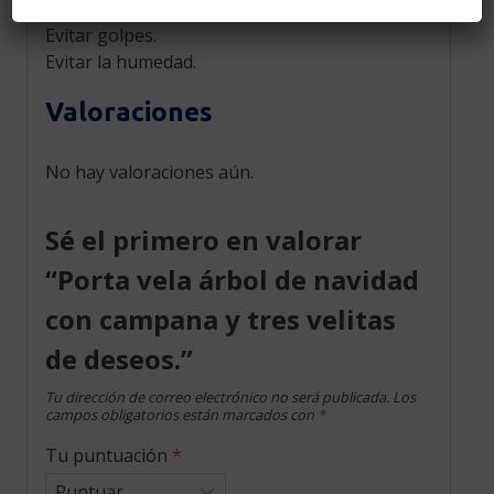
Cuidados
Evitar golpes.
Evitar la humedad.
Valoraciones
No hay valoraciones aún.
Sé el primero en valorar
“Porta vela árbol de navidad
con campana y tres velitas
de deseos.”
Tu dirección de correo electrónico no será publicada.
Los
campos obligatorios están marcados con
*
Tu puntuación
*