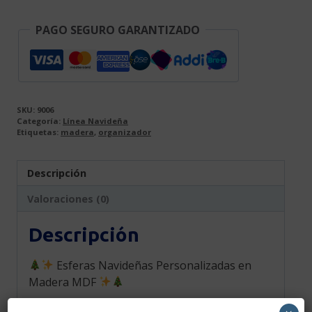
PAGO SEGURO GARANTIZADO
SKU:
9006
Categoría:
Línea Navideña
Etiquetas:
madera
,
organizador
Descripción
Valoraciones (0)
Descripción
Esferas Navideñas Personalizadas en
Madera MDF
Haz que esta Navidad sea aún más especial