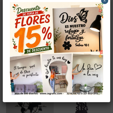
×
con nuestras esferas personalizadas
elaboradas en madera MDF. Conservando el
hermoso tono natural de la madera, cada
pieza está diseñada para convertirse en un
recuerdo único y significativo.
Cuidados
Evitar golpes.
Evitar la humedad.
Uso interior.
Productos relacionados
¡Oferta!
¡Oferta!