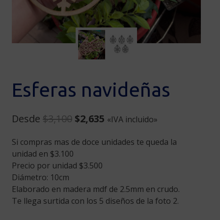
Esferas navideñas
Original
Current
Desde
$
3,100
$
2,635
«IVA incluido»
price
price
Si compras mas de doce unidades te queda la
was:
is:
unidad en $3.100
$3,100.
$2,635.
Precio por unidad $3.500
Diámetro: 10cm
Elaborado en madera mdf de 2.5mm en crudo.
Te llega surtida con los 5 diseños de la foto 2.