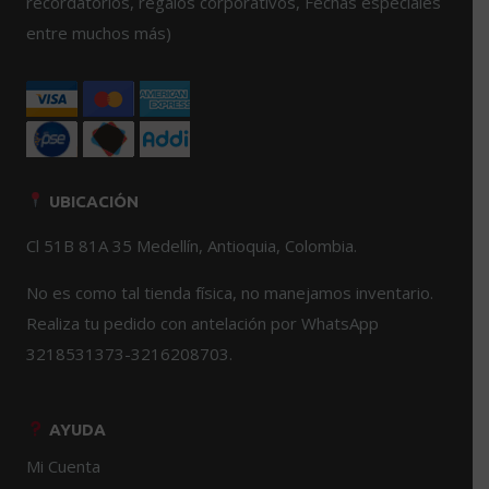
página
recordatorios, regalos corporativos, Fechas especiales
de
entre muchos más)
producto
UBICACIÓN
Cl 51B 81A 35 Medellín, Antioquia, Colombia.
No es como tal tienda física, no manejamos inventario.
Realiza tu pedido con antelación por WhatsApp
3218531373-3216208703.
AYUDA
Mi Cuenta