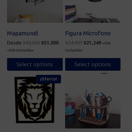
Mapamundi
Figura Microfono
Original
Current
Original
Current
Desde
$
60,000
$
51,000
$
24,999
$
21,249
«IVA
price
price
price
price
«IVA incluido»
incluido»
was:
is:
was:
is:
$60,000.
$51,000.
$24,999.
$21,249.
Select options
Select options
Este
¡Oferta!
producto
tiene
múltiples
variantes.
Las
opciones
se
pueden