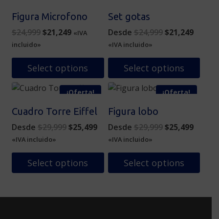
Figura Microfono
Set gotas
Original
Current
Original
Curren
$
24,999
$
21,249
Desde
$
24,999
$
21,249
«IVA
price
price
price
price
incluido»
«IVA incluido»
was:
is:
was:
is:
$24,999.
$21,249.
$24,999.
$21,24
Select options
Select options
Este
¡Oferta!
¡Oferta!
producto
tiene
Cuadro Torre Eiffel
Figura lobo
múltiples
Original
Current
Original
Curren
Desde
$
29,999
$
25,499
Desde
$
29,999
$
25,499
variantes.
price
price
price
price
«IVA incluido»
«IVA incluido»
Las
was:
is:
was:
is:
opciones
$29,999.
$25,499.
$29,999.
$25,49
Select options
Select options
se
pueden
Este
Este
elegir
producto
producto
en
tiene
tiene
la
múltiples
múltiples