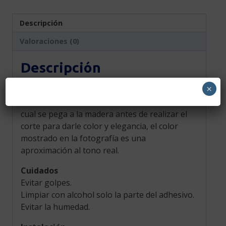
Descripción
Valoraciones (0)
Descripción
×
Producto elaborado en madera MDF de alta
calidad, el color se da con vinilo adhesivo, el
cual se pega a la madera antes de realizar el
corte para darle color y elegancia, el color
mostrado en la fotografía es una
aproximación al tono real.
Cuidados
Evitar golpes.
Limpiar con alcohol solo la parte del adhesivo.
Evitar la humedad.