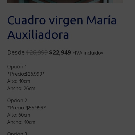
Cuadro virgen María
Auxiliadora
Original
Current
Desde
$
26,999
$
22,949
«IVA incluido»
price
price
Opción 1
was:
is:
*Precio:$26.999*
$26,999.
$22,949.
Alto: 40cm
Ancho: 26cm
Opción 2
*Precio: $55.999*
Alto: 60cm
Ancho: 40cm
Opción 3