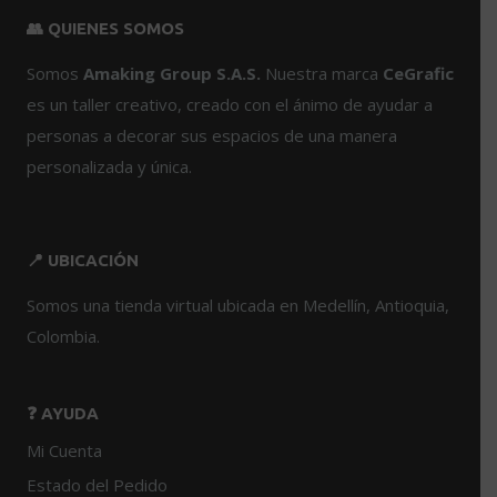
página
variantes.
variantes.
👥 QUIENES SOMOS
de
Las
Las
producto
opciones
opciones
Somos
Amaking Group S.A.S.
Nuestra marca
CeGrafic
se
se
es un taller creativo, creado con el ánimo de ayudar a
pueden
pueden
personas a decorar sus espacios de una manera
elegir
elegir
personalizada y única.
en
en
la
la
página
página
de
de
📍 UBICACIÓN
producto
producto
Somos una tienda virtual ubicada en Medellín, Antioquia,
Colombia.
❓ AYUDA
Mi Cuenta
Estado del Pedido