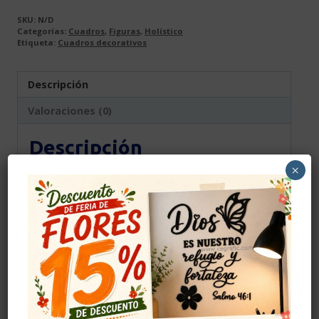
SKU:
N/D
Categorías:
Cuadros
,
Figuras
,
Holístico
Etiqueta:
Cuadros decorativos
Descripción
Valoraciones (0)
Descripción
×
Producto elaborado en madera MDF de alta
calidad, el color se da con vinilo adhesivo, el
cual se pega a la madera antes de realizar el
corte para darle color y elegancia, el color
mostrado en la fotografía es una
aproximación al tono real.
Cuidados
Evitar golpes.