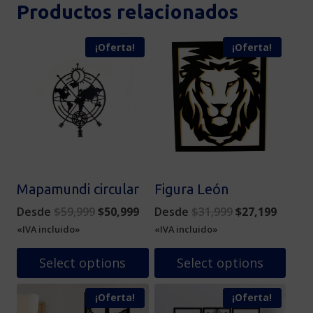
Productos relacionados
¡Oferta!
¡Oferta!
Mapamundi circular
Figura León
Original
Current
Original
Curren
Desde
$
59,999
$
50,999
Desde
$
31,999
$
27,199
price
price
price
price
«IVA incluido»
«IVA incluido»
was:
is:
was:
is:
$59,999.
$50,999.
$31,999.
$27,19
Select options
Select options
Este
Este
¡Oferta!
¡Oferta!
producto
producto