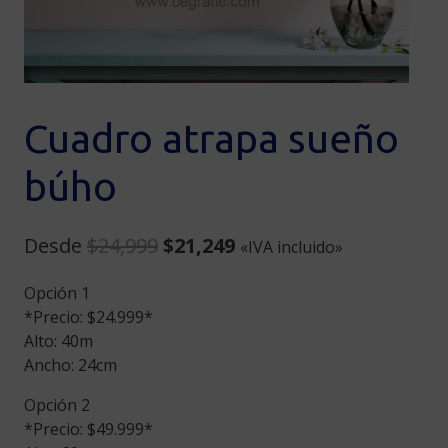
Cuadro atrapa sueño
búho
Original
Current
Desde
$
24,999
$
21,249
«IVA incluido»
price
price
Opción 1
was:
is:
*Precio: $24.999*
$24,999.
$21,249.
Alto: 40m
Ancho: 24cm
Opción 2
*Precio: $49.999*