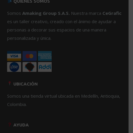
QUIENES SOMOS
opciones
Las
se
opciones
Somos
Amaking Group S.A.S.
Nuestra marca
CeGrafic
pueden
se
es un taller creativo, creado con el ánimo de ayudar a
elegir
pueden
personas a decorar sus espacios de una manera
en
elegir
personalizada y única.
la
en
página
la
de
página
producto
de
producto
UBICACIÓN
Somos una tienda virtual ubicada en Medellín, Antioquia,
Colombia.
AYUDA