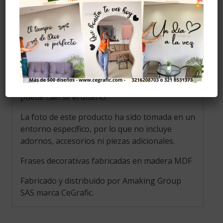
Limpiar con alcohol solo la parte del adhesivo.
Evitar la humedad.
Instalación
Se recomiendo pegar con cinta doble faz, (no
la incluye) se puede comprar en ferreterías,
también se puede pegar con cinta de
enmascarar pero al ser menos resistente
puede caerse el diseño.
La foto de este producto ha sido tomada en un
entorno específico, por lo que no incluye
adornos, accesorios ni piezas adicionales.
Frases decorativas fabricadas en madera MDF
Fabricado y distribuido por Amaking Group
SAS marca CeGrafic.