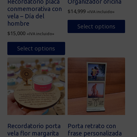
Recordatorio placa
Organizador oficina
conmemorativa con
$
14,999
«IVA incluido»
vela – Día del
hombre
Select options
$
15,000
«IVA incluido»
Select options
Este
producto
tiene
múltiples
variantes.
Las
opciones
se
pueden
elegir
Recordatorio porta
Porta retrato con
en
vela flor margarita
frase personalizada