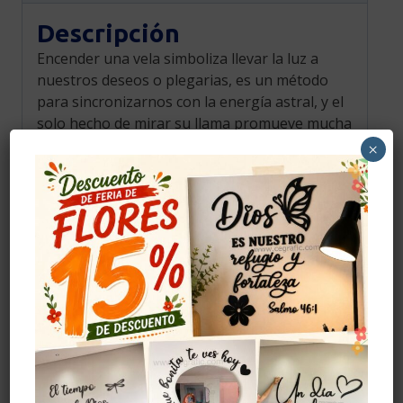
Descripción
Encender una vela simboliza llevar la luz a
nuestros deseos o plegarias, es un método
para sincronizarnos con la energía astral, y el
solo hecho de mirar su llama promueve mucha
serenidad y armonía interior. Cuando la vela
×
contiene cuarzos nos ayuda a reforzar
nuestra intención. Enciéndela y concéntrate en
tu intención. Relájate, respira y permite que la
vela cumpla su cometido.
Amatista
: es una piedra protectora, brinda
calma y tranquilidad.
Cuarzo rosa
: es una piedra de amor
incondicional y paz infinita, nos enseña la
verdadera esencia del amor.