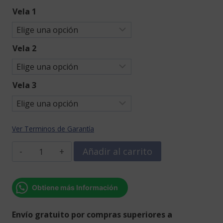
Vela 1
Vela 2
Vela 3
Ver Terminos de Garantía
Cajita
Añadir al carrito
de
deseos
-
Obtiene más Información
tres
velitas
Envío gratuito por compras superiores a
y