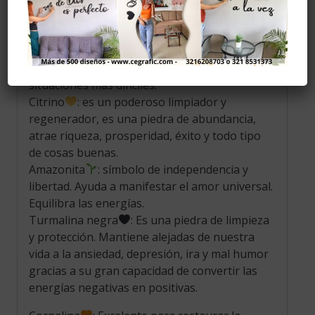
Cuarzo verde
: es una piedra de armonía,
renovación, bienestar y prosperidad.
Jaspe rojo
: es suavemente estimulante, lleva
los problemas a la luz antes de que se hagan
demasiado grandes y ayuda a comprender las
situaciones más difíciles.
Citrino
: es un poderoso limpiador y
regenerador, es una piedra de abundancia,
atrae riqueza, prosperidad, éxito y todo tipo
de cosas buenas.
Amazonita
: símbolo de independencia y
libertad. Ayuda a manifestar el amor universal.
Equilibra las energías.
Turmalina negra
: Es una piedra de limpieza
y protección. Mantiene alejadas de nuestra
vida a la ansiedad, depresión, ira y mal humor
gracias a su gran capacidad de convertir las
energías negativas en positivas.