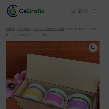
Saltar
al
0
contenido
Inicio
/
Tienda
/
Linea empresarial
/
Cajita de deseos –
tres velitas y caja madera.