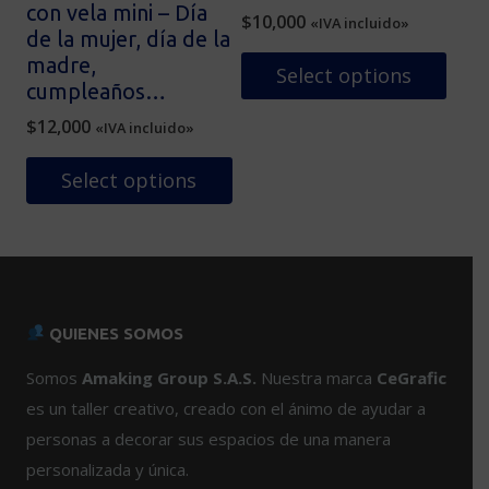
la
con vela mini – Día
$
10,000
«IVA incluido»
página
de la mujer, día de la
de
madre,
Select options
producto
cumpleaños…
$
12,000
«IVA incluido»
Select options
Este
producto
tiene
múltiples
variantes.
QUIENES SOMOS
Las
opciones
Somos
Amaking Group S.A.S.
Nuestra marca
CeGrafic
se
es un taller creativo, creado con el ánimo de ayudar a
pueden
personas a decorar sus espacios de una manera
elegir
personalizada y única.
en