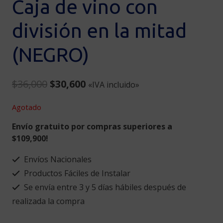
Caja de vino con
división en la mitad
(NEGRO)
Original
Current
$
36,000
$
30,600
«IVA incluido»
price
price
Agotado
was:
is:
Envío gratuito por compras superiores a
$36,000.
$30,600.
$109,900!
Envíos Nacionales
Productos Fáciles de Instalar
Se envía entre 3 y 5 días hábiles después de
realizada la compra