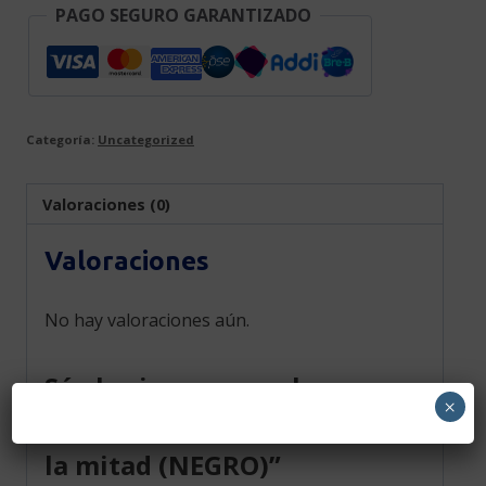
PAGO SEGURO GARANTIZADO
Categoría:
Uncategorized
Valoraciones (0)
Valoraciones
No hay valoraciones aún.
Sé el primero en valorar
×
“Caja de vino con división en
la mitad (NEGRO)”