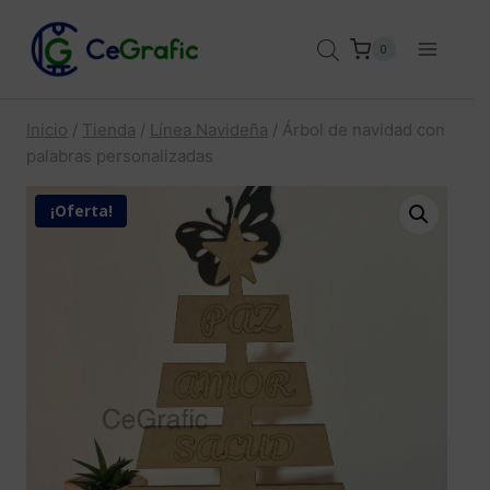
Saltar
al
0
contenido
Inicio
/
Tienda
/
Línea Navideña
/
Árbol de navidad con
palabras personalizadas
¡Oferta!