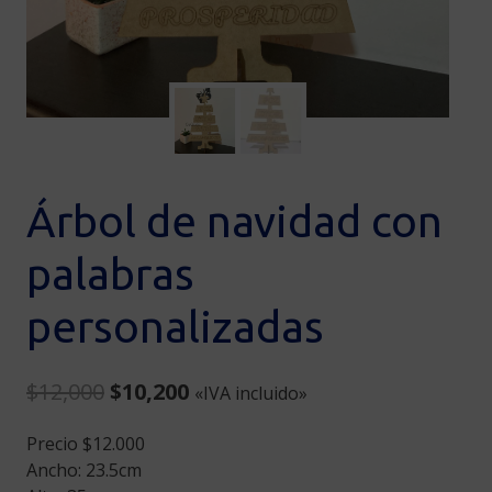
Árbol de navidad con
palabras
personalizadas
Original
Current
$
12,000
$
10,200
«IVA incluido»
price
price
Precio $12.000
was:
is:
Ancho: 23.5cm
$12,000.
$10,200.