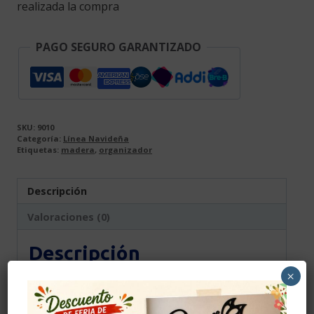
realizada la compra
PAGO SEGURO GARANTIZADO
SKU:
9010
Categoría:
Línea Navideña
Etiquetas:
madera
,
organizador
Descripción
Valoraciones (0)
Descripción
×
Producto elaborado en madera MDF de 2.5mm
y 3mm de alta calidad