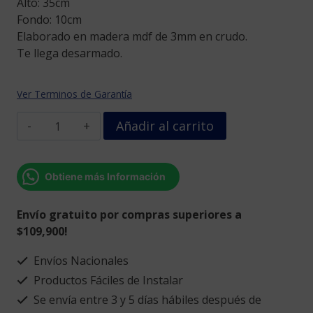
Alto: 35cm
Fondo: 10cm
Elaborado en madera mdf de 3mm en crudo.
Te llega desarmado.
Ver Terminos de Garantía
Árbol
Añadir al carrito
de
navidad
con
Obtiene más Información
palabras
personalizadas
Envío gratuito por compras superiores a
cantidad
$109,900!
Envíos Nacionales
Productos Fáciles de Instalar
Se envía entre 3 y 5 días hábiles después de