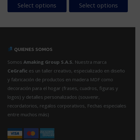
de
$57,999.
$49,29
Select options
Select options
producto
Este
producto
tiene
múltiples
variantes.
QUIENES SOMOS
Las
opciones
Somos
Amaking Group S.A.S.
Nuestra marca
se
CeGrafic
es un taller creativo, especializado en diseño
pueden
y fabricación de productos en madera MDF como
elegir
decoración para el hogar (frases, cuadros, figuras y
en
logos) y detalles personalizados (souvenir,
la
página
recordatorios, regalos corporativos, Fechas especiales
de
entre muchos más)
producto