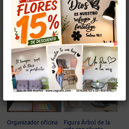
Cuidados
Evitar golpes.
Limpiar con alcohol solo la parte del adhesivo.
Evitar la humedad.
Productos relacionados
¡Oferta!
Organizador oficina
Figura Árbol de la