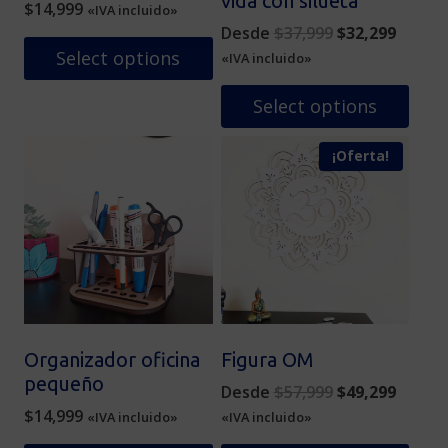
vida con silueta
$
14,999
«IVA incluido»
Original
Curren
Desde
$
37,999
$
32,299
price
price
Select options
«IVA incluido»
was:
is:
$37,999.
$32,29
Select options
Este
¡Oferta!
producto
tiene
múltiples
variantes.
Las
opciones
se
pueden
elegir
Organizador oficina
Figura OM
en
pequeño
Original
Curren
Desde
$
57,999
$
49,299
la
price
price
$
14,999
«IVA incluido»
«IVA incluido»
página
was:
is: