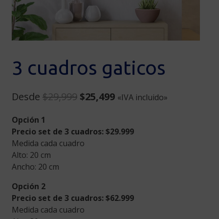
3 cuadros gaticos
Original
Current
Desde
$
29,999
$
25,499
«IVA incluido»
price
price
Opción 1
was:
is:
Precio set de 3 cuadros: $29.999
$29,999.
$25,499.
Medida cada cuadro
Alto: 20 cm
Ancho: 20 cm
Opción 2
Precio set de 3 cuadros: $62.999
Medida cada cuadro