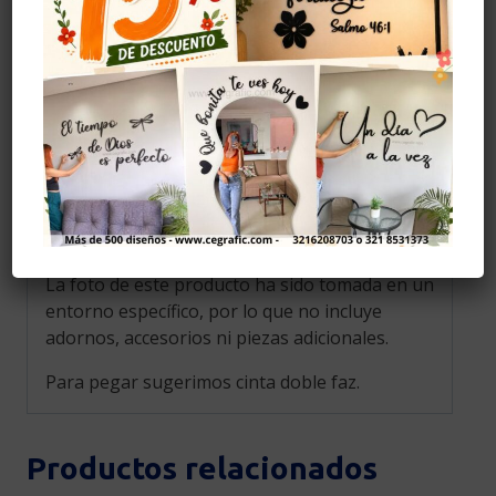
temperaturas extremas.
Limpie solo la parte del adhesivo suavemente
con una toalla, evitando elementos ásperos
que puedan rayar o maltratar el producto.
Trate con delicadeza.
Para uso exclusivo de interiores
Productos ideales para pegar en superficies
planas como pared lisa, vidrio, madera, pared
con papel colgadura, entre otros.
La foto de este producto ha sido tomada en un
entorno específico, por lo que no incluye
adornos, accesorios ni piezas adicionales.
Para pegar sugerimos cinta doble faz.
Productos relacionados