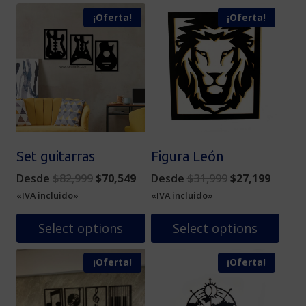
¡Oferta!
¡Oferta!
Set guitarras
Figura León
Original
Current
Original
Curren
Desde
$
82,999
$
70,549
Desde
$
31,999
$
27,199
price
price
price
price
«IVA incluido»
«IVA incluido»
was:
is:
was:
is:
$82,999.
$70,549.
$31,999.
$27,19
Select options
Select options
Este
Este
¡Oferta!
¡Oferta!
producto
producto
tiene
tiene
múltiples
múltiples