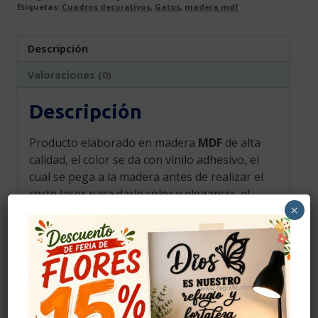
Etiquetas:
Cuadros decorativos
,
Gatos
,
madera mdf
Descripción
Valoraciones (0)
Descripción
Producto elaborado en madera
MDF
de alta
calidad, el color se da con vinilo adhesivo, el
cual se pega a la madera antes de realizar el
corte laser para darle color y elegancia, el
×
color mostrado en la fotografía es una
aproximación al tono real. El color solo esta
dado por la cara frontal del producto.
CUIDADOS
No golpee o deje caer el producto.
No exponer a humedad o al sol directo o