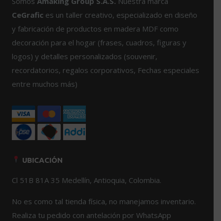
Somos
Amaking Group S.A.S.
Nuestra marca
se
pueden
CeGrafic
es un taller creativo, especializado en diseño
pueden
elegir
y fabricación de productos en madera MDF como
elegir
en
decoración para el hogar (frases, cuadros, figuras y
en
la
logos) y detalles personalizados (souvenir,
la
página
página
de
recordatorios, regalos corporativos, Fechas especiales
de
producto
entre muchos más)
producto
UBICACIÓN
Cl 51B 81A 35 Medellín, Antioquia, Colombia.
No es como tal tienda física, no manejamos inventario.
Realiza tu pedido con antelación por WhatsApp