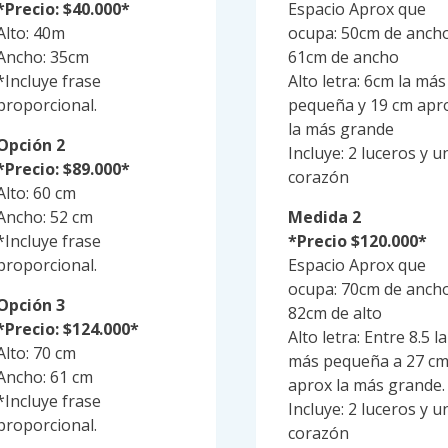
*Precio: $40.000*
Espacio Aprox que
Alto: 40m
ocupa: 50cm de ancho
Ancho: 35cm
61cm de ancho
*Incluye frase
Alto letra: 6cm la más
proporcional.
pequeña y 19 cm apr
la más grande
Opción 2
Incluye: 2 luceros y u
*Precio: $89.000*
corazón
Alto: 60 cm
Ancho: 52 cm
Medida 2
*Incluye frase
*Precio $120.000*
proporcional.
Espacio Aprox que
ocupa: 70cm de ancho
Opción 3
82cm de alto
*Precio: $124.000*
Alto letra: Entre 8.5 la
Alto: 70 cm
más pequeña a 27 c
Ancho: 61 cm
aprox la más grande.
*Incluye frase
Incluye: 2 luceros y u
proporcional.
corazón