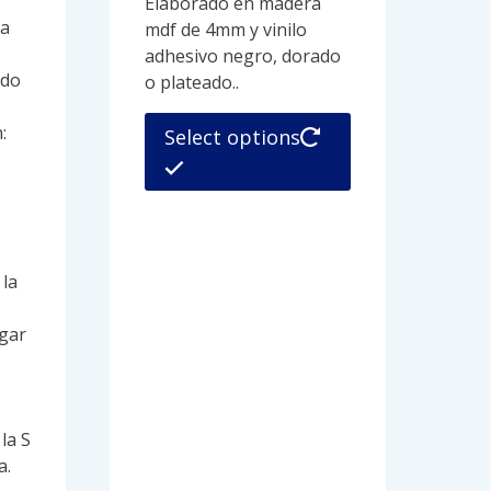
Elaborado en madera
ra
mdf de 4mm y vinilo
adhesivo negro, dorado
ado
o plateado..
Este
:
Select options
producto
tiene
múltiples
variantes.
Las
 la
opciones
se
ugar
pueden
elegir
en
la
 la S
página
a.
de