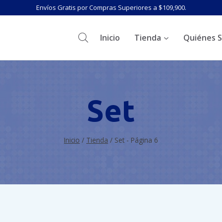
Envíos Gratis por Compras Superiores a $109,900.
Inicio
Tienda
Quiénes 
Set
Inicio
/
Tienda
/
Set
- Página 6