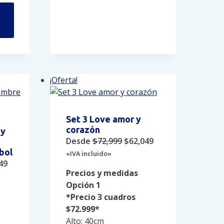
producto
Este
producto
tiene
múltiples
variantes.
Las
¡Oferta!
opciones
se
pueden
elegir
Set 3 Love amor y
en
corazón
 y
la
Original
Current
Desde
$
72,999
$
62,049
página
bol
price
price
«IVA incluido»
nal
Current
49
de
was:
is:
Precios y medidas
price
producto
$72,999.
$62,049.
Opción 1
is:
*Precio 3 cuadros
99.
$29,749.
$72.999*
Alto: 40cm