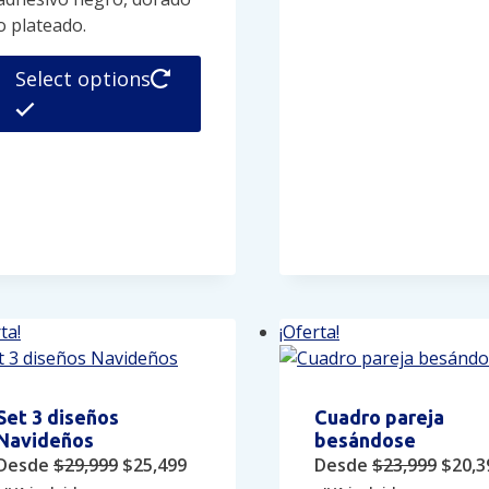
o plateado.
Este
Select options
producto
tiene
múltiples
variantes.
Las
opciones
se
pueden
elegir
en
ta!
¡Oferta!
la
página
de
Set 3 diseños
Cuadro pareja
producto
Navideños
besándose
Original
Current
Origi
Desde
$
29,999
$
25,499
Desde
$
23,999
$
20,3