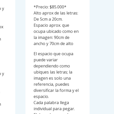
was:
is:
*Precio: $85.000*
 y
$85,000.
$72,250.
Alto aprox de las letras:
De 5cm a 20cm.
Espacio aprox. que
ox
ocupa ubicado como en
la imagen: 90cm de
n
ancho y 70cm de alto
El espacio que ocupa
puede variar
dependiendo como
ubiques las letras; la
 y
imagen es solo una
referencia, puedes
diversificar la forma y el
m
espacio.
Cada palabra llega
n
individual para pegar.