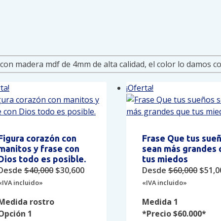
ty
ta!
¡Oferta!
Figura corazón con
Frase Que tus sue
manitos y frase con
sean más grandes 
Dios todo es posible.
tus miedos
Original
Current
Origi
Desde
$
40,000
$
30,600
Desde
$
60,000
$
51,0
price
price
price
«IVA incluido»
«IVA incluido»
was:
is:
was:
Medida rostro
Medida 1
$40,000.
$30,600.
$60,0
Opción 1
*Precio $60.000*