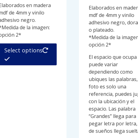
Elaborados en madera
Elaborados en made
mdf de 4mm y vinilo
mdf de 4mm y vinilo
adhesivo negro.
adhesivo negro, dor
*Medida de la imagen:
o plateado.
opción 2*
*Medida de la imagen
opción 2*
Este
Select options
producto
El espacio que ocupa
tiene
puede variar
múltiples
dependiendo como
variantes.
ubiques las palabras,
Las
foto es solo una
opciones
referencia, puedes j
se
con la ubicación y el
pueden
espacio. Las palabra
elegir
“Grandes” llega para
en
pegar letra por letra,
la
de sueños llega suelt
página