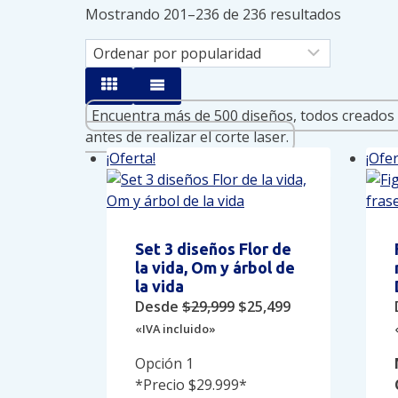
Sorted
Mostrando 201–236 de 236 resultados
by
populari
¡Oferta!
¡Ofer
Set 3 diseños Flor de
la vida, Om y árbol de
la vida
Original
Current
Desde
$
29,999
$
25,499
price
price
«IVA incluido»
was:
is:
Opción 1
$29,999.
$25,499.
*Precio $29.999*