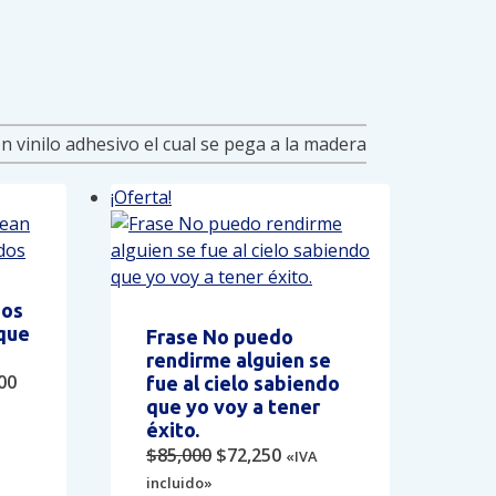
¡Oferta!
ños
que
Frase No puedo
rendirme alguien se
nal
Current
00
fue al cielo sabiendo
price
que yo voy a tener
éxito.
is:
Original
Current
$
85,000
$
72,250
«IVA
00.
$51,000.
price
price
incluido»