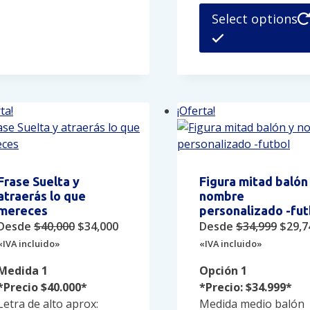
de
Select options
producto
ta!
¡Oferta!
Frase Suelta y
Figura mitad balón
atraerás lo que
nombre
mereces
personalizado -fut
Original
Current
Origi
Desde
$
40,000
$
34,000
Desde
$
34,999
$
29,7
price
price
price
«IVA incluido»
«IVA incluido»
was:
is:
was:
Medida 1
Opción 1
$40,000.
$34,000.
$34,9
*Precio $40.000*
*Precio: $34.999*
Letra de alto aprox:
Medida medio balón