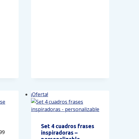
opciones
se
pueden
elegir
en
la
página
de
producto
¡Oferta!
Set 4 cuadros frases
nal
Current
99
inspiradoras –