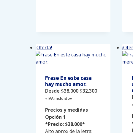
¡Oferta!
¡Ofer
Frase En este casa
hay mucho amor.
Original
Current
Desde
$
38,000
$
32,300
price
price
«IVA incluido»
was:
is:
Precios y medidas
$38,000.
$32,300.
Opción 1
*Precio: $38.000*
Alto aprox de la letra: