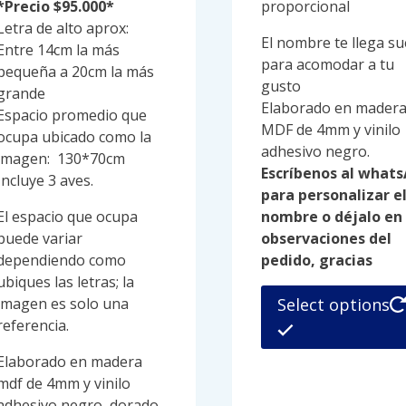
*Precio $95.000*
proporcional
Letra de alto aprox:
El nombre te llega su
Entre 14cm la más
para acomodar a tu
pequeña a 20cm la más
gusto
grande
Elaborado en mader
Espacio promedio que
MDF de 4mm y vinilo
ocupa ubicado como la
adhesivo negro.
imagen: 130*70cm
Escríbenos al what
Incluye 3 aves.
para personalizar e
El espacio que ocupa
nombre o déjalo en
puede variar
observaciones del
dependiendo como
pedido, gracias
ubiques las letras; la
imagen es solo una
Select options
referencia.
Elaborado en madera
mdf de 4mm y vinilo
adhesivo negro, dorado