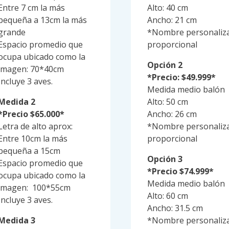
Entre 7 cm la más
Alto: 40 cm
pequeña a 13cm la más
Ancho: 21 cm
grande
*Nombre personaliz
Espacio promedio que
proporcional
ocupa ubicado como la
Opción 2
imagen: 70*40cm
*Precio: $49.999*
Incluye 3 aves.
Medida medio balón
Medida 2
Alto: 50 cm
*Precio $65.000*
Ancho: 26 cm
Letra de alto aprox:
*Nombre personaliz
Entre 10cm la más
proporcional
pequeña a 15cm
Opción 3
Espacio promedio que
*Precio $74.999*
ocupa ubicado como la
Medida medio balón
imagen: 100*55cm
Alto: 60 cm
Incluye 3 aves.
Ancho: 31.5 cm
Medida 3
*Nombre personaliz