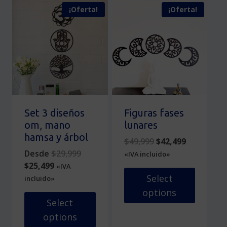
producto
producto
¡Oferta!
¡Oferta!
tiene
tiene
múltiples
múltiples
variantes.
variantes.
Las
Las
opciones
opciones
se
se
pueden
pueden
elegir
elegir
en
en
Set 3 diseños
Figuras fases
la
la
om, mano
lunares
página
página
hamsa y árbol
Original
Current
$
49,999
$
42,499
de
de
Original
price
price
Desde
$
29,999
«IVA incluido»
producto
producto
Current
price
was:
is:
$
25,499
«IVA
price
was:
$49,999.
$42,499.
Select
incluido»
is:
$29,999.
options
$25,499.
Select
options