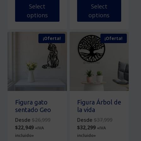
$25,499.
$52,699.
Select
Select
options
options
Este
Este
producto
producto
¡Oferta!
¡Oferta!
tiene
tiene
múltiples
múltiples
variantes.
variantes.
Las
Las
opciones
opciones
se
se
pueden
pueden
elegir
elegir
en
en
Figura gato
Figura Árbol de
la
la
sentado Geo
la vida
página
página
Original
Original
Desde
$
26,999
Desde
$
37,999
de
de
Current
price
Current
price
$
22,949
$
32,299
«IVA
«IVA
producto
producto
price
was:
price
was:
incluido»
incluido»