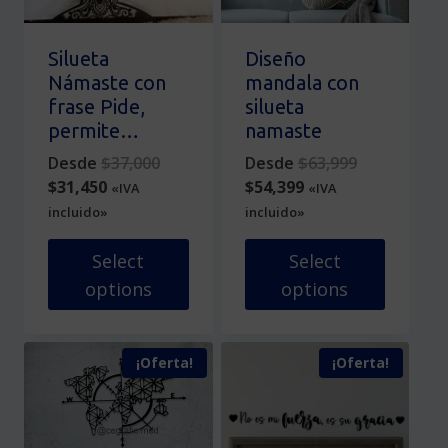
página
pueden
de
elegir
producto
en
Silueta
Diseño
la
Námaste con
mandala con
página
frase Pide,
silueta
de
permite…
namaste
producto
Original
Original
Desde
$
37,000
Desde
$
63,999
Current
price
Current
price
$
31,450
$
54,399
«IVA
«IVA
price
was:
price
was:
incluido»
incluido»
is:
$37,000.
is:
$63,999.
$31,450.
$54,399.
Select
Select
options
options
Este
Este
producto
producto
¡Oferta!
¡Oferta!
tiene
tiene
múltiples
múltiples
variantes.
variantes.
Las
Las