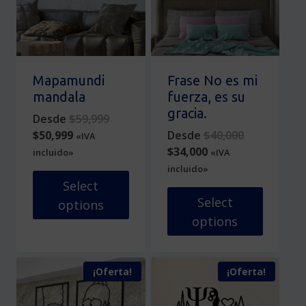
opciones
opciones
se
se
pueden
pueden
elegir
elegir
en
en
Mapamundi
Frase No es mi
la
la
mandala
fuerza, es su
página
página
gracia.
Original
Desde
$
59,999
de
de
Current
price
Original
$
50,999
Desde
$
40,000
«IVA
producto
producto
price
was:
Current
price
$
34,000
incluido»
«IVA
is:
$59,999.
price
was:
incluido»
$50,999.
is:
$40,000.
Select
$34,000.
Select
options
options
Este
producto
Este
tiene
producto
¡Oferta!
¡Oferta!
múltiples
tiene
variantes.
múltiples