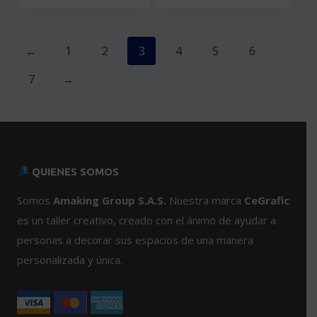
se
producto
pueden
tiene
elegir
múltiples
←
1
2
3
4
5
6
en
variantes.
la
7
→
Las
página
opciones
de
se
producto
pueden
elegir
en
QUIENES SOMOS
la
Somos
Amaking Group S.A.S.
Nuestra marca
CeGrafic
página
de
es un taller creativo, creado con el ánimo de ayudar a
producto
personas a decorar sus espacios de una manera
personalizada y única.