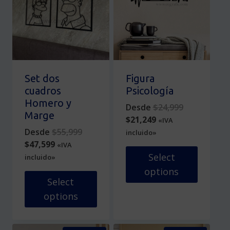
Las
variantes.
opciones
Las
se
opciones
pueden
se
elegir
pueden
en
elegir
la
en
Set dos
Figura
página
la
cuadros
Psicología
de
página
Homero y
Original
Desde
$
24,999
producto
de
Marge
Current
price
$
21,249
«IVA
producto
Original
price
was:
Desde
$
55,999
incluido»
Current
price
is:
$24,999.
$
47,599
«IVA
price
was:
$21,249.
Select
incluido»
is:
$55,999.
options
$47,599.
Select
Este
options
producto
Este
tiene
producto
múltiples