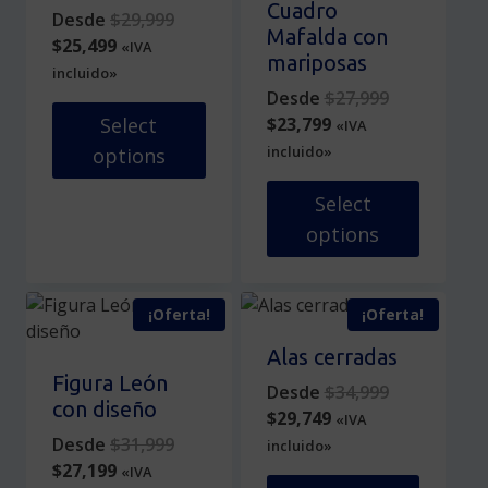
Las
variantes.
Cuadro
Original
Desde
$
29,999
opciones
Las
Mafalda con
Current
price
$
25,499
«IVA
se
opciones
mariposas
price
was:
incluido»
pueden
se
is:
$29,999.
Original
Desde
$
27,999
elegir
pueden
$25,499.
Current
price
$
23,799
Select
«IVA
en
elegir
price
was:
incluido»
options
la
en
is:
$27,999.
página
la
Este
$23,799.
Select
de
página
producto
options
producto
de
tiene
producto
múltiples
Este
variantes.
producto
¡Oferta!
¡Oferta!
Las
tiene
opciones
múltiples
Alas cerradas
se
variantes.
Figura León
Original
Desde
$
34,999
pueden
Las
con diseño
Current
price
$
29,749
«IVA
elegir
opciones
Original
price
was:
Desde
$
31,999
incluido»
en
se
Current
price
is:
$34,999.
$
27,199
«IVA
la
pueden