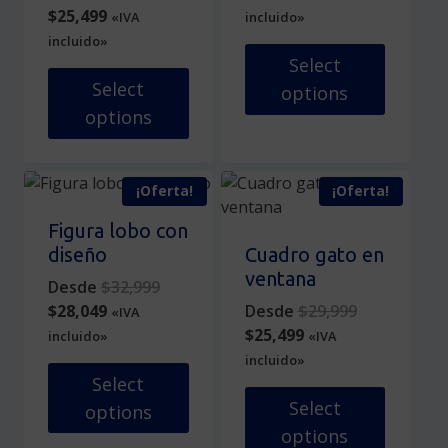
Current
price
price
was:
$
25,499
«IVA
incluido»
price
was:
is:
$29,999.
incluido»
is:
$29,999.
$25,499.
Select
$25,499.
Select
options
options
Este
Este
producto
producto
tiene
¡Oferta!
¡Oferta!
tiene
múltiples
múltiples
variantes.
Figura lobo con
variantes.
Las
diseño
Cuadro gato en
Las
opciones
ventana
Original
Desde
$
32,999
opciones
se
Current
price
Original
$
28,049
Desde
$
29,999
«IVA
se
pueden
price
was:
Current
price
$
25,499
incluido»
«IVA
pueden
elegir
is:
$32,999.
price
was:
incluido»
elegir
en
$28,049.
is:
$29,999.
Select
en
la
$25,499.
Select
options
la
página
options
página
de
Este