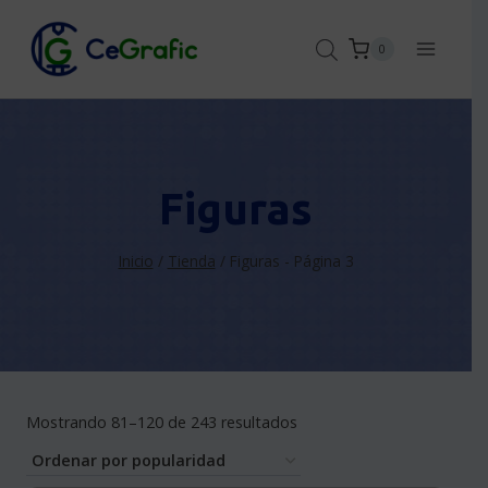
Saltar
al
0
contenido
Figuras
Inicio
/
Tienda
/
Figuras
- Página 3
Sorted
Mostrando 81–120 de 243 resultados
by
popularity