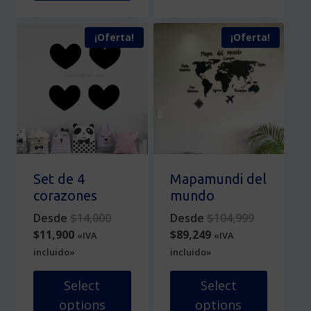
Este
producto
¡Oferta!
¡Oferta!
tiene
múltiples
variantes.
Las
opciones
se
pueden
elegir
en
Set de 4
Mapamundi del
la
corazones
mundo
página
Original
Original
Desde
$
14,000
Desde
$
104,999
de
Current
price
Current
price
$
11,900
$
89,249
«IVA
«IVA
producto
price
was:
price
was:
incluido»
incluido»
is:
$14,000.
is:
$104,999.
$11,900.
$89,249.
Select
Select
options
options