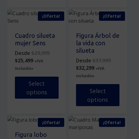
Este
Este
producto
producto
¡Oferta!
¡Oferta!
tiene
tiene
múltiples
múltiples
variantes.
variantes.
Cuadro silueta
Figura Árbol de
Las
Las
mujer Sens
la vida con
opciones
opciones
silueta
Original
Desde
$
29,999
se
se
Current
price
Original
$
25,499
Desde
$
37,999
«IVA
pueden
pueden
price
was:
Current
price
$
32,299
incluido»
«IVA
elegir
elegir
is:
$29,999.
price
was:
incluido»
en
en
$25,499.
is:
$37,999.
Select
la
la
$32,299.
Select
options
página
página
options
de
de
Este
producto
producto
producto
Este
tiene
producto
¡Oferta!
¡Oferta!
múltiples
tiene
variantes.
múltiples
Figura lobo