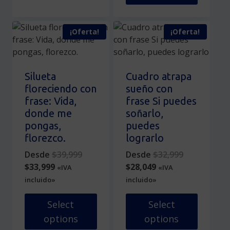
de
producto
producto
Este
producto
tiene
producto
¡Oferta!
¡Oferta!
múltiples
tiene
variantes.
múltiples
Las
variantes.
opciones
Las
Silueta
Cuadro atrapa
se
opciones
floreciendo con
sueño con
pueden
se
frase: Vida,
frase Si puedes
elegir
pueden
donde me
soñarlo,
en
elegir
pongas,
puedes
la
en
florezco.
lograrlo
página
la
Original
Original
Desde
$
39,999
Desde
$
32,999
de
página
Current
price
Current
price
$
33,999
$
28,049
«IVA
«IVA
producto
de
price
was:
price
was:
incluido»
incluido»
producto
is:
$39,999.
is:
$32,999.
$33,999.
$28,049.
Select
Select
options
options