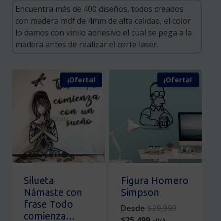
¡Oferta!
¡Oferta!
Silueta
Figura Homero
Námaste con
Simpson
frase Todo
Original
Desde
$
29,999
comienza…
Current
price
$
25,499
«IVA