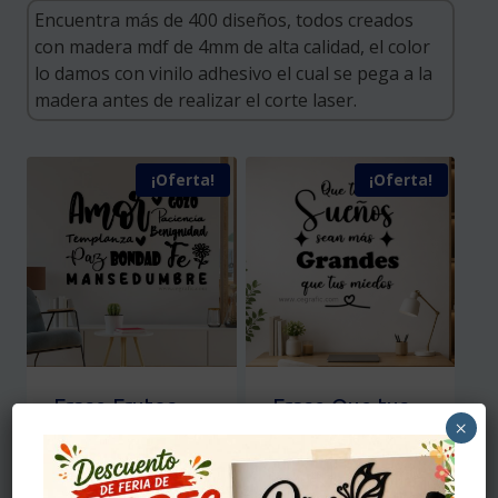
¡Oferta!
¡Oferta!
Frase Frutos
Frase Que tus
×
del Espíritu
sueños sean
Santo
más grandes
que tus miedos
Original
Desde
$
60,000