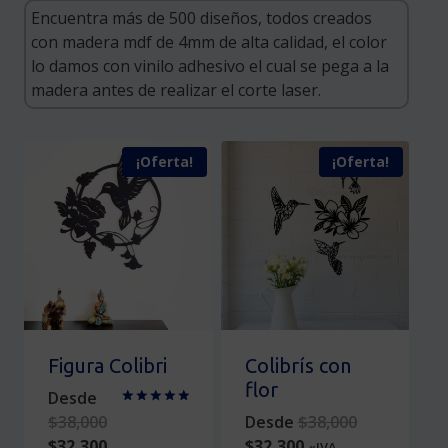
¡Oferta!
¡Oferta!
Figura Colibri
Colibrís con
flor
Desde
Valorado
Original
$
38,000
Desde
$
38,000
en
Original
Current
price
5.00
$
32,300
$
32,300
«IVA