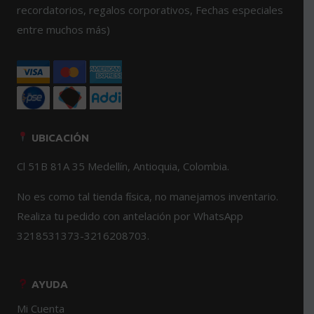
página
recordatorios, regalos corporativos, Fechas especiales
de
entre muchos más)
producto
UBICACIÓN
Cl 51B 81A 35 Medellín, Antioquia, Colombia.
No es como tal tienda física, no manejamos inventario.
Realiza tu pedido con antelación por WhatsApp
3218531373-3216208703.
AYUDA
Mi Cuenta