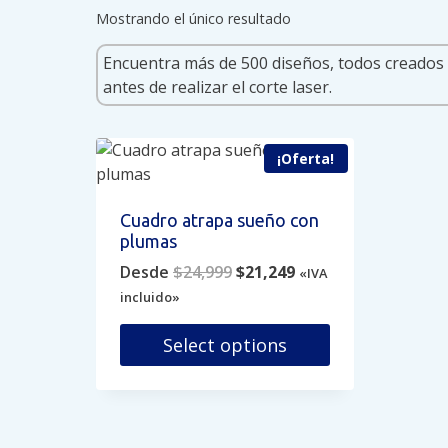
Mostrando el único resultado
¡Oferta!
Cuadro atrapa sueño con
plumas
Original
Current
Desde
$
24,999
$
21,249
«IVA
price
price
incluido»
was:
is:
$24,999.
$21,249.
Select options
Este
producto
tiene