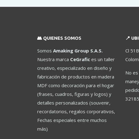
múltiples
variantes.
Las
opciones
se
pueden
👥 QUIENES SOMOS
📍 UB
elegir
Somos
Amaking Group S.A.S.
Cl 51B
en
Nuestra marca
CeGrafic
es un taller
Colomb
la
página
creativo, especializado en diseño y
No es 
de
fabricación de productos en madera
maneja
producto
MDF como decoración para el hogar
pedido
(frases, cuadros, figuras y logos) y
32185
detalles personalizados (souvenir,
recordatorios, regalos corporativos,
Fechas especiales entre muchos
más)